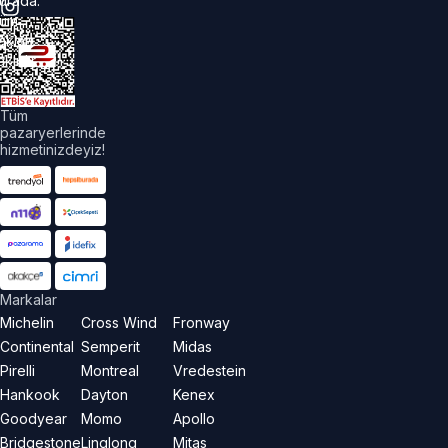
urada.
üm
akları
aklıdır.
Tüm
pazaryerlerinde
hizmetinizdeyiz!
Markalar
Michelin
Cross Wind
Fronway
Continental
Semperit
Midas
Pirelli
Montreal
Vredestein
Hankook
Dayton
Kenex
Goodyear
Momo
Apollo
Bridgestone
Linglong
Mitas