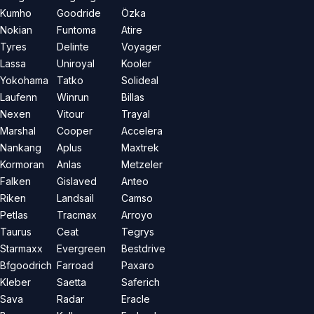
Kumho
Goodride
Özka
Nokian
Funtoma
Atire
Tyres
Delinte
Voyager
Lassa
Uniroyal
Kooler
Yokohama
Tatko
Solideal
Laufenn
Winrun
Billas
Nexen
Vitour
Trayal
Marshal
Cooper
Accelera
Nankang
Aplus
Maxtrek
Kormoran
Anlas
Metzeler
Falken
Gislaved
Anteo
Riken
Landsail
Camso
Petlas
Tracmax
Arroyo
Taurus
Ceat
Tegrys
Starmaxx
Evergreen
Bestdrive
Bfgoodrich
Farroad
Paxaro
Kleber
Saetta
Saferich
Sava
Radar
Eracle