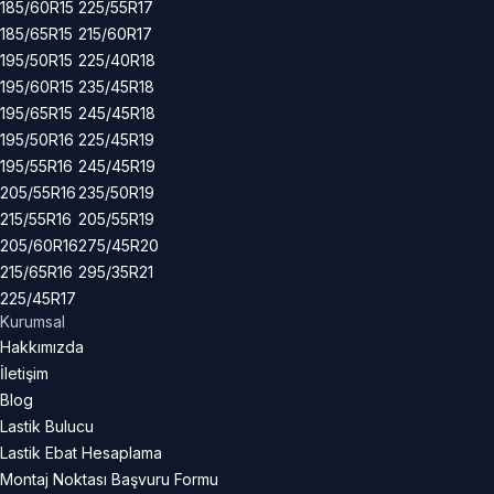
185/60R15
225/55R17
185/65R15
215/60R17
195/50R15
225/40R18
195/60R15
235/45R18
195/65R15
245/45R18
195/50R16
225/45R19
195/55R16
245/45R19
205/55R16
235/50R19
215/55R16
205/55R19
205/60R16
275/45R20
215/65R16
295/35R21
225/45R17
Kurumsal
Hakkımızda
İletişim
Blog
Lastik Bulucu
Lastik Ebat Hesaplama
Montaj Noktası Başvuru Formu