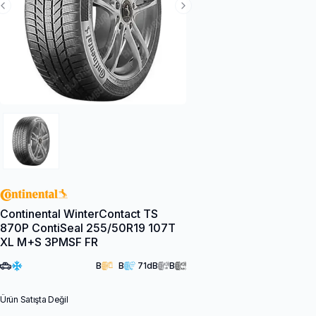
Previous Slide
Next Slide
Continental WinterContact TS
870P ContiSeal 255/50R19 107T
XL M+S 3PMSF FR
B
B
71
dB
B
Ürün Satışta Değil