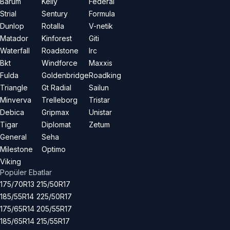
Barum
Kelly
Federal
Strial
Sentury
Formula
Dunlop
Rotalla
V-netik
Matador
Kinforest
Giti
Waterfall
Roadstone
Irc
Bkt
Windforce
Maxxis
Fulda
Goldenbridge
Roadking
Triangle
Gt Radial
Sailun
Minverva
Trelleborg
Tristar
Debica
Gripmax
Unistar
Tigar
Diplomat
Zetum
General
Seha
Milestone
Optimo
Viking
Popüler Ebatlar
175/70R13
215/50R17
185/55R14
225/50R17
175/65R14
205/55R17
185/65R14
215/55R17