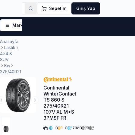
Sepetim
Giriş Yap
Markalar
Yaz Lastikleri
Kış Lastikleri
4 Mevsi
Anasayfa
Lastik
4x4 &
SUV
Kış
275/40R21
Continental
WinterContact
TS 860 S
Previous Slide
Next Slide
275/40R21
107V XL M+S
3PMSF FR
B
C
73
dB
B