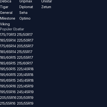
Debica
Gripmax
Unistar
Tigar
Diplomat
Zetum
General
Seha
Milestone
Optimo
Viking
Popüler Ebatlar
175/70R13
215/50R17
185/55R14
225/50R17
175/65R14
205/55R17
185/65R14
215/55R17
185/60R15
225/55R17
185/65R15
215/60R17
195/50R15
225/40R18
195/60R15
235/45R18
195/65R15
245/45R18
195/50R16
225/45R19
195/55R16
245/45R19
205/55R16
235/50R19
215/55R16
205/55R19