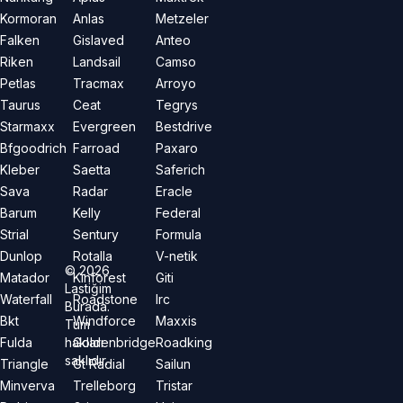
Kormoran
Anlas
Metzeler
Falken
Gislaved
Anteo
Riken
Landsail
Camso
Petlas
Tracmax
Arroyo
Taurus
Ceat
Tegrys
Starmaxx
Evergreen
Bestdrive
Bfgoodrich
Farroad
Paxaro
Kleber
Saetta
Saferich
Sava
Radar
Eracle
Barum
Kelly
Federal
Strial
Sentury
Formula
Dunlop
Rotalla
V-netik
©
2026
Matador
Kinforest
Giti
Lastiğim
Waterfall
Roadstone
Irc
Burada.
Bkt
Windforce
Maxxis
Tüm
hakları
Fulda
Goldenbridge
Roadking
saklıdır.
Triangle
Gt Radial
Sailun
Minverva
Trelleborg
Tristar