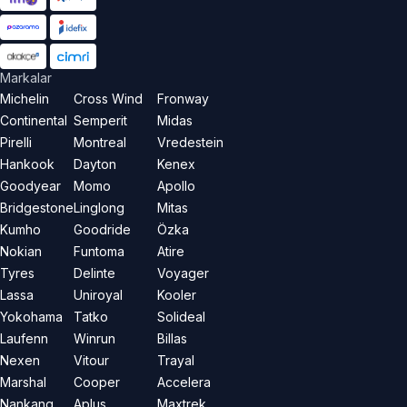
Markalar
Michelin
Cross Wind
Fronway
Continental
Semperit
Midas
Pirelli
Montreal
Vredestein
Hankook
Dayton
Kenex
Goodyear
Momo
Apollo
Bridgestone
Linglong
Mitas
Kumho
Goodride
Özka
Nokian
Funtoma
Atire
Tyres
Delinte
Voyager
Lassa
Uniroyal
Kooler
Yokohama
Tatko
Solideal
Laufenn
Winrun
Billas
Nexen
Vitour
Trayal
Marshal
Cooper
Accelera
Nankang
Aplus
Maxtrek