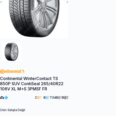
Previous Slide
Next Slide
Continental WinterContact TS
850P SUV ContiSeal 265/40R22
106V XL M+S 3PMSF FR
C
B
73
dB
B
Ürün Satışta Değil