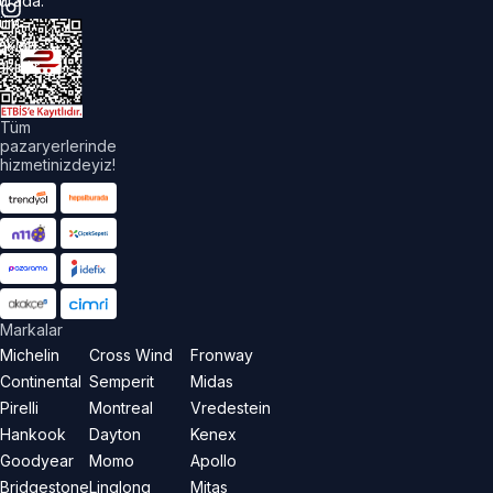
urada.
üm
akları
aklıdır.
Tüm
pazaryerlerinde
hizmetinizdeyiz!
Markalar
Michelin
Cross Wind
Fronway
Continental
Semperit
Midas
Pirelli
Montreal
Vredestein
Hankook
Dayton
Kenex
Goodyear
Momo
Apollo
Bridgestone
Linglong
Mitas