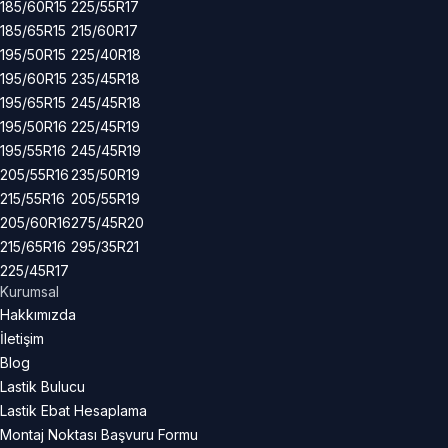
185/60R15
225/55R17
185/65R15
215/60R17
195/50R15
225/40R18
195/60R15
235/45R18
195/65R15
245/45R18
195/50R16
225/45R19
195/55R16
245/45R19
205/55R16
235/50R19
215/55R16
205/55R19
205/60R16
275/45R20
215/65R16
295/35R21
225/45R17
Kurumsal
Hakkımızda
İletişim
Blog
Lastik Bulucu
Lastik Ebat Hesaplama
Montaj Noktası Başvuru Formu