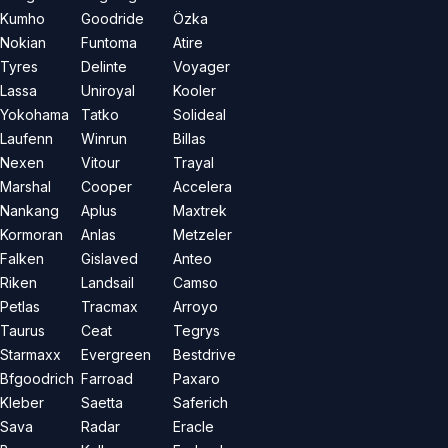
Kumho
Goodride
Özka
Nokian
Funtoma
Atire
Tyres
Delinte
Voyager
Lassa
Uniroyal
Kooler
Yokohama
Tatko
Solideal
Laufenn
Winrun
Billas
Nexen
Vitour
Trayal
Marshal
Cooper
Accelera
Nankang
Aplus
Maxtrek
Kormoran
Anlas
Metzeler
Falken
Gislaved
Anteo
Riken
Landsail
Camso
Petlas
Tracmax
Arroyo
Taurus
Ceat
Tegrys
Starmaxx
Evergreen
Bestdrive
Bfgoodrich
Farroad
Paxaro
Kleber
Saetta
Saferich
Sava
Radar
Eracle