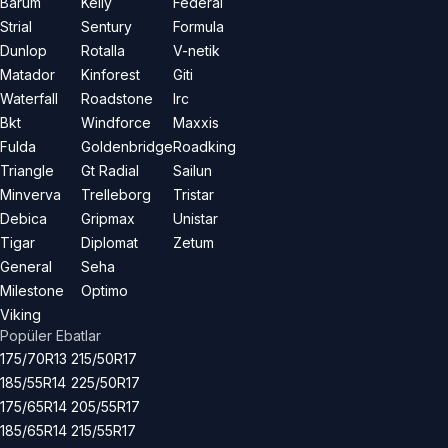
Barum
Kelly
Federal
Strial
Sentury
Formula
Dunlop
Rotalla
V-netik
Matador
Kinforest
Giti
Waterfall
Roadstone
Irc
Bkt
Windforce
Maxxis
Fulda
Goldenbridge
Roadking
Triangle
Gt Radial
Sailun
Minverva
Trelleborg
Tristar
Debica
Gripmax
Unistar
Tigar
Diplomat
Zetum
General
Seha
Milestone
Optimo
Viking
Popüler Ebatlar
175/70R13
215/50R17
185/55R14
225/50R17
175/65R14
205/55R17
185/65R14
215/55R17