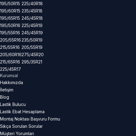
195/50R15
225/40R18
195/60R15
235/45R18
195/65R15
245/45R18
195/50R16
225/45R19
195/55R16
245/45R19
205/55R16
235/50R19
215/55R16
205/55R19
205/60R16
275/45R20
215/65R16
295/35R21
225/45R17
Kurumsal
Hakkımızda
İletişim
Blog
Lastik Bulucu
Lastik Ebat Hesaplama
Montaj Noktası Başvuru Formu
Sıkça Sorulan Sorular
Müşteri Yorumları