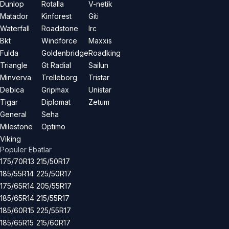
Dunlop
Rotalla
V-netik
Matador
Kinforest
Giti
Waterfall
Roadstone
Irc
Bkt
Windforce
Maxxis
Fulda
Goldenbridge
Roadking
Triangle
Gt Radial
Sailun
Minverva
Trelleborg
Tristar
Debica
Gripmax
Unistar
Tigar
Diplomat
Zetum
General
Seha
Milestone
Optimo
Viking
Popüler Ebatlar
175/70R13
215/50R17
185/55R14
225/50R17
175/65R14
205/55R17
185/65R14
215/55R17
185/60R15
225/55R17
185/65R15
215/60R17