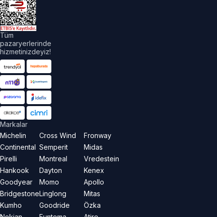
aklıdır.
Tüm
pazaryerlerinde
hizmetinizdeyiz!
Markalar
Michelin
Cross Wind
Fronway
Continental
Semperit
Midas
Pirelli
Montreal
Vredestein
Hankook
Dayton
Kenex
Goodyear
Momo
Apollo
Bridgestone
Linglong
Mitas
Kumho
Goodride
Özka
Nokian
Funtoma
Atire