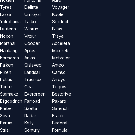
Tyres
Delinte
Voyager
Lassa
Uniroyal
Kooler
Yokohama
Tatko
Solideal
Laufenn
Winrun
Billas
Nexen
Vitour
Trayal
Marshal
Cooper
Accelera
Nankang
Aplus
Maxtrek
Kormoran
Anlas
Metzeler
Falken
Gislaved
Anteo
Riken
Landsail
Camso
Petlas
Tracmax
Arroyo
Taurus
Ceat
Tegrys
Starmaxx
Evergreen
Bestdrive
Bfgoodrich
Farroad
Paxaro
Kleber
Saetta
Saferich
Sava
Radar
Eracle
Barum
Kelly
Federal
Strial
Sentury
Formula