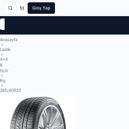
Giriş Yap
Markalar
Yaz Lastikleri
Kış Lastikleri
4 Mevsi
Anasayfa
Lastik
4x4
&
SUV
Kış
285/40R20