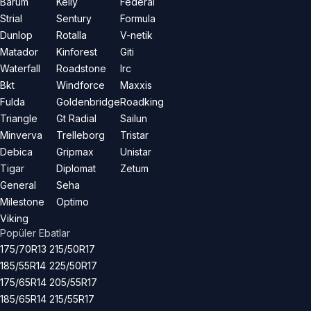
Barum
Kelly
Federal
Strial
Sentury
Formula
Dunlop
Rotalla
V-netik
Matador
Kinforest
Giti
Waterfall
Roadstone
Irc
Bkt
Windforce
Maxxis
Fulda
Goldenbridge
Roadking
Triangle
Gt Radial
Sailun
Minverva
Trelleborg
Tristar
Debica
Gripmax
Unistar
Tigar
Diplomat
Zetum
General
Seha
Milestone
Optimo
Viking
Popüler Ebatlar
175/70R13
215/50R17
185/55R14
225/50R17
175/65R14
205/55R17
185/65R14
215/55R17