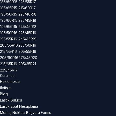
185/60R15
225/55R17
185/65R15
215/60R17
195/50R15
225/40R18
195/60R15
235/45R18
195/65R15
245/45R18
195/50R16
225/45R19
195/55R16
245/45R19
205/55R16
235/50R19
215/55R16
205/55R19
205/60R16
275/45R20
215/65R16
295/35R21
225/45R17
Kurumsal
Hakkımızda
İletişim
Blog
Lastik Bulucu
Lastik Ebat Hesaplama
Montaj Noktası Başvuru Formu