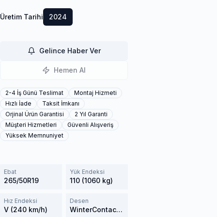
Üretim Tarihi
2024
Gelince Haber Ver
Hemen Al
2-4 İş Günü Teslimat
Montaj Hizmeti
Hızlı İade
Taksit İmkanı
Orjinal Ürün Garantisi
2 Yıl Garanti
Müşteri Hizmetleri
Güvenli Alışveriş
Yüksek Memnuniyet
Ebat
Yük Endeksi
265/50R19
110 (1060 kg)
Hız Endeksi
Desen
V (240 km/h)
WinterContact TS 850P SUV