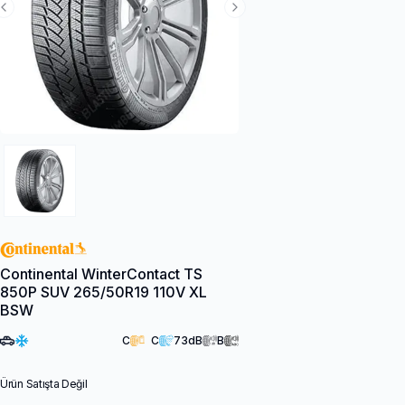
Previous Slide
Next Slide
Continental WinterContact TS
850P SUV 265/50R19 110V XL
BSW
C
C
73
dB
B
Ürün Satışta Değil