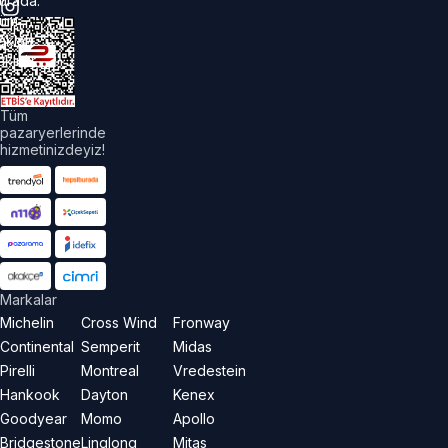
urada.
üm
akları
aklıdır.
Tüm
pazaryerlerinde
hizmetinizdeyiz!
Markalar
Michelin
Cross Wind
Fronway
Continental
Semperit
Midas
Pirelli
Montreal
Vredestein
Hankook
Dayton
Kenex
Goodyear
Momo
Apollo
Bridgestone
Linglong
Mitas