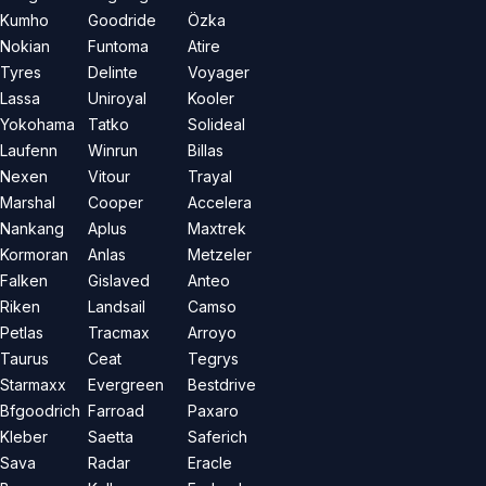
Kumho
Goodride
Özka
Nokian
Funtoma
Atire
Tyres
Delinte
Voyager
Lassa
Uniroyal
Kooler
Yokohama
Tatko
Solideal
Laufenn
Winrun
Billas
Nexen
Vitour
Trayal
Marshal
Cooper
Accelera
Nankang
Aplus
Maxtrek
Kormoran
Anlas
Metzeler
Falken
Gislaved
Anteo
Riken
Landsail
Camso
Petlas
Tracmax
Arroyo
Taurus
Ceat
Tegrys
Starmaxx
Evergreen
Bestdrive
Bfgoodrich
Farroad
Paxaro
Kleber
Saetta
Saferich
Sava
Radar
Eracle