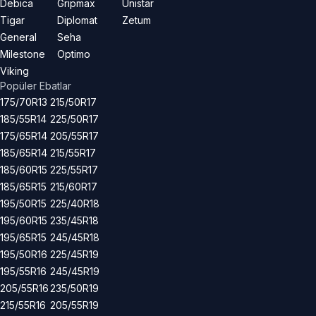
Debica
Gripmax
Unistar
Tigar
Diplomat
Zetum
General
Seha
Milestone
Optimo
Viking
Popüler Ebatlar
175/70R13
215/50R17
185/55R14
225/50R17
175/65R14
205/55R17
185/65R14
215/55R17
185/60R15
225/55R17
185/65R15
215/60R17
195/50R15
225/40R18
195/60R15
235/45R18
195/65R15
245/45R18
195/50R16
225/45R19
195/55R16
245/45R19
205/55R16
235/50R19
215/55R16
205/55R19