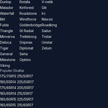
Dunlop
Rotalla
V-netik
Matador
Kinforest
Giti
Waterfall
Roadstone
Irc
Bkt
Windforce
Maxxis
Fulda
Goldenbridge
Roadking
Triangle
Gt Radial
Sailun
Minverva
Trelleborg
Tristar
Debica
Gripmax
Unistar
Tigar
Diplomat
Zetum
General
Seha
Milestone
Optimo
Viking
Popüler Ebatlar
175/70R13
215/50R17
185/55R14
225/50R17
175/65R14
205/55R17
185/65R14
215/55R17
185/60R15
225/55R17
185/65R15
215/60R17