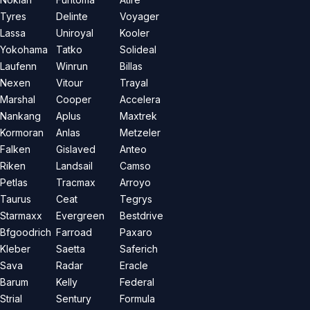
Tyres
Delinte
Voyager
Lassa
Uniroyal
Kooler
Yokohama
Tatko
Solideal
Laufenn
Winrun
Billas
Nexen
Vitour
Trayal
Marshal
Cooper
Accelera
Nankang
Aplus
Maxtrek
Kormoran
Anlas
Metzeler
Falken
Gislaved
Anteo
Riken
Landsail
Camso
Petlas
Tracmax
Arroyo
Taurus
Ceat
Tegrys
Starmaxx
Evergreen
Bestdrive
Bfgoodrich
Farroad
Paxaro
Kleber
Saetta
Saferich
Sava
Radar
Eracle
Barum
Kelly
Federal
Strial
Sentury
Formula