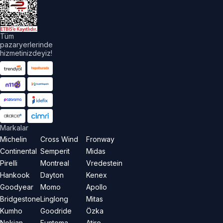
aklıdır.
Tüm
pazaryerlerinde
hizmetinizdeyiz!
Markalar
Michelin
Cross Wind
Fronway
Continental
Semperit
Midas
Pirelli
Montreal
Vredestein
Hankook
Dayton
Kenex
Goodyear
Momo
Apollo
Bridgestone
Linglong
Mitas
Kumho
Goodride
Özka
Nokian
Funtoma
Atire