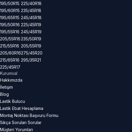
195/50R15
225/40R18
195/60R15
235/45R18
195/65R15
245/45R18
195/50R16
225/45R19
195/55R16
245/45R19
205/55R16
235/50R19
215/55R16
205/55R19
205/60R16
275/45R20
215/65R16
295/35R21
225/45R17
Kurumsal
Hakkımızda
İletişim
Blog
Lastik Bulucu
Lastik Ebat Hesaplama
Montaj Noktası Başvuru Formu
Sıkça Sorulan Sorular
Müşteri Yorumları