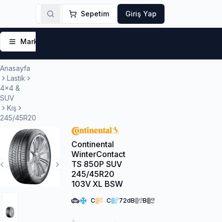
Sepetim
Giriş Yap
Markalar
Yaz Lastikleri
Kış Lastikleri
4 Mevsi
Anasayfa
Lastik
4x4 &
SUV
Kış
245/45R20
Continental
WinterContact
TS 850P SUV
Previous Slide
Next Slide
245/45R20
103V XL BSW
C
C
72
dB
B