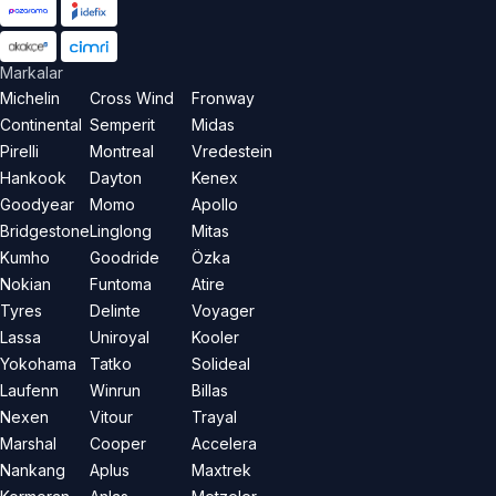
Markalar
Michelin
Cross Wind
Fronway
Continental
Semperit
Midas
Pirelli
Montreal
Vredestein
Hankook
Dayton
Kenex
Goodyear
Momo
Apollo
Bridgestone
Linglong
Mitas
Kumho
Goodride
Özka
Nokian
Funtoma
Atire
Tyres
Delinte
Voyager
Lassa
Uniroyal
Kooler
Yokohama
Tatko
Solideal
Laufenn
Winrun
Billas
Nexen
Vitour
Trayal
Marshal
Cooper
Accelera
Nankang
Aplus
Maxtrek