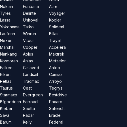
Nokian
Funtoma
Atire
Tyres
Delinte
Voyager
Lassa
Uniroyal
Kooler
Yokohama
Tatko
Solideal
Laufenn
Winrun
Billas
Nexen
Vitour
Trayal
Marshal
Cooper
Accelera
Nankang
Aplus
Maxtrek
Kormoran
Anlas
Metzeler
Falken
Gislaved
Anteo
Riken
Landsail
Camso
Petlas
Tracmax
Arroyo
Taurus
Ceat
Tegrys
Starmaxx
Evergreen
Bestdrive
Bfgoodrich
Farroad
Paxaro
Kleber
Saetta
Saferich
Sava
Radar
Eracle
Barum
Kelly
Federal