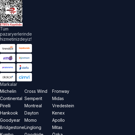
üm
akları
aklıdır.
Tüm
pazaryerlerinde
hizmetinizdeyiz!
Markalar
Michelin
Cross Wind
Fronway
Continental
Semperit
Midas
Pirelli
Montreal
Vredestein
Hankook
Dayton
Kenex
Goodyear
Momo
Apollo
Bridgestone
Linglong
Mitas
Kumho
Goodride
Özka