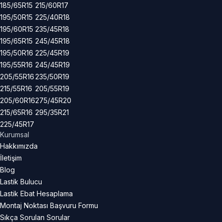
185/65R15
215/60R17
195/50R15
225/40R18
195/60R15
235/45R18
195/65R15
245/45R18
195/50R16
225/45R19
195/55R16
245/45R19
205/55R16
235/50R19
215/55R16
205/55R19
205/60R16
275/45R20
215/65R16
295/35R21
225/45R17
Kurumsal
Hakkımızda
İletişim
Blog
Lastik Bulucu
Lastik Ebat Hesaplama
Montaj Noktası Başvuru Formu
Sıkça Sorulan Sorular