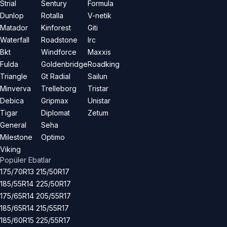
Strial
Sentury
Formula
Dunlop
Rotalla
V-netik
Matador
Kinforest
Giti
Waterfall
Roadstone
Irc
Bkt
Windforce
Maxxis
Fulda
Goldenbridge
Roadking
Triangle
Gt Radial
Sailun
Minverva
Trelleborg
Tristar
Debica
Gripmax
Unistar
Tigar
Diplomat
Zetum
General
Seha
Milestone
Optimo
Viking
Popüler Ebatlar
175/70R13
215/50R17
185/55R14
225/50R17
175/65R14
205/55R17
185/65R14
215/55R17
185/60R15
225/55R17