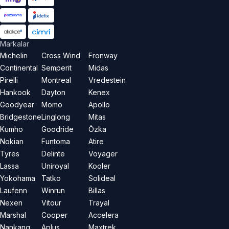
Markalar
Michelin
Cross Wind
Fronway
Continental
Semperit
Midas
Pirelli
Montreal
Vredestein
Hankook
Dayton
Kenex
Goodyear
Momo
Apollo
Bridgestone
Linglong
Mitas
Kumho
Goodride
Özka
Nokian
Funtoma
Atire
Tyres
Delinte
Voyager
Lassa
Uniroyal
Kooler
Yokohama
Tatko
Solideal
Laufenn
Winrun
Billas
Nexen
Vitour
Trayal
Marshal
Cooper
Accelera
Nankang
Aplus
Maxtrek