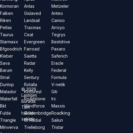
Kormoran
Anlas
Metzeler
Falken
Gislaved
Anteo
Riken
Landsail
Camso
Petlas
Tracmax
Arroyo
Taurus
Ceat
Tegrys
Starmaxx
Evergreen
Bestdrive
Bfgoodrich
Farroad
Paxaro
Kleber
Saetta
Saferich
Sava
Radar
Eracle
Barum
Kelly
Federal
Strial
Sentury
Formula
Dunlop
Rotalla
V-netik
©
2026
Matador
Kinforest
Giti
Lastiğim
Waterfall
Roadstone
Irc
Burada.
Bkt
Windforce
Maxxis
Tüm
hakları
Fulda
Goldenbridge
Roadking
saklıdır.
Triangle
Gt Radial
Sailun
Minverva
Trelleborg
Tristar