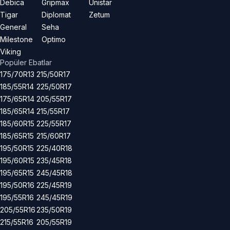
Debica
Gripmax
Unistar
Tigar
Diplomat
Zetum
General
Seha
Milestone
Optimo
Viking
Popüler Ebatlar
175/70R13
215/50R17
185/55R14
225/50R17
175/65R14
205/55R17
185/65R14
215/55R17
185/60R15
225/55R17
185/65R15
215/60R17
195/50R15
225/40R18
195/60R15
235/45R18
195/65R15
245/45R18
195/50R16
225/45R19
195/55R16
245/45R19
205/55R16
235/50R19
215/55R16
205/55R19