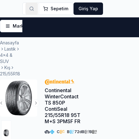
Sepetim
Giriş Yap
Markalar
Yaz Lastikleri
Kış Lastikleri
4 Mevsi
Anasayfa
Lastik
4x4 &
SUV
Kış
215/55R18
Continental
WinterContact
TS 850P
Previous Slide
Next Slide
ContiSeal
215/55R18 95T
M+S 3PMSF FR
C
B
72
dB
B