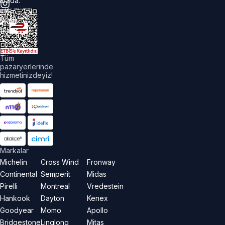
urada.
üm
akları
aklıdır.
Tüm
pazaryerlerinde
hizmetinizdeyiz!
Markalar
Michelin
Cross Wind
Fronway
Continental
Semperit
Midas
Pirelli
Montreal
Vredestein
Hankook
Dayton
Kenex
Goodyear
Momo
Apollo
Bridgestone
Linglong
Mitas