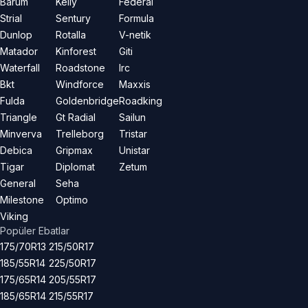
Barum
Kelly
Federal
Strial
Sentury
Formula
Dunlop
Rotalla
V-netik
Matador
Kinforest
Giti
Waterfall
Roadstone
Irc
Bkt
Windforce
Maxxis
Fulda
Goldenbridge
Roadking
Triangle
Gt Radial
Sailun
Minverva
Trelleborg
Tristar
Debica
Gripmax
Unistar
Tigar
Diplomat
Zetum
General
Seha
Milestone
Optimo
Viking
Popüler Ebatlar
175/70R13
215/50R17
185/55R14
225/50R17
175/65R14
205/55R17
185/65R14
215/55R17