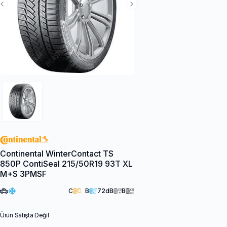
Previous Slide
Next Slide
Continental WinterContact TS
850P ContiSeal 215/50R19 93T XL
M+S 3PMSF
C
B
72
dB
B
Ürün Satışta Değil