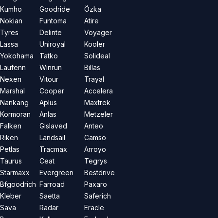
Kumho
Goodride
Özka
Nokian
Funtoma
Atire
Tyres
Delinte
Voyager
Lassa
Uniroyal
Kooler
Yokohama
Tatko
Solideal
Laufenn
Winrun
Billas
Nexen
Vitour
Trayal
Marshal
Cooper
Accelera
Nankang
Aplus
Maxtrek
Kormoran
Anlas
Metzeler
Falken
Gislaved
Anteo
Riken
Landsail
Camso
Petlas
Tracmax
Arroyo
Taurus
Ceat
Tegrys
Starmaxx
Evergreen
Bestdrive
Bfgoodrich
Farroad
Paxaro
Kleber
Saetta
Saferich
Sava
Radar
Eracle