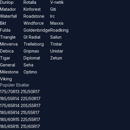
Dunlop
Rotalla
V-netik
Matador
Kinforest
Giti
Waterfall
Roadstone
Irc
Bkt
Windforce
Maxxis
Fulda
Goldenbridge
Roadking
Triangle
Gt Radial
Sailun
Minverva
Trelleborg
Tristar
Debica
Gripmax
Unistar
Tigar
Diplomat
Zetum
General
Seha
Milestone
Optimo
Viking
Popüler Ebatlar
175/70R13
215/50R17
185/55R14
225/50R17
175/65R14
205/55R17
185/65R14
215/55R17
185/60R15
225/55R17
185/65R15
215/60R17