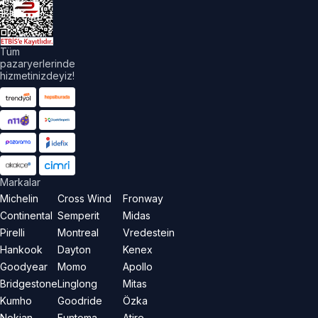
aklıdır.
Tüm
pazaryerlerinde
hizmetinizdeyiz!
Markalar
Michelin
Cross Wind
Fronway
Continental
Semperit
Midas
Pirelli
Montreal
Vredestein
Hankook
Dayton
Kenex
Goodyear
Momo
Apollo
Bridgestone
Linglong
Mitas
Kumho
Goodride
Özka
Nokian
Funtoma
Atire