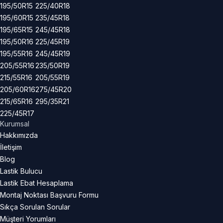
195/50R15
225/40R18
195/60R15
235/45R18
195/65R15
245/45R18
195/50R16
225/45R19
195/55R16
245/45R19
205/55R16
235/50R19
215/55R16
205/55R19
205/60R16
275/45R20
215/65R16
295/35R21
225/45R17
Kurumsal
Hakkımızda
İletişim
Blog
Lastik Bulucu
Lastik Ebat Hesaplama
Montaj Noktası Başvuru Formu
Sıkça Sorulan Sorular
Müşteri Yorumları