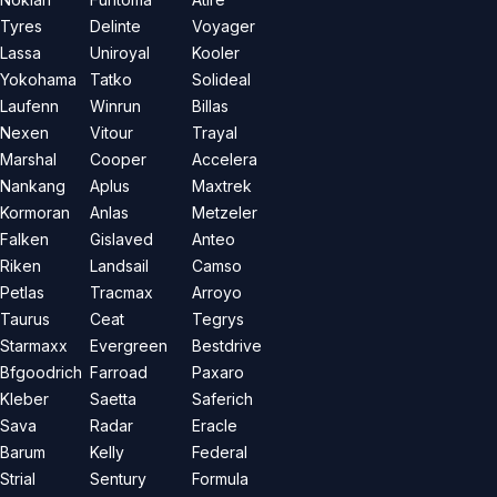
Tyres
Delinte
Voyager
Lassa
Uniroyal
Kooler
Yokohama
Tatko
Solideal
Laufenn
Winrun
Billas
Nexen
Vitour
Trayal
Marshal
Cooper
Accelera
Nankang
Aplus
Maxtrek
Kormoran
Anlas
Metzeler
Falken
Gislaved
Anteo
Riken
Landsail
Camso
Petlas
Tracmax
Arroyo
Taurus
Ceat
Tegrys
Starmaxx
Evergreen
Bestdrive
Bfgoodrich
Farroad
Paxaro
Kleber
Saetta
Saferich
Sava
Radar
Eracle
Barum
Kelly
Federal
Strial
Sentury
Formula