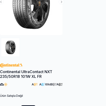
Previous Slide
Next Slide
Continental UltraContact NXT
235/50R18 101W XL FR
A
A
69
dB
A
Ürün Satışta Değil