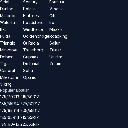
Strial
Sentury
Formula
Dunlop
Rotalla
V-netik
Matador
Kinforest
Giti
Waterfall
Roadstone
Irc
Bkt
Windforce
Maxxis
Fulda
Goldenbridge
Roadking
Triangle
Gt Radial
Sailun
Minverva
Trelleborg
Tristar
Debica
Gripmax
Unistar
Tigar
Diplomat
Zetum
General
Seha
Milestone
Optimo
Viking
Popüler Ebatlar
175/70R13
215/50R17
185/55R14
225/50R17
175/65R14
205/55R17
185/65R14
215/55R17
185/60R15
225/55R17