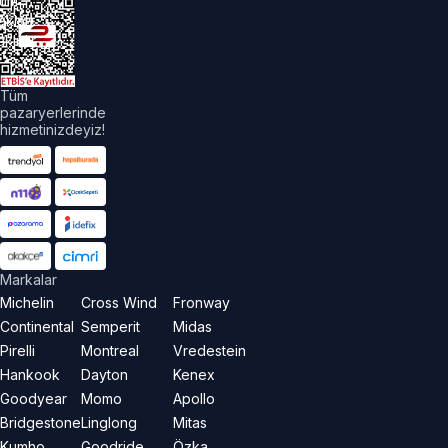
üm
akları
aklıdır.
Tüm
pazaryerlerinde
hizmetinizdeyiz!
Markalar
Michelin
Cross Wind
Fronway
Continental
Semperit
Midas
Pirelli
Montreal
Vredestein
Hankook
Dayton
Kenex
Goodyear
Momo
Apollo
Bridgestone
Linglong
Mitas
Kumho
Goodride
Özka