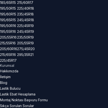
185/65R15
215/60R17
195/50R15
225/40R18
195/60R15
235/45R18
195/65R15
245/45R18
195/50R16
225/45R19
195/55R16
245/45R19
205/55R16
235/50R19
215/55R16
205/55R19
205/60R16
275/45R20
215/65R16
295/35R21
225/45R17
Kurumsal
Hakkımızda
İletişim
Blog
Lastik Bulucu
Lastik Ebat Hesaplama
Montaj Noktası Başvuru Formu
Sıkça Sorulan Sorular