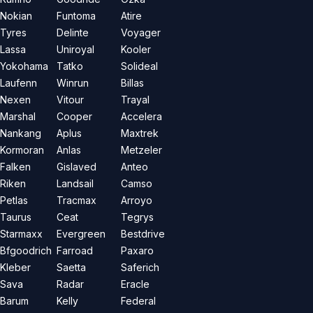
Nokian
Funtoma
Atire
Tyres
Delinte
Voyager
Lassa
Uniroyal
Kooler
Yokohama
Tatko
Solideal
Laufenn
Winrun
Billas
Nexen
Vitour
Trayal
Marshal
Cooper
Accelera
Nankang
Aplus
Maxtrek
Kormoran
Anlas
Metzeler
Falken
Gislaved
Anteo
Riken
Landsail
Camso
Petlas
Tracmax
Arroyo
Taurus
Ceat
Tegrys
Starmaxx
Evergreen
Bestdrive
Bfgoodrich
Farroad
Paxaro
Kleber
Saetta
Saferich
Sava
Radar
Eracle
Barum
Kelly
Federal