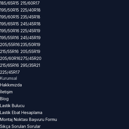
185/65R15
215/60R17
195/50R15
225/40R18
195/60R15
235/45R18
195/65R15
245/45R18
195/50R16
225/45R19
195/55R16
245/45R19
205/55R16
235/50R19
215/55R16
205/55R19
205/60R16
275/45R20
215/65R16
295/35R21
225/45R17
Kurumsal
Hakkımızda
İletişim
Blog
Lastik Bulucu
Lastik Ebat Hesaplama
Montaj Noktası Başvuru Formu
Sıkça Sorulan Sorular