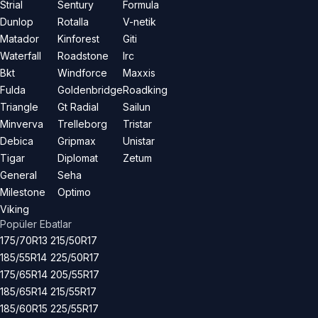
Strial
Sentury
Formula
Dunlop
Rotalla
V-netik
Matador
Kinforest
Giti
Waterfall
Roadstone
Irc
Bkt
Windforce
Maxxis
Fulda
Goldenbridge
Roadking
Triangle
Gt Radial
Sailun
Minverva
Trelleborg
Tristar
Debica
Gripmax
Unistar
Tigar
Diplomat
Zetum
General
Seha
Milestone
Optimo
Viking
Popüler Ebatlar
175/70R13
215/50R17
185/55R14
225/50R17
175/65R14
205/55R17
185/65R14
215/55R17
185/60R15
225/55R17