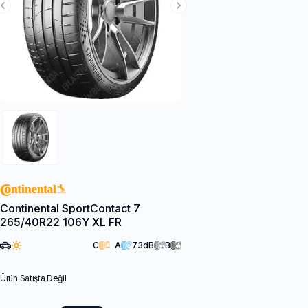
Previous Slide
Next Slide
Continental SportContact 7
265/40R22 106Y XL FR
C
A
73
dB
B
Ürün Satışta Değil