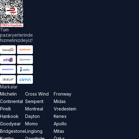
üm
akları
aklıdır.
Tüm
pazaryerlerinde
hizmetinizdeyiz!
Markalar
Michelin
Cross Wind
Fronway
Continental
Semperit
Midas
Pirelli
Montreal
Vredestein
Hankook
Dayton
Kenex
Goodyear
Momo
Apollo
Bridgestone
Linglong
Mitas
Kumho
Goodride
Özka