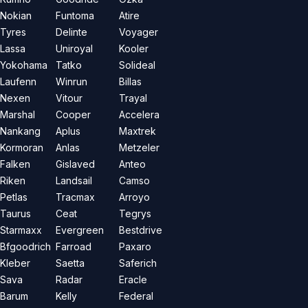
Nokian
Funtoma
Atire
Tyres
Delinte
Voyager
Lassa
Uniroyal
Kooler
Yokohama
Tatko
Solideal
Laufenn
Winrun
Billas
Nexen
Vitour
Trayal
Marshal
Cooper
Accelera
Nankang
Aplus
Maxtrek
Kormoran
Anlas
Metzeler
Falken
Gislaved
Anteo
Riken
Landsail
Camso
Petlas
Tracmax
Arroyo
Taurus
Ceat
Tegrys
Starmaxx
Evergreen
Bestdrive
Bfgoodrich
Farroad
Paxaro
Kleber
Saetta
Saferich
Sava
Radar
Eracle
Barum
Kelly
Federal