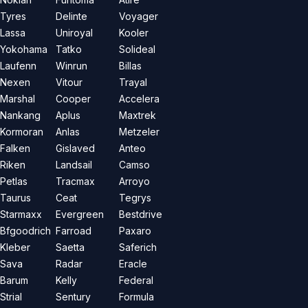
Tyres
Delinte
Voyager
Lassa
Uniroyal
Kooler
Yokohama
Tatko
Solideal
Laufenn
Winrun
Billas
Nexen
Vitour
Trayal
Marshal
Cooper
Accelera
Nankang
Aplus
Maxtrek
Kormoran
Anlas
Metzeler
Falken
Gislaved
Anteo
Riken
Landsail
Camso
Petlas
Tracmax
Arroyo
Taurus
Ceat
Tegrys
Starmaxx
Evergreen
Bestdrive
Bfgoodrich
Farroad
Paxaro
Kleber
Saetta
Saferich
Sava
Radar
Eracle
Barum
Kelly
Federal
Strial
Sentury
Formula