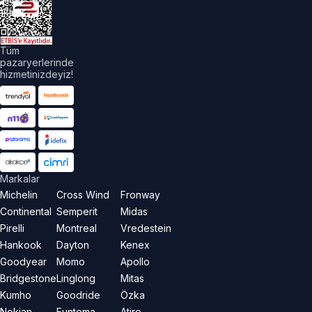
aklıdır.
Tüm
pazaryerlerinde
hizmetinizdeyiz!
Markalar
Michelin
Cross Wind
Fronway
Continental
Semperit
Midas
Pirelli
Montreal
Vredestein
Hankook
Dayton
Kenex
Goodyear
Momo
Apollo
Bridgestone
Linglong
Mitas
Kumho
Goodride
Özka
Nokian
Funtoma
Atire