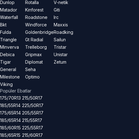
Dunlop
Rotalla
V-netik
Matador
Kinforest
Giti
Waterfall
Roadstone
Irc
Bkt
Windforce
Maxxis
Fulda
Goldenbridge
Roadking
Triangle
Gt Radial
Sailun
Minverva
Trelleborg
Tristar
Debica
Gripmax
Unistar
Tigar
Diplomat
Zetum
General
Seha
Milestone
Optimo
Viking
Popüler Ebatlar
175/70R13
215/50R17
185/55R14
225/50R17
175/65R14
205/55R17
185/65R14
215/55R17
185/60R15
225/55R17
185/65R15
215/60R17