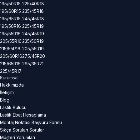
195/50R15
225/40R18
195/60R15
235/45R18
195/65R15
245/45R18
195/50R16
225/45R19
195/55R16
245/45R19
205/55R16
235/50R19
215/55R16
205/55R19
205/60R16
275/45R20
215/65R16
295/35R21
225/45R17
Kurumsal
Hakkımızda
İletişim
Blog
Lastik Bulucu
Lastik Ebat Hesaplama
Montaj Noktası Başvuru Formu
Sıkça Sorulan Sorular
Müşteri Yorumları