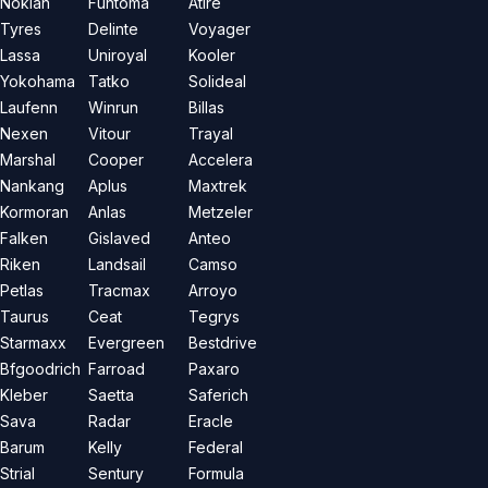
Nokian
Funtoma
Atire
Tyres
Delinte
Voyager
Lassa
Uniroyal
Kooler
Yokohama
Tatko
Solideal
Laufenn
Winrun
Billas
Nexen
Vitour
Trayal
Marshal
Cooper
Accelera
Nankang
Aplus
Maxtrek
Kormoran
Anlas
Metzeler
Falken
Gislaved
Anteo
Riken
Landsail
Camso
Petlas
Tracmax
Arroyo
Taurus
Ceat
Tegrys
Starmaxx
Evergreen
Bestdrive
Bfgoodrich
Farroad
Paxaro
Kleber
Saetta
Saferich
Sava
Radar
Eracle
Barum
Kelly
Federal
Strial
Sentury
Formula