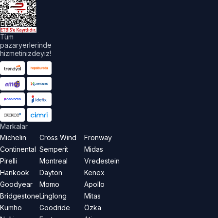
akları
aklıdır.
Tüm
pazaryerlerinde
hizmetinizdeyiz!
Markalar
Michelin
Cross Wind
Fronway
Continental
Semperit
Midas
Pirelli
Montreal
Vredestein
Hankook
Dayton
Kenex
Goodyear
Momo
Apollo
Bridgestone
Linglong
Mitas
Kumho
Goodride
Özka