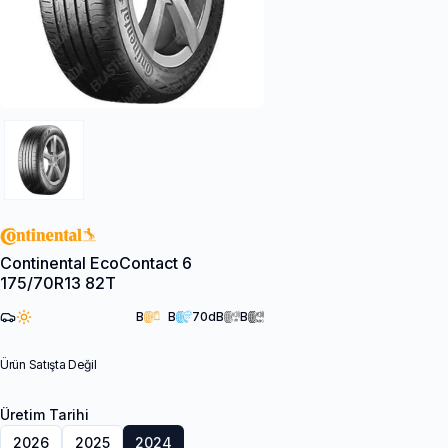
Continental EcoContact 6
175/70R13 82T
B
B
70
dB
B
Ürün Satışta Değil
Üretim Tarihi
2026
2025
2024