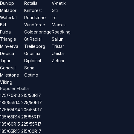
Dunlop
Rotalla
V-netik
Matador
Kinforest
Giti
Waterfall
Roadstone
Irc
Bkt
Windforce
Maxxis
Fulda
Goldenbridge
Roadking
Triangle
Gt Radial
Sailun
Minverva
Trelleborg
Tristar
Debica
Gripmax
Unistar
Tigar
Diplomat
Zetum
General
Seha
Milestone
Optimo
Viking
Popüler Ebatlar
175/70R13
215/50R17
185/55R14
225/50R17
175/65R14
205/55R17
185/65R14
215/55R17
185/60R15
225/55R17
185/65R15
215/60R17