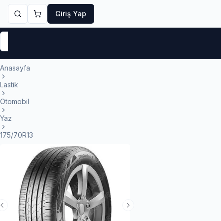
Giriş Yap
Markalar
Yaz Lastikleri
Kış Lastikleri
4 Mevsi
Anasayfa
Lastik
Otomobil
Yaz
175/70R13
Previous Slide
Next Slide