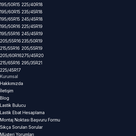
195/50R15
225/40R18
195/60R15
235/45R18
195/65R15
245/45R18
195/50R16
225/45R19
195/55R16
245/45R19
205/55R16
235/50R19
215/55R16
205/55R19
205/60R16
275/45R20
215/65R16
295/35R21
225/45R17
Kurumsal
Hakkımızda
İletişim
Blog
Lastik Bulucu
Lastik Ebat Hesaplama
Montaj Noktası Başvuru Formu
Sıkça Sorulan Sorular
Müşteri Yorumları