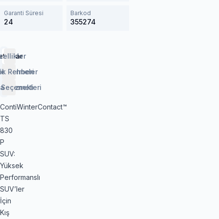
Garanti Süresi
Barkod
24
355274
etaylar
zellikler
lendirmeler
ik Rehberi
 Seçenekleri
aj Hizmeti
ContiWinterContact™
TS
830
P
SUV:
Yüksek
Performanslı
SUV’ler
İçin
Kış