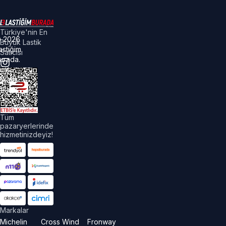
Türkiye'nin En
©
2026
Büyük Lastik
astiğim
Satıcısı
urada.
üm
akları
aklıdır.
Tüm
pazaryerlerinde
hizmetinizdeyiz!
Markalar
Michelin
Cross Wind
Fronway