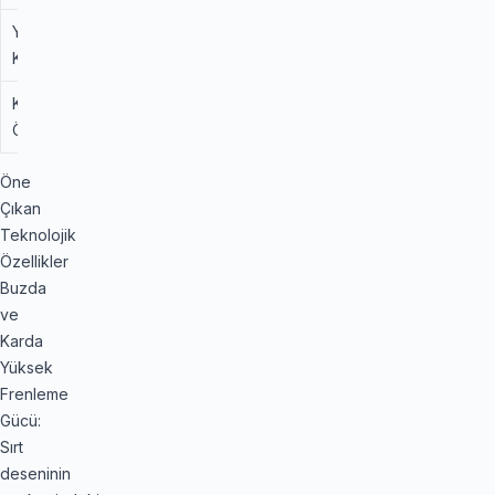
Yük Altında
Orta
SUV Özel Karkas
Kararlılık
Yapısı ile Yüksek
Kilometre
Yüksek
Eşit Basınç Dağılımı
Ömrü
ile Daha Uzun
Öne
Çıkan
Teknolojik
Özellikler
Buzda
ve
Karda
Yüksek
Frenleme
Gücü:
Sırt
deseninin