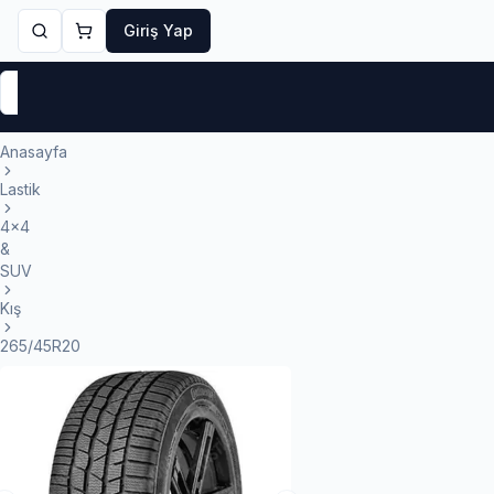
Giriş Yap
Markalar
Yaz Lastikleri
Kış Lastikleri
4 Mevsi
Anasayfa
Lastik
4x4
&
SUV
Kış
265/45R20