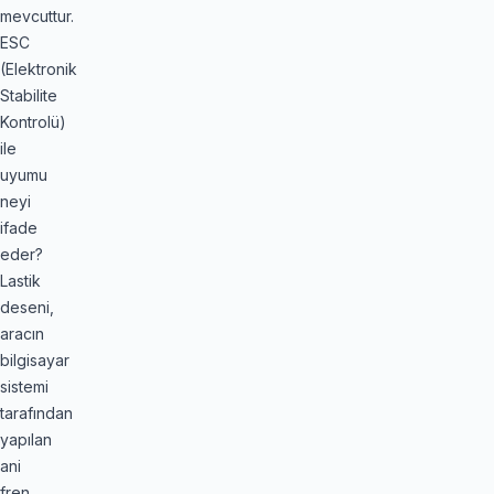
mevcuttur.
ESC
(Elektronik
Stabilite
Kontrolü)
ile
uyumu
neyi
ifade
eder?
Lastik
deseni,
aracın
bilgisayar
sistemi
tarafından
yapılan
ani
fren