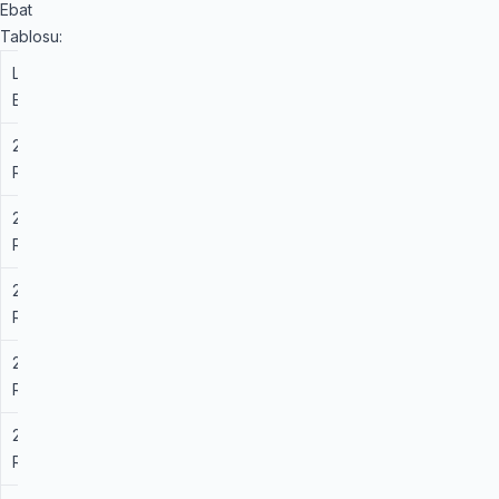
Ebat
Tablosu:
Lastik
Yük/Hız
Islak
Yakıt
Özellik (OE)
Ebadı
İndeksi
Tutuş
Verimliliği
235/60
103H
C
C
MO
R 18
(Mercedes)
255/55
109V
C
E
* (BMW) /
R 18
XL
SSR
235/55
101V
B
C
AO (Audi)
R 19
255/50
107V
B
C
MO / * /
R 19
XL
SSR
255/40
101V XL
B
C
N0
R 20
(Porsche)