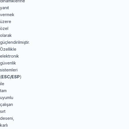
dinamiklerine
yanıt
vermek
üzere
özel
olarak
güçlendirilmiştir.
Özellikle
elektronik
güvenlik
sistemleri
(
ESC/ESP
)
ile
tam
uyumlu
çalışan
sırt
deseni,
karlı