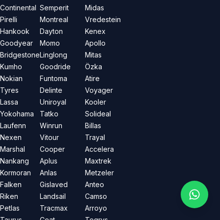
Continental
Semperit
Midas
Pirelli
Montreal
Vredestein
Hankook
Dayton
Kenex
Goodyear
Momo
Apollo
Bridgestone
Linglong
Mitas
Kumho
Goodride
Özka
Nokian
Funtoma
Atire
Tyres
Delinte
Voyager
Lassa
Uniroyal
Kooler
Yokohama
Tatko
Solideal
Laufenn
Winrun
Billas
Nexen
Vitour
Trayal
Marshal
Cooper
Accelera
Nankang
Aplus
Maxtrek
Kormoran
Anlas
Metzeler
Falken
Gislaved
Anteo
Riken
Landsail
Camso
Petlas
Tracmax
Arroyo
Taurus
Ceat
Tegrys