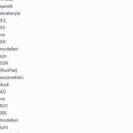
işaretli
ebatlarıyla
X3,
X5
ve
X6
modelleri
için
SSR
(RunFlat)
seçenekleri.
Audi:
AO
ve
RO1
(RS
modelleri
için)