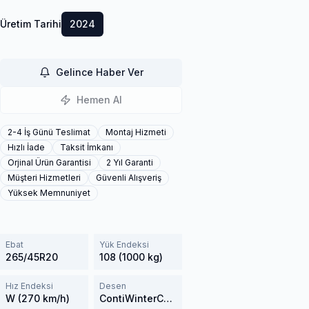
Üretim Tarihi
2024
Gelince Haber Ver
Hemen Al
2-4 İş Günü Teslimat
Montaj Hizmeti
Hızlı İade
Taksit İmkanı
Orjinal Ürün Garantisi
2 Yıl Garanti
Müşteri Hizmetleri
Güvenli Alışveriş
Yüksek Memnuniyet
Ebat
Yük Endeksi
265/45R20
108 (1000 kg)
Hız Endeksi
Desen
W (270 km/h)
ContiWinterContact TS 830P SUV