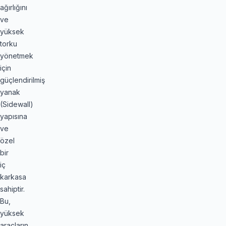
ağırlığını
ve
yüksek
torku
yönetmek
için
güçlendirilmiş
yanak
(Sidewall)
yapısına
ve
özel
bir
iç
karkasa
sahiptir.
Bu,
yüksek
araçların