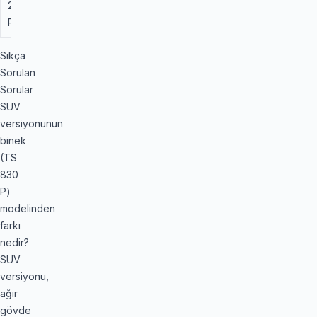
275/40
106V
B
E
* (BMW) /
R 20
XL
SSR
Sıkça
Sorulan
Sorular
SUV
versiyonunun
binek
(TS
830
P)
modelinden
farkı
nedir?
SUV
versiyonu,
ağır
gövde