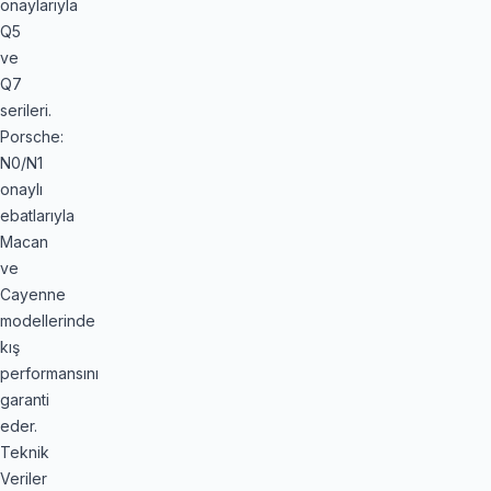
onaylarıyla
Q5
ve
Q7
serileri.
Porsche:
N0/N1
onaylı
ebatlarıyla
Macan
ve
Cayenne
modellerinde
kış
performansını
garanti
eder.
Teknik
Veriler