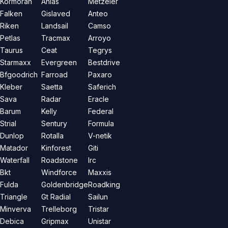
Kormoran
Anlas
Metzeler
Falken
Gislaved
Anteo
Riken
Landsail
Camso
Petlas
Tracmax
Arroyo
Taurus
Ceat
Tegrys
Starmaxx
Evergreen
Bestdrive
Bfgoodrich
Farroad
Paxaro
Kleber
Saetta
Saferich
Sava
Radar
Eracle
Barum
Kelly
Federal
Strial
Sentury
Formula
Dunlop
Rotalla
V-netik
Matador
Kinforest
Giti
Waterfall
Roadstone
Irc
Bkt
Windforce
Maxxis
Fulda
Goldenbridge
Roadking
Triangle
Gt Radial
Sailun
Minverva
Trelleborg
Tristar
Debica
Gripmax
Unistar