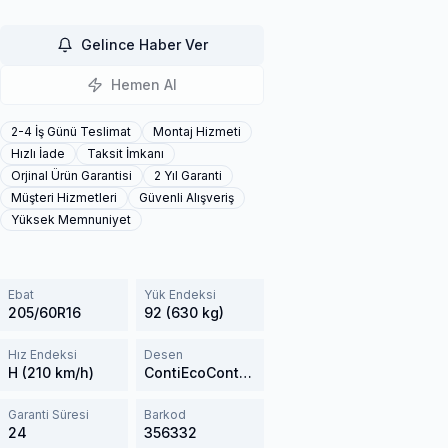
Gelince Haber Ver
Hemen Al
2-4 İş Günü Teslimat
Montaj Hizmeti
Hızlı İade
Taksit İmkanı
Orjinal Ürün Garantisi
2 Yıl Garanti
Müşteri Hizmetleri
Güvenli Alışveriş
Yüksek Memnuniyet
Ebat
Yük Endeksi
205/60R16
92 (630 kg)
Hız Endeksi
Desen
H (210 km/h)
ContiEcoContact 5
Garanti Süresi
Barkod
24
356332