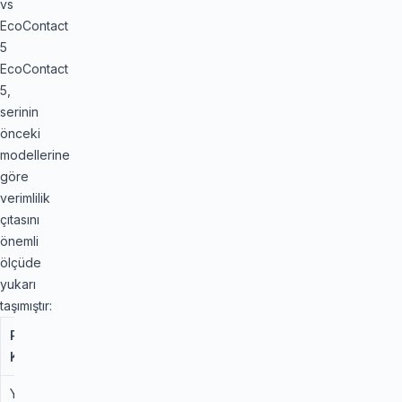
vs
EcoContact
5
EcoContact
5,
serinin
önceki
modellerine
göre
verimlilik
çıtasını
önemli
ölçüde
yukarı
taşımıştır:
Performans
ContiEcoContact
ContiEcoContact
Kriteri
3
5 (Fark)
Yuvarlanma
Standart
%20 Daha Düşük