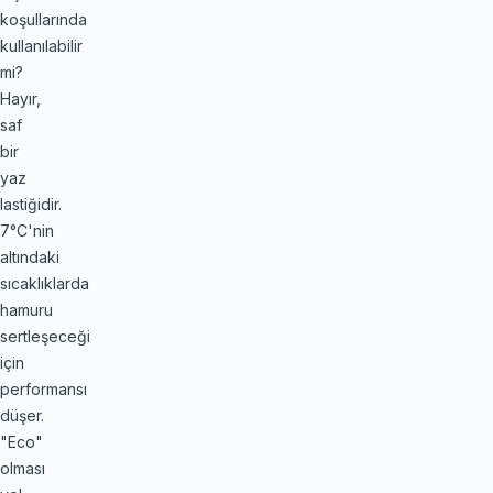
koşullarında
kullanılabilir
mi?
Hayır,
saf
bir
yaz
lastiğidir.
7°C'nin
altındaki
sıcaklıklarda
hamuru
sertleşeceği
için
performansı
düşer.
"Eco"
olması