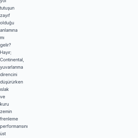
yol
tutuşun
zayıf
olduğu
anlamına
mı
gelir?
Hayır;
Continental,
yuvarlanma
direncini
düşürürken
ıslak
ve
kuru
zemin
frenleme
performansını
üst