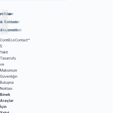
etaylar
zellikler
lendirmeler
ik Rehberi
 Seçenekleri
aj Hizmeti
ContiEcoContact™
5:
Yakıt
Tasarrufu
ve
Maksimum
Güvenliğin
Buluşma
Noktası
Binek
Araçlar
İçin
Yakıt