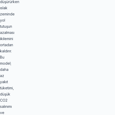
düşürürken
ıslak
zeminde
yol
tutuşun
azalması
ikilemini
ortadan
kaldırır.
Bu
model;
daha
az
yakıt
tüketimi,
düşük
CO2​
salınımı
ve