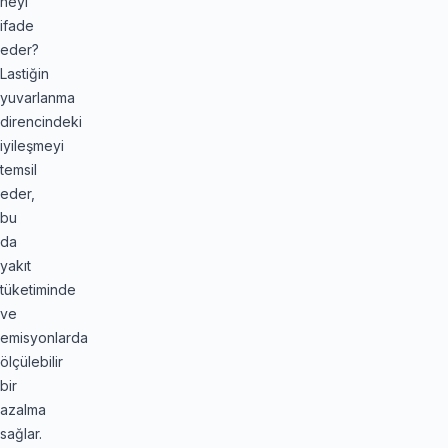
neyi
ifade
eder?
Lastiğin
yuvarlanma
direncindeki
iyileşmeyi
temsil
eder,
bu
da
yakıt
tüketiminde
ve
emisyonlarda
ölçülebilir
bir
azalma
sağlar.