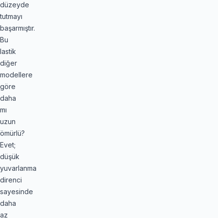
düzeyde
tutmayı
başarmıştır.
Bu
lastik
diğer
modellere
göre
daha
mı
uzun
ömürlü?
Evet;
düşük
yuvarlanma
direnci
sayesinde
daha
az