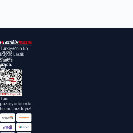
Türkiye'nin En
©
2026
Büyük Lastik
astiğim
Satıcısı
urada.
üm
akları
aklıdır.
Tüm
pazaryerlerinde
hizmetinizdeyiz!