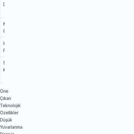
Direnci
(Maksimum
Tasarruf)
Kilometre
100%
%12 Daha Uzun
Ömrü
Hizmet Ömrü
Islak Zemin
İyi
Daha Kısa Fren
Frenleme
Mesafesi
Sürüş
Standart
Optimize Edilmiş
Konforu
Gövde ile Daha
Sessiz
Öne
Çıkan
Teknolojik
Özellikler
Düşük
Yuvarlanma