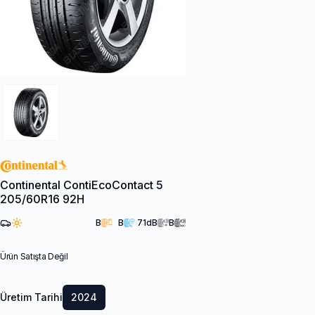
Continental ContiEcoContact 5
205/60R16 92H
B
B
71
dB
B
Ürün Satışta Değil
Üretim Tarihi
2024