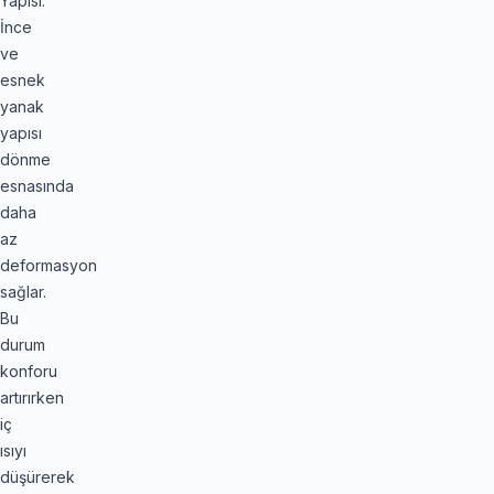
Yapısı:
İnce
ve
esnek
yanak
yapısı
dönme
esnasında
daha
az
deformasyon
sağlar.
Bu
durum
konforu
artırırken
iç
ısıyı
düşürerek