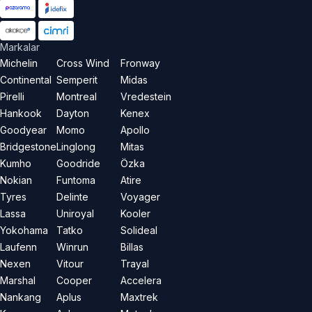
Markalar
Michelin
Cross Wind
Fronway
Continental
Semperit
Midas
Pirelli
Montreal
Vredestein
Hankook
Dayton
Kenex
Goodyear
Momo
Apollo
Bridgestone
Linglong
Mitas
Kumho
Goodride
Özka
Nokian
Funtoma
Atire
Tyres
Delinte
Voyager
Lassa
Uniroyal
Kooler
Yokohama
Tatko
Solideal
Laufenn
Winrun
Billas
Nexen
Vitour
Trayal
Marshal
Cooper
Accelera
Nankang
Aplus
Maxtrek