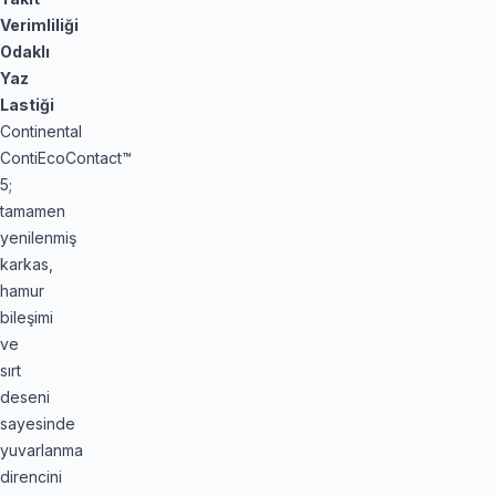
Verimliliği
Odaklı
Yaz
Lastiği
Continental
ContiEcoContact™
5;
tamamen
yenilenmiş
karkas,
hamur
bileşimi
ve
sırt
deseni
sayesinde
yuvarlanma
direncini