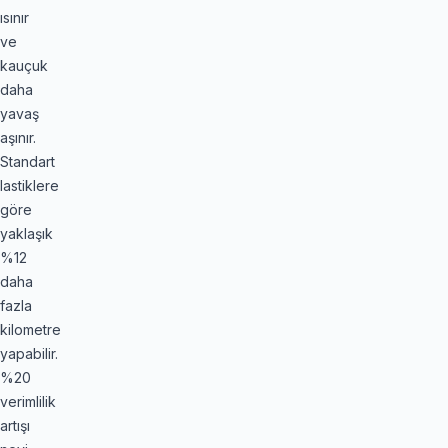
ısınır
ve
kauçuk
daha
yavaş
aşınır.
Standart
lastiklere
göre
yaklaşık
%12
daha
fazla
kilometre
yapabilir.
%20
verimlilik
artışı