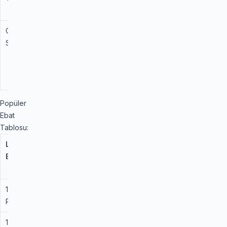
performansı.
Gürültü
70 - 72 dB
Şehir içi ve
Seviyesi
otoyol
sürüşlerinde
sessiz
karakter.
Popüler
Ebat
Tablosu:
Lastik
Yük /
Islak
Yakıt
Ebadı
Hız
Tutuş
Verimliliği
İndeksi
185/65
88H
B
B
R 15
195/65
91V
B
B