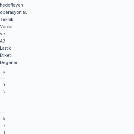
hedefleyen
operasyonlar.
Teknik
Veriler
ve
AB
Lastik
Etiketi
Değerleri
Kriter
Derecelendirme
Açıklama
Yakıt
B / C
Sınıfının en iyi
Verimliliği
yakıt tasarrufu
değerlerinden
biridir.
Islak
B / C
Güvenli sürüş
Zemin
için optimize
Tutuşu
edilmiş fren