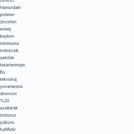
Direnci:
Hamurdaki
polimer
zincirleri
enerji
kaybını
minimuma
indirecek
şekilde
tasarlanmıştır.
Bu
teknoloji,
yuvarlanma
direncini
%20
azaltarak
motorun
yükünü
hafifletir