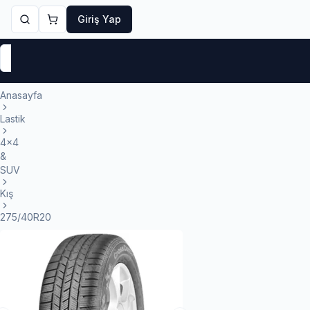
Giriş Yap
Markalar
Yaz Lastikleri
Kış Lastikleri
4 Mevsi
Anasayfa
Lastik
4x4
&
SUV
Kış
275/40R20