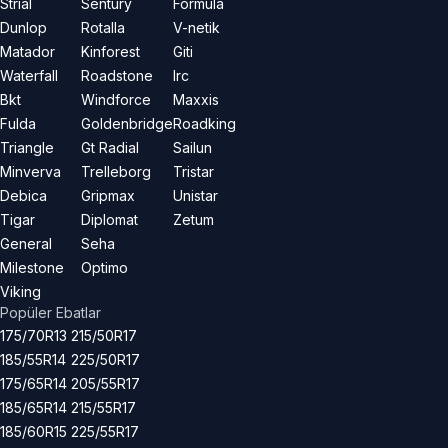
Strial
Sentury
Formula
Dunlop
Rotalla
V-netik
Matador
Kinforest
Giti
Waterfall
Roadstone
Irc
Bkt
Windforce
Maxxis
Fulda
Goldenbridge
Roadking
Triangle
Gt Radial
Sailun
Minverva
Trelleborg
Tristar
Debica
Gripmax
Unistar
Tigar
Diplomat
Zetum
General
Seha
Milestone
Optimo
Viking
Popüler Ebatlar
175/70R13
215/50R17
185/55R14
225/50R17
175/65R14
205/55R17
185/65R14
215/55R17
185/60R15
225/55R17