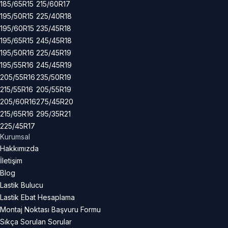
185/65R15
215/60R17
195/50R15
225/40R18
195/60R15
235/45R18
195/65R15
245/45R18
195/50R16
225/45R19
195/55R16
245/45R19
205/55R16
235/50R19
215/55R16
205/55R19
205/60R16
275/45R20
215/65R16
295/35R21
225/45R17
Kurumsal
Hakkımızda
İletişim
Blog
Lastik Bulucu
Lastik Ebat Hesaplama
Montaj Noktası Başvuru Formu
Sıkça Sorulan Sorular