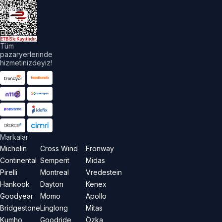
akları
aklıdır.
Tüm
pazaryerlerinde
hizmetinizdeyiz!
Markalar
Michelin
Cross Wind
Fronway
Continental
Semperit
Midas
Pirelli
Montreal
Vredestein
Hankook
Dayton
Kenex
Goodyear
Momo
Apollo
Bridgestone
Linglong
Mitas
Kumho
Goodride
Özka