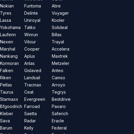
Nokian
Funtoma
Atire
Tyres
Delinte
Voyager
Lassa
Uniroyal
Kooler
Yokohama
Tatko
Solideal
Laufenn
Winrun
Billas
Nexen
Vitour
Trayal
Marshal
Cooper
Accelera
Nankang
Aplus
Maxtrek
Kormoran
Anlas
Metzeler
Falken
Gislaved
Anteo
Riken
Landsail
Camso
Petlas
Tracmax
Arroyo
Taurus
Ceat
Tegrys
Starmaxx
Evergreen
Bestdrive
Bfgoodrich
Farroad
Paxaro
Kleber
Saetta
Saferich
Sava
Radar
Eracle
Barum
Kelly
Federal