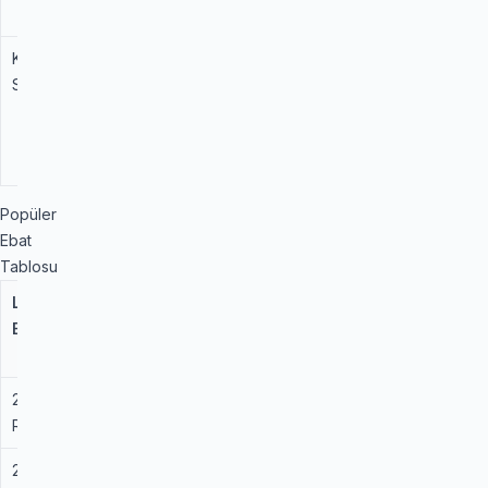
sürüş sesi.
Kış
3PMSF &amp;
Gerçek kış
Sertifikası
M+S
ve kar
performansı
onaylı (Kar
Tanesi).
Popüler
Ebat
Tablosu
Lastik
Yük /
Islak
Yakıt
Ebadı
Hız
Tutuş
Verimliliği
İndeksi
235/65
108H
C
D
R 17
XL
255/55
109V
B
C