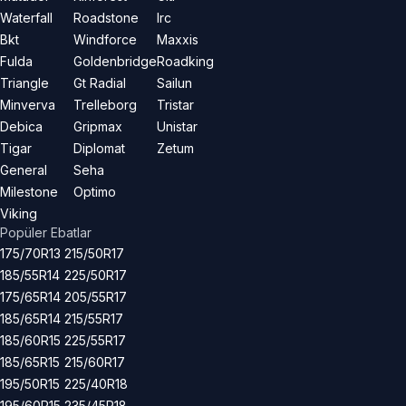
Waterfall
Roadstone
Irc
Bkt
Windforce
Maxxis
Fulda
Goldenbridge
Roadking
Triangle
Gt Radial
Sailun
Minverva
Trelleborg
Tristar
Debica
Gripmax
Unistar
Tigar
Diplomat
Zetum
General
Seha
Milestone
Optimo
Viking
Popüler Ebatlar
175/70R13
215/50R17
185/55R14
225/50R17
175/65R14
205/55R17
185/65R14
215/55R17
185/60R15
225/55R17
185/65R15
215/60R17
195/50R15
225/40R18
195/60R15
235/45R18