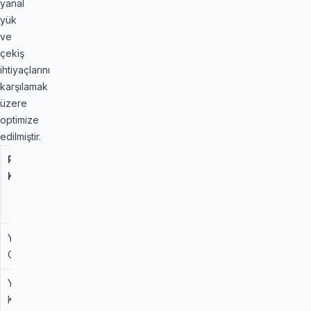
yanal
yük
ve
çekiş
ihtiyaçlarını
karşılamak
üzere
optimize
edilmiştir.
Performans
Standart
ContiCrossContact
Kriteri
Binek
Winter (Fark)
Kış
Lastiği
Yokuş Kalkış
Standart
Üstün (Geliştirilmiş
Çekişi
Kılcal Kanallar)
Yanal
İyi
Çok Yüksek
Kararlılık
(Güçlendirilmiş