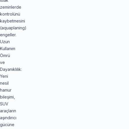
ıslak
zeminlerde
kontrolünü
kaybetmesini
(aquaplaning)
engeller.
Uzun
Kullanım
Ömrü
ve
Dayanıklılık:
Yeni
nesil
hamur
bileşimi,
SUV
araçların
aşındırıcı
gücüne