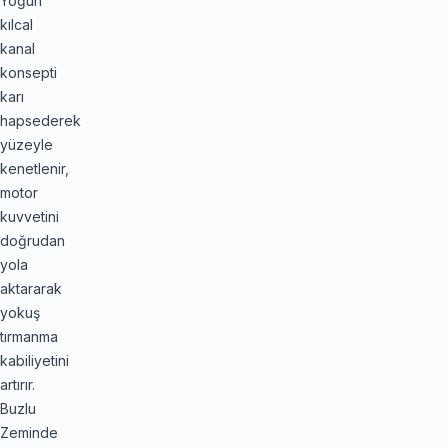
Yoğun
kılcal
kanal
konsepti
karı
hapsederek
yüzeyle
kenetlenir,
motor
kuvvetini
doğrudan
yola
aktararak
yokuş
tırmanma
kabiliyetini
artırır.
Buzlu
Zeminde