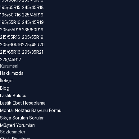
195/65R15
245/45R18
195/50R16
225/45R19
195/55R16
245/45R19
205/55R16
235/50R19
215/55R16
205/55R19
205/60R16
275/45R20
215/65R16
295/35R21
225/45R17
Kurumsal
Hakkımızda
İletişim
Blog
Lastik Bulucu
Lastik Ebat Hesaplama
Montaj Noktası Başvuru Formu
Sıkça Sorulan Sorular
Müşteri Yorumları
Sözleşmeler
Gizlik Politikası