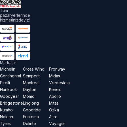
Tüm
pazaryerlerinde
hizmetinizdeyiz!
Markalar
Michelin
Cross Wind
Fronway
Continental
Semperit
Midas
Pirelli
Montreal
Vredestein
Hankook
Dayton
Kenex
Goodyear
Momo
Apollo
Bridgestone
Linglong
Mitas
Kumho
Goodride
Özka
Nokian
Funtoma
Atire
Tyres
Delinte
Voyager