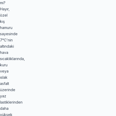
mi?
Hayır,
özel
kış
hamuru
sayesinde
7°C'nin
altındaki
hava
sıcaklıklarında,
kuru
veya
ıslak
asfalt
üzerinde
yaz
lastiklerinden
daha
yüksek