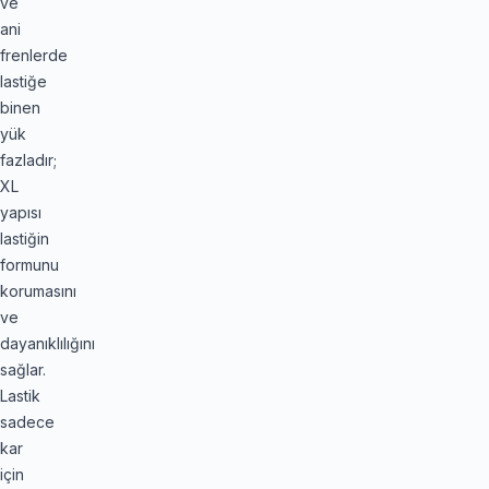
ve
ani
frenlerde
lastiğe
binen
yük
fazladır;
XL
yapısı
lastiğin
formunu
korumasını
ve
dayanıklılığını
sağlar.
Lastik
sadece
kar
için