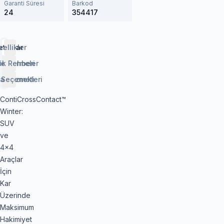
Garanti Süresi
Barkod
24
354417
etaylar
zellikler
lendirmeler
ik Rehberi
 Seçenekleri
aj Hizmeti
ContiCrossContact™
Winter:
SUV
ve
4x4
Araçlar
İçin
Kar
Üzerinde
Maksimum
Hakimiyet