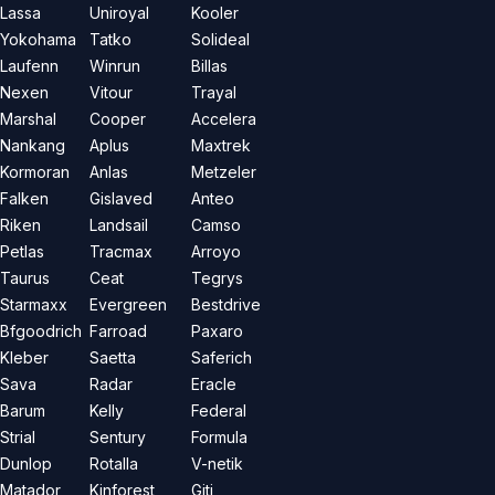
Lassa
Uniroyal
Kooler
Yokohama
Tatko
Solideal
Laufenn
Winrun
Billas
Nexen
Vitour
Trayal
Marshal
Cooper
Accelera
Nankang
Aplus
Maxtrek
Kormoran
Anlas
Metzeler
Falken
Gislaved
Anteo
Riken
Landsail
Camso
Petlas
Tracmax
Arroyo
Taurus
Ceat
Tegrys
Starmaxx
Evergreen
Bestdrive
Bfgoodrich
Farroad
Paxaro
Kleber
Saetta
Saferich
Sava
Radar
Eracle
Barum
Kelly
Federal
Strial
Sentury
Formula
Dunlop
Rotalla
V-netik
Matador
Kinforest
Giti