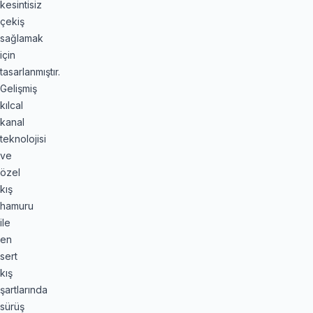
kesintisiz
çekiş
sağlamak
için
tasarlanmıştır.
Gelişmiş
kılcal
kanal
teknolojisi
ve
özel
kış
hamuru
ile
en
sert
kış
şartlarında
sürüş