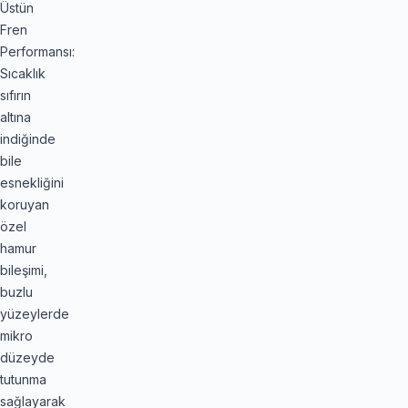
Üstün
Fren
Performansı:
Sıcaklık
sıfırın
altına
indiğinde
bile
esnekliğini
koruyan
özel
hamur
bileşimi,
buzlu
yüzeylerde
mikro
düzeyde
tutunma
sağlayarak