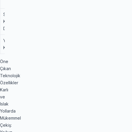
Omuzlar)
Suda
Yüksek
Üstün (Geniş Su
Kızaklama
Tahliye Kanalları)
Direnci
Yük Taşıma
Düşük /
Yüksek (SUV Özel
Kapasitesi
Orta
Karkas Yapısı)
Öne
Çıkan
Teknolojik
Özellikler
Karlı
ve
Islak
Yollarda
Mükemmel
Çekiş: