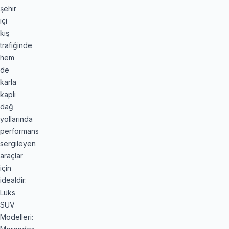
şehir
içi
kış
trafiğinde
hem
de
karla
kaplı
dağ
yollarında
performans
sergileyen
araçlar
için
idealdir:
Lüks
SUV
Modelleri: