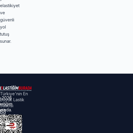
elastikiyet
ve
güvenli
yol
tutuş
sunar.
Türkiye'nin En
©
2026
Büyük Lastik
astiğim
Satıcısı
urada.
üm
akları
aklıdır.