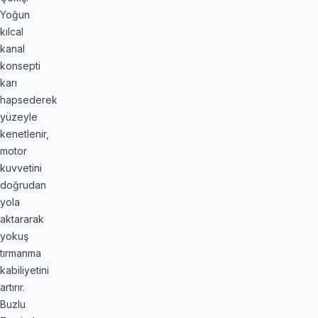
Yoğun
kılcal
kanal
konsepti
karı
hapsederek
yüzeyle
kenetlenir,
motor
kuvvetini
doğrudan
yola
aktararak
yokuş
tırmanma
kabiliyetini
artırır.
Buzlu