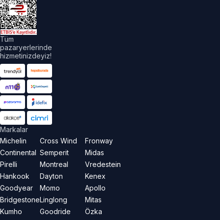
akları
aklıdır.
Tüm
pazaryerlerinde
hizmetinizdeyiz!
Markalar
Michelin
Cross Wind
Fronway
Continental
Semperit
Midas
Pirelli
Montreal
Vredestein
Hankook
Dayton
Kenex
Goodyear
Momo
Apollo
Bridgestone
Linglong
Mitas
Kumho
Goodride
Özka