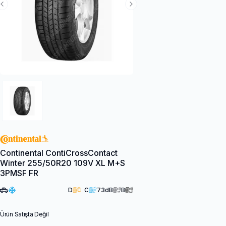
Previous Slide
Next Slide
Continental ContiCrossContact
Winter 255/50R20 109V XL M+S
3PMSF FR
D
C
73
dB
B
Ürün Satışta Değil