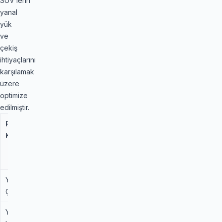
SUV’lerin
yanal
yük
ve
çekiş
ihtiyaçlarını
karşılamak
üzere
optimize
edilmiştir.
Performans
Standart
ContiCrossContact
Kriteri
Binek
Winter (Fark)
Kış
Lastiği
Yokuş Kalkış
Standart
Üstün (Geliştirilmiş
Çekişi
Kılcal Kanallar)
Yanal
İyi
Çok Yüksek