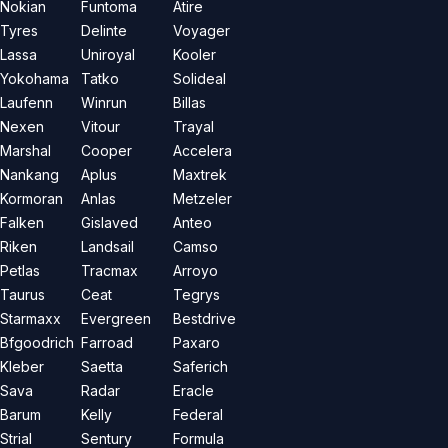
Nokian
Funtoma
Atire
Tyres
Delinte
Voyager
Lassa
Uniroyal
Kooler
Yokohama
Tatko
Solideal
Laufenn
Winrun
Billas
Nexen
Vitour
Trayal
Marshal
Cooper
Accelera
Nankang
Aplus
Maxtrek
Kormoran
Anlas
Metzeler
Falken
Gislaved
Anteo
Riken
Landsail
Camso
Petlas
Tracmax
Arroyo
Taurus
Ceat
Tegrys
Starmaxx
Evergreen
Bestdrive
Bfgoodrich
Farroad
Paxaro
Kleber
Saetta
Saferich
Sava
Radar
Eracle
Barum
Kelly
Federal
Strial
Sentury
Formula