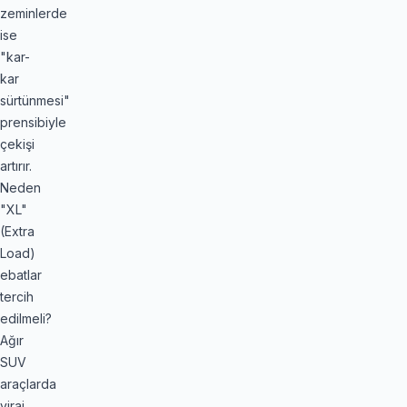
zeminlerde
ise
"kar-
kar
sürtünmesi"
prensibiyle
çekişi
artırır.
Neden
"XL"
(Extra
Load)
ebatlar
tercih
edilmeli?
Ağır
SUV
araçlarda
viraj