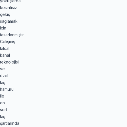
yokuşlarda
kesintisiz
çekiş
sağlamak
için
tasarlanmıştır.
Gelişmiş
kılcal
kanal
teknolojisi
ve
özel
kış
hamuru
ile
en
sert
kış
şartlarında