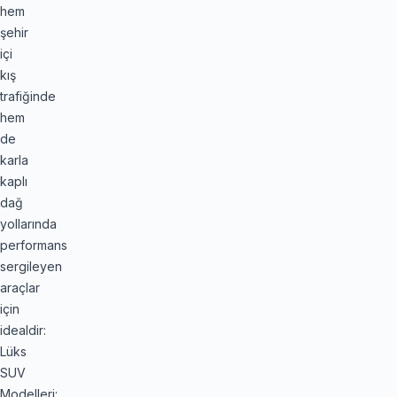
hem
şehir
içi
kış
trafiğinde
hem
de
karla
kaplı
dağ
yollarında
performans
sergileyen
araçlar
için
idealdir:
Lüks
SUV
Modelleri: