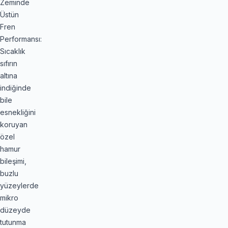
Zeminde
Üstün
Fren
Performansı:
Sıcaklık
sıfırın
altına
indiğinde
bile
esnekliğini
koruyan
özel
hamur
bileşimi,
buzlu
yüzeylerde
mikro
düzeyde
tutunma