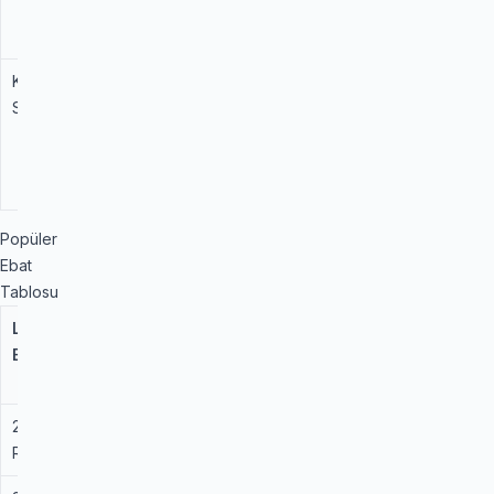
konforlu
sürüş sesi.
Kış
3PMSF &amp;
Gerçek kış
Sertifikası
M+S
ve kar
performansı
onaylı (Kar
Tanesi).
Popüler
Ebat
Tablosu
Lastik
Yük /
Islak
Yakıt
Ebadı
Hız
Tutuş
Verimliliği
İndeksi
235/65
108H
C
D
R 17
XL