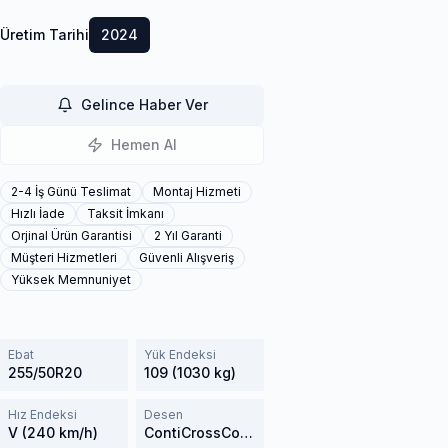
Üretim Tarihi
2024
Gelince Haber Ver
Hemen Al
2-4 İş Günü Teslimat
Montaj Hizmeti
Hızlı İade
Taksit İmkanı
Orjinal Ürün Garantisi
2 Yıl Garanti
Müşteri Hizmetleri
Güvenli Alışveriş
Yüksek Memnuniyet
Ebat
Yük Endeksi
255/50R20
109 (1030 kg)
Hız Endeksi
Desen
V (240 km/h)
ContiCrossContact Winter