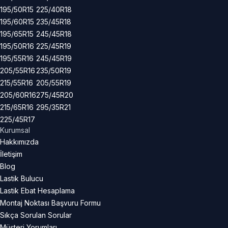
195/50R15
225/40R18
195/60R15
235/45R18
195/65R15
245/45R18
195/50R16
225/45R19
195/55R16
245/45R19
205/55R16
235/50R19
215/55R16
205/55R19
205/60R16
275/45R20
215/65R16
295/35R21
225/45R17
Kurumsal
Hakkımızda
İletişim
Blog
Lastik Bulucu
Lastik Ebat Hesaplama
Montaj Noktası Başvuru Formu
Sıkça Sorulan Sorular
Müşteri Yorumları