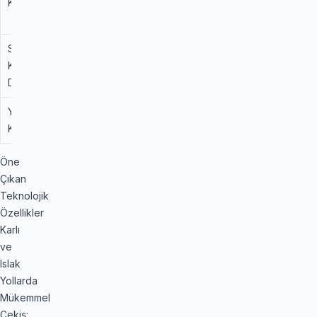
Kararlılık
(Güçlendirilmiş
Omuzlar)
Suda
Yüksek
Üstün (Geniş Su
Kızaklama
Tahliye Kanalları)
Direnci
Yük Taşıma
Düşük /
Yüksek (SUV Özel
Kapasitesi
Orta
Karkas Yapısı)
Öne
Çıkan
Teknolojik
Özellikler
Karlı
ve
Islak
Yollarda
Mükemmel
Çekiş: