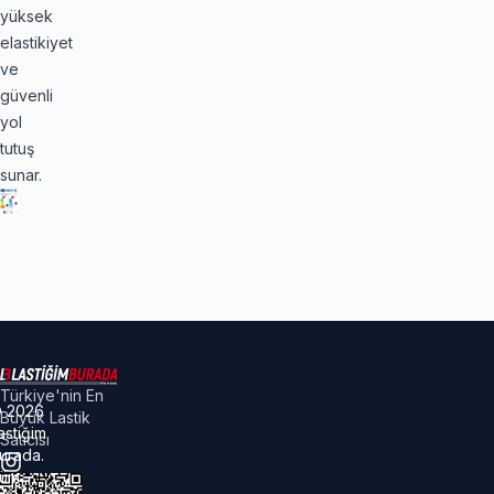
yüksek
elastikiyet
ve
güvenli
yol
tutuş
sunar.
Türkiye'nin En
©
2026
Büyük Lastik
astiğim
Satıcısı
urada.
üm