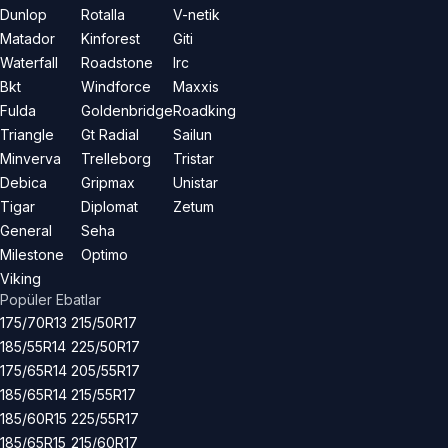
Dunlop
Rotalla
V-netik
Matador
Kinforest
Giti
Waterfall
Roadstone
Irc
Bkt
Windforce
Maxxis
Fulda
Goldenbridge
Roadking
Triangle
Gt Radial
Sailun
Minverva
Trelleborg
Tristar
Debica
Gripmax
Unistar
Tigar
Diplomat
Zetum
General
Seha
Milestone
Optimo
Viking
Popüler Ebatlar
175/70R13
215/50R17
185/55R14
225/50R17
175/65R14
205/55R17
185/65R14
215/55R17
185/60R15
225/55R17
185/65R15
215/60R17