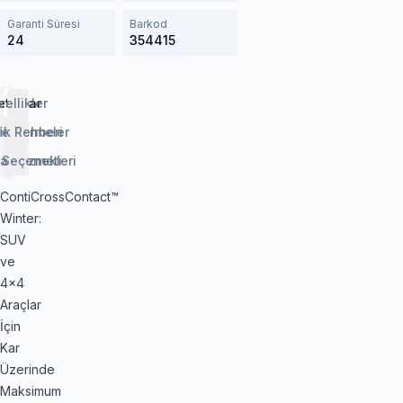
Garanti Süresi
Barkod
24
354415
etaylar
zellikler
lendirmeler
ik Rehberi
 Seçenekleri
aj Hizmeti
ContiCrossContact™
Winter:
SUV
ve
4x4
Araçlar
İçin
Kar
Üzerinde
Maksimum