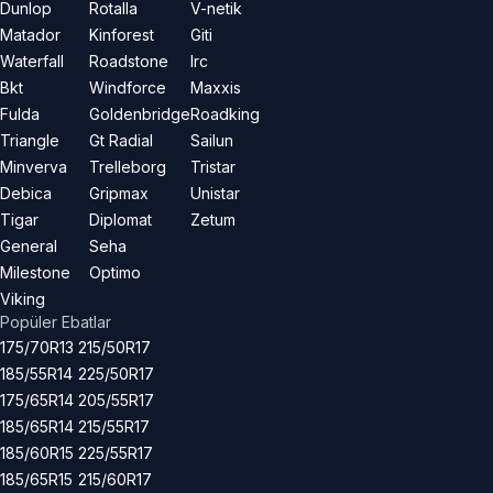
Dunlop
Rotalla
V-netik
Matador
Kinforest
Giti
Waterfall
Roadstone
Irc
Bkt
Windforce
Maxxis
Fulda
Goldenbridge
Roadking
Triangle
Gt Radial
Sailun
Minverva
Trelleborg
Tristar
Debica
Gripmax
Unistar
Tigar
Diplomat
Zetum
General
Seha
Milestone
Optimo
Viking
Popüler Ebatlar
175/70R13
215/50R17
185/55R14
225/50R17
175/65R14
205/55R17
185/65R14
215/55R17
185/60R15
225/55R17
185/65R15
215/60R17