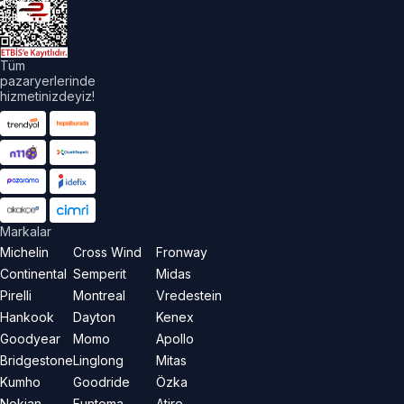
aklıdır.
Tüm
pazaryerlerinde
hizmetinizdeyiz!
Markalar
Michelin
Cross Wind
Fronway
Continental
Semperit
Midas
Pirelli
Montreal
Vredestein
Hankook
Dayton
Kenex
Goodyear
Momo
Apollo
Bridgestone
Linglong
Mitas
Kumho
Goodride
Özka
Nokian
Funtoma
Atire