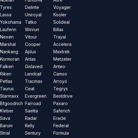
Tyres
Delinte
Voyager
Lassa
Uniroyal
Kooler
Yokohama
Tatko
Solideal
Laufenn
Winrun
Billas
Nexen
Vitour
Trayal
Marshal
Cooper
Accelera
Nankang
Aplus
Maxtrek
Kormoran
Anlas
Metzeler
Falken
Gislaved
Anteo
Riken
Landsail
Camso
Petlas
Tracmax
Arroyo
Taurus
Ceat
Tegrys
Starmaxx
Evergreen
Bestdrive
Bfgoodrich
Farroad
Paxaro
Kleber
Saetta
Saferich
Sava
Radar
Eracle
Barum
Kelly
Federal
Strial
Sentury
Formula