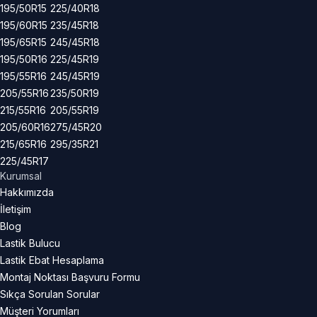
195/50R15
225/40R18
195/60R15
235/45R18
195/65R15
245/45R18
195/50R16
225/45R19
195/55R16
245/45R19
205/55R16
235/50R19
215/55R16
205/55R19
205/60R16
275/45R20
215/65R16
295/35R21
225/45R17
Kurumsal
Hakkımızda
İletişim
Blog
Lastik Bulucu
Lastik Ebat Hesaplama
Montaj Noktası Başvuru Formu
Sıkça Sorulan Sorular
Müşteri Yorumları