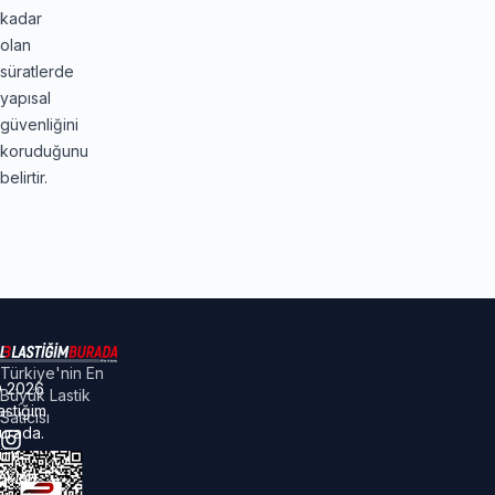
kadar
olan
süratlerde
yapısal
güvenliğini
koruduğunu
belirtir.
Türkiye'nin En
©
2026
Büyük Lastik
astiğim
Satıcısı
urada.
üm
akları