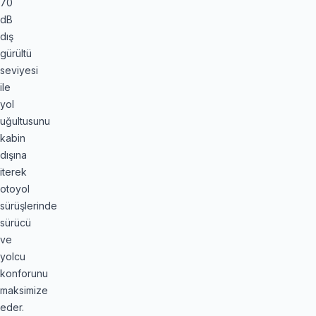
70
dB
dış
gürültü
seviyesi
ile
yol
uğultusunu
kabin
dışına
iterek
otoyol
sürüşlerinde
sürücü
ve
yolcu
konforunu
maksimize
eder.