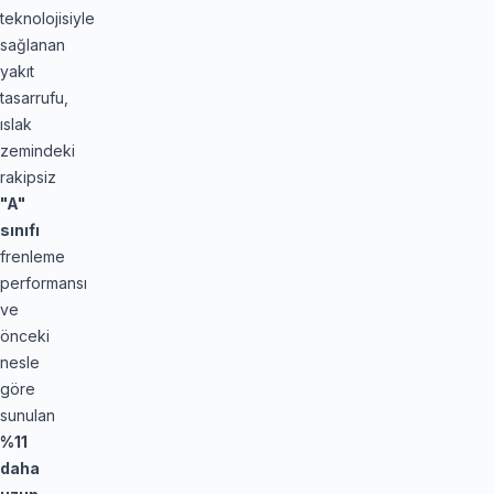
teknolojisiyle
sağlanan
yakıt
tasarrufu,
ıslak
zemindeki
rakipsiz
"A"
sınıfı
frenleme
performansı
ve
önceki
nesle
göre
sunulan
%11
daha