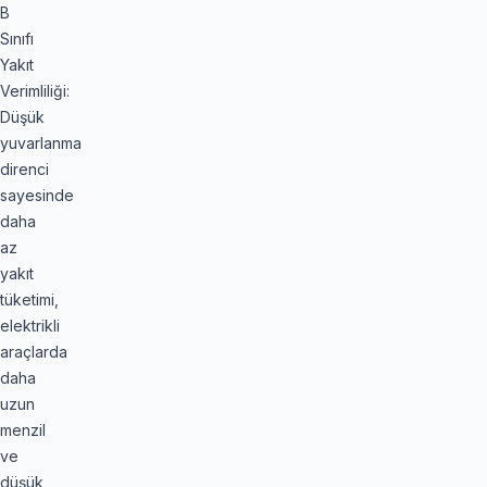
B
Sınıfı
Yakıt
Verimliliği:
Düşük
yuvarlanma
direnci
sayesinde
daha
az
yakıt
tüketimi,
elektrikli
araçlarda
daha
uzun
menzil
ve
düşük