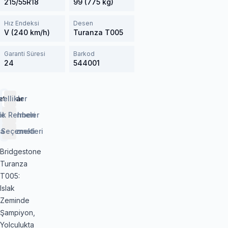
215/55R18
99 (775 kg)
Hız Endeksi
Desen
V (240 km/h)
Turanza T005
Garanti Süresi
Barkod
24
544001
etaylar
zellikler
lendirmeler
ik Rehberi
 Seçenekleri
aj Hizmeti
Bridgestone
Turanza
T005:
Islak
Zeminde
Şampiyon,
Yolculukta