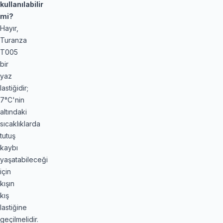
kullanılabilir
mi?
Hayır,
Turanza
T005
bir
yaz
lastiğidir;
7°C'nin
altındaki
sıcaklıklarda
tutuş
kaybı
yaşatabileceği
için
kışın
kış
lastiğine
geçilmelidir.