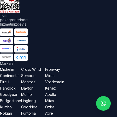
aklıdır.
Tüm
pazaryerlerinde
hizmetinizdeyiz!
Markalar
Michelin
Cross Wind
Fronway
Continental
Semperit
Midas
Pirelli
Montreal
Vredestein
Hankook
Dayton
Kenex
Goodyear
Momo
Apollo
Bridgestone
Linglong
Mitas
Kumho
Goodride
Özka
Nokian
Funtoma
Atire