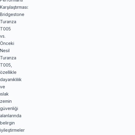
Karşılaştırması:
Bridgestone
Turanza
T005
vs.
Önceki
Nesil
Turanza
T005,
özellikle
dayanıklılık
ve
ıslak
zemin
güvenliği
alanlarında
belirgin
iyileştirmeler