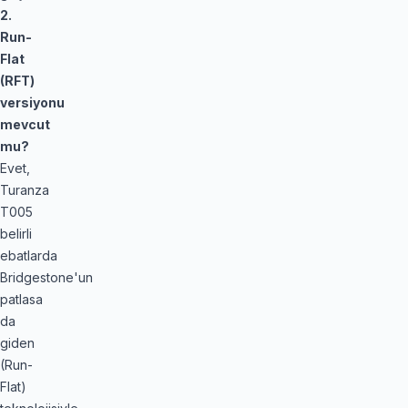
2.
Run-
Flat
(RFT)
versiyonu
mevcut
mu?
Evet,
Turanza
T005
belirli
ebatlarda
Bridgestone'un
patlasa
da
giden
(Run-
Flat)