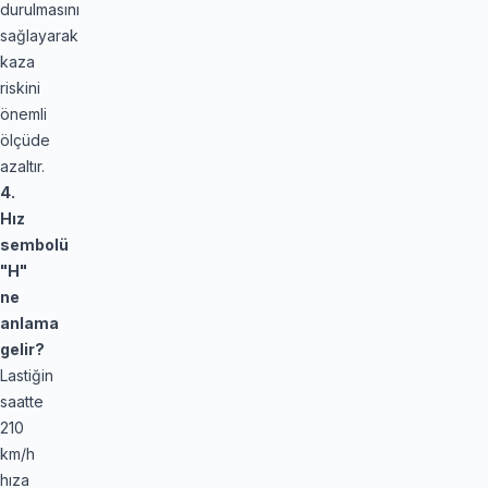
durulmasını
sağlayarak
kaza
riskini
önemli
ölçüde
azaltır.
4.
Hız
sembolü
"H"
ne
anlama
gelir?
Lastiğin
saatte
210
km/h
hıza