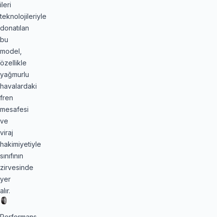
ileri
teknolojileriyle
donatılan
bu
model,
özellikle
yağmurlu
havalardaki
fren
mesafesi
ve
viraj
hakimiyetiyle
sınıfının
zirvesinde
yer
alır.
Performans