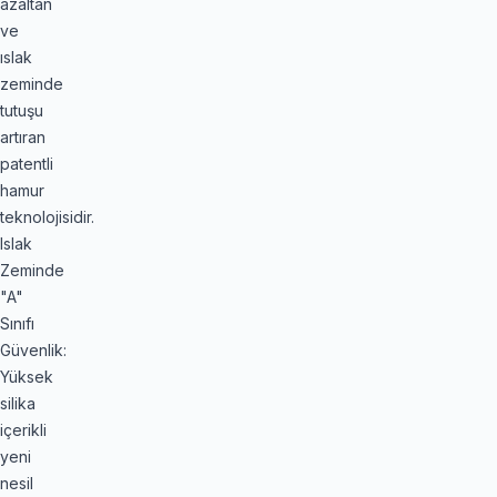
azaltan
ve
ıslak
zeminde
tutuşu
artıran
patentli
hamur
teknolojisidir.
Islak
Zeminde
"A"
Sınıfı
Güvenlik:
Yüksek
silika
içerikli
yeni
nesil