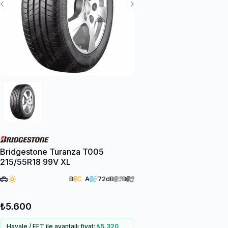
Previous Slide
Next Slide
Bridgestone Turanza T005
215/55R18 99V XL
B
A
72
dB
B
₺5.600
Havale / EFT ile avantajlı fiyat:
₺5.320