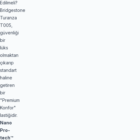
Edilmeli?
Bridgestone
Turanza
T005,
güvenliği
bir
lüks
olmaktan
çıkarıp
standart
haline
getiren
bir
"Premium
Konfor"
lastiğidir.
Nano
Pro-
tech™