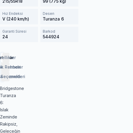
215/55R18
99 (775 kg)
Hız Endeksi
Desen
V (240 km/h)
Turanza 6
Garanti Süresi
Barkod
24
544924
etaylar
zellikler
lendirmeler
ik Rehberi
 Seçenekleri
aj Hizmeti
Bridgestone
Turanza
6:
Islak
Zeminde
Rakipsiz,
Geleceğin