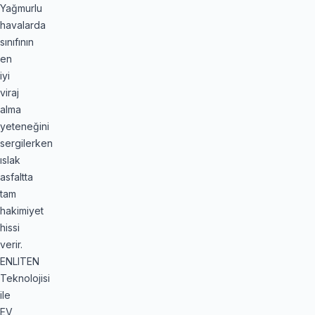
Yağmurlu
havalarda
sınıfının
en
iyi
viraj
alma
yeteneğini
sergilerken
ıslak
asfaltta
tam
hakimiyet
hissi
verir.
ENLITEN
Teknolojisi
ile
EV