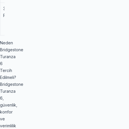
315/35
110 Y
SUV XL
Lüks SUV'lar
R 20
XL
İçin Ekstrem
Tutunma
Kapasitesi
Neden
Bridgestone
Turanza
6
Tercih
Edilmeli?
Bridgestone
Turanza
6,
güvenlik,
konfor
ve
verimlilik