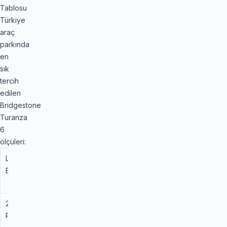
Tablosu
Türkiye
araç
parkında
en
sık
tercih
edilen
Bridgestone
Turanza
6
ölçüleri:
Lastik
Yük /
Özellik
Kullanım
Ebadı
Hız
Amacı
İndeksi
205/55
91 V
Standart
Yaygın
R 16
Araçlarda