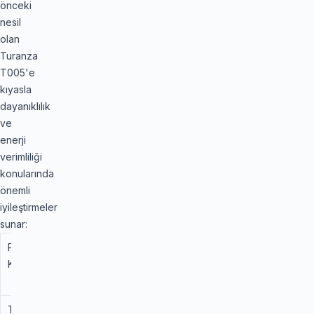
önceki
nesil
olan
Turanza
T005'e
kıyasla
dayanıklılık
ve
enerji
verimliliği
konularında
önemli
iyileştirmeler
sunar:
Performans
Bridgestone
Bridgestone
Kriteri
Turanza
Turanza 6
T005
(Fark)
Teknoloji
Önceki
ENLITEN