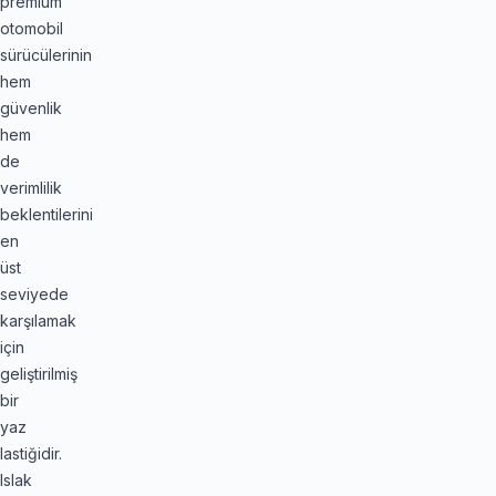
premium
otomobil
sürücülerinin
hem
güvenlik
hem
de
verimlilik
beklentilerini
en
üst
seviyede
karşılamak
için
geliştirilmiş
bir
yaz
lastiğidir.
Islak