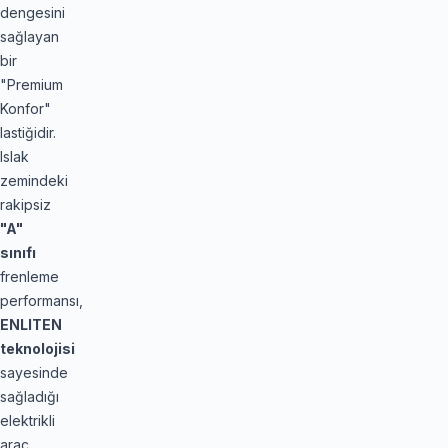
dengesini
sağlayan
bir
"Premium
Konfor"
lastiğidir.
Islak
zemindeki
rakipsiz
"A"
sınıfı
frenleme
performansı,
ENLITEN
teknolojisi
sayesinde
sağladığı
elektrikli
araç