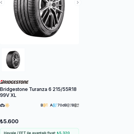
Previous Slide
Next Slide
Bridgestone Turanza 6 215/55R18
99V XL
B
A
70
dB
B
₺5.600
Havale / EFT ile avantajlı fiyat:
₺5.320