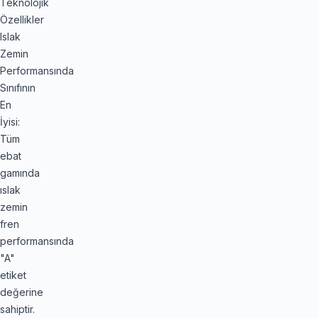
Teknolojik
Özellikler
Islak
Zemin
Performansında
Sınıfının
En
İyisi:
Tüm
ebat
gamında
ıslak
zemin
fren
performansında
"A"
etiket
değerine
sahiptir.