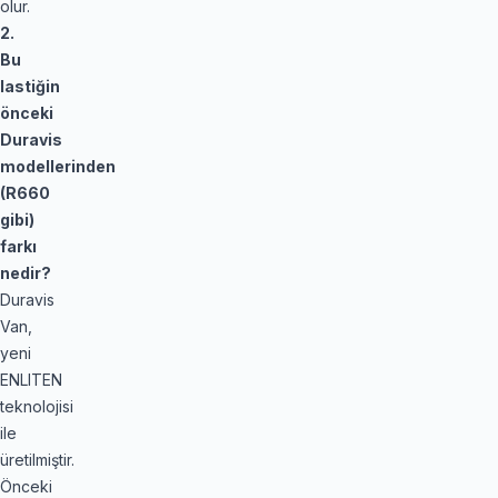
olur.
2.
Bu
lastiğin
önceki
Duravis
modellerinden
(R660
gibi)
farkı
nedir?
Duravis
Van,
yeni
ENLITEN
teknolojisi
ile
üretilmiştir.
Önceki