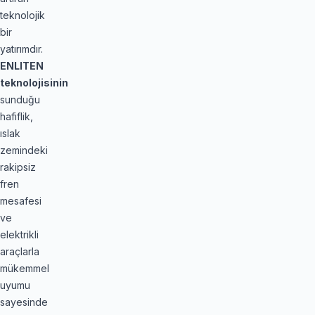
teknolojik
bir
yatırımdır.
ENLITEN
teknolojisinin
sunduğu
hafiflik,
ıslak
zemindeki
rakipsiz
fren
mesafesi
ve
elektrikli
araçlarla
mükemmel
uyumu
sayesinde