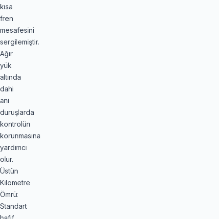
kısa
fren
mesafesini
sergilemiştir.
Ağır
yük
altında
dahi
ani
duruşlarda
kontrolün
korunmasına
yardımcı
olur.
Üstün
Kilometre
Ömrü:
Standart
hafif