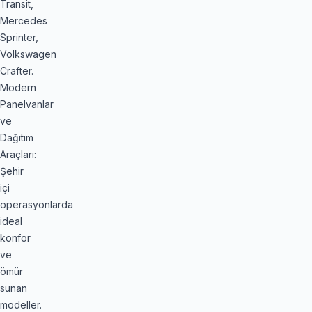
Transit,
Mercedes
Sprinter,
Volkswagen
Crafter.
Modern
Panelvanlar
ve
Dağıtım
Araçları:
Şehir
içi
operasyonlarda
ideal
konfor
ve
ömür
sunan
modeller.