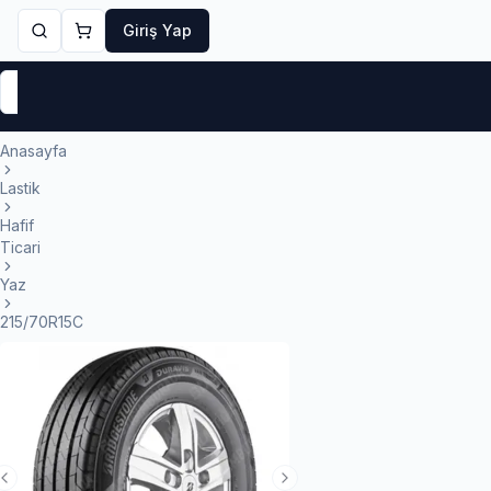
Giriş Yap
Markalar
Yaz Lastikleri
Kış Lastikleri
4 Mevsi
Anasayfa
Lastik
Hafif
Ticari
Yaz
215/70R15C
Previous Slide
Next Slide