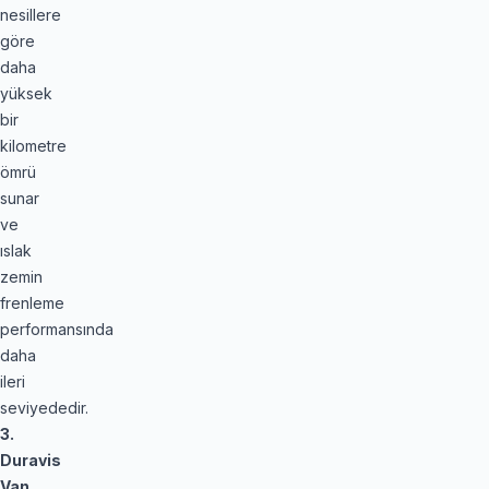
nesillere
göre
daha
yüksek
bir
kilometre
ömrü
sunar
ve
ıslak
zemin
frenleme
performansında
daha
ileri
seviyededir.
3.
Duravis
Van