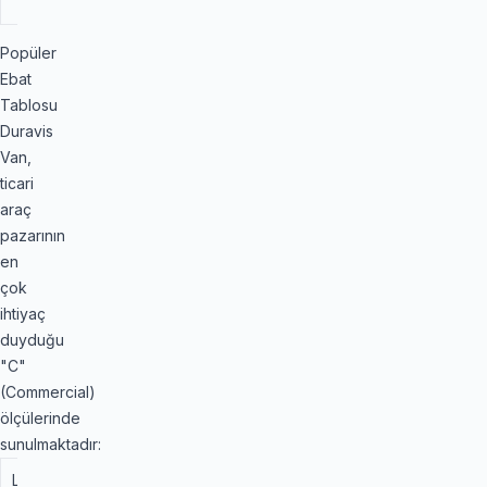
optimizasyonu.
Popüler
Ebat
Tablosu
Duravis
Van,
ticari
araç
pazarının
en
çok
ihtiyaç
duyduğu
"C"
(Commercial)
ölçülerinde
sunulmaktadır:
Lastik
Yük /
Islak
Yakıt
Kullanım