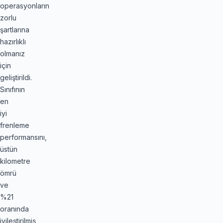
operasyonların
zorlu
şartlarına
hazırlıklı
olmanız
için
geliştirildi.
Sınıfının
en
iyi
frenleme
performansını,
üstün
kilometre
ömrü
ve
%21
oranında
iyileştirilmiş