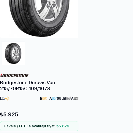
Bridgestone Duravis Van
215/70R15C 109/107S
B
A
69
dB
A
₺5.925
Havale / EFT ile avantajlı fiyat:
₺5.629