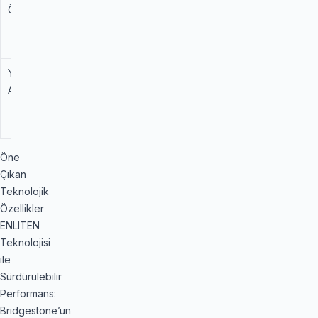
Ömrü
Yüksek
Kullanım
Ömrü
Yapısal
Standart
ENLITEN
Ağırlık
Teknolojisi
ile Daha
Hafif
Öne
Çıkan
Teknolojik
Özellikler
ENLITEN
Teknolojisi
ile
Sürdürülebilir
Performans:
Bridgestone’un