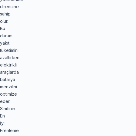
direncine
sahip
olur.
Bu
durum,
yakıt
tüketimini
azaltırken
elektrikli
araçlarda
batarya
menzilini
optimize
eder.
Sınıfının
En
İyi
Frenleme