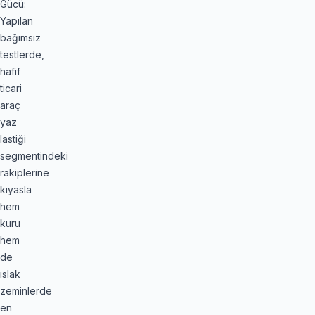
Gücü:
Yapılan
bağımsız
testlerde,
hafif
ticari
araç
yaz
lastiği
segmentindeki
rakiplerine
kıyasla
hem
kuru
hem
de
ıslak
zeminlerde
en