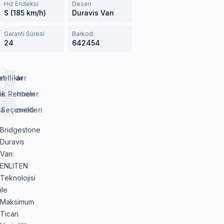
Hız Endeksi
Desen
S (185 km/h)
Duravis Van
Garanti Süresi
Barkod
24
642454
etaylar
zellikler
lendirmeler
ik Rehberi
 Seçenekleri
aj Hizmeti
Bridgestone
Duravis
Van:
ENLITEN
Teknolojisi
ile
Maksimum
Ticari