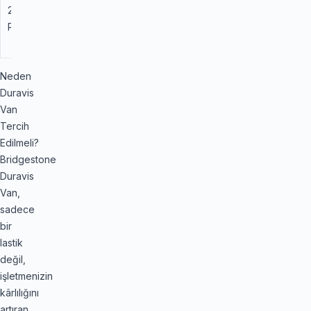
225/70
112/110
A
B
Yolcu ve
R 15 C
R
Yük
Taşımacılığı
Neden
Duravis
Van
Tercih
Edilmeli?
Bridgestone
Duravis
Van,
sadece
bir
lastik
değil,
işletmenizin
kârlılığını
artıran