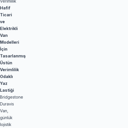
Verimlilik
Hafif
Ticari
ve
Elektrikli
Van
Modelleri
İçin
Tasarlanmış
Üstün
Verimlilik
Odaklı
Yaz
Lastiği
Bridgestone
Duravis
Van,
günlük
lojistik