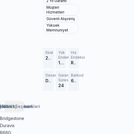
2 Yıl Garanti
Müşteri
Hizmetleri
Güvenli Alışveriş
Yüksek
Memnuniyet
Ebat
Yük
Hız
Endeksi
Endeksi
235/65R16C
121/119
R (170 km/h)
Desen
Garanti
Barkod
Süresi
Duravis R660
643499
24
erlendirmeler
etaylar
Özellikler
Lastik Rehberi
Taksit Seçenekleri
Montaj Hizmeti
Bridgestone
Duravis
R660: