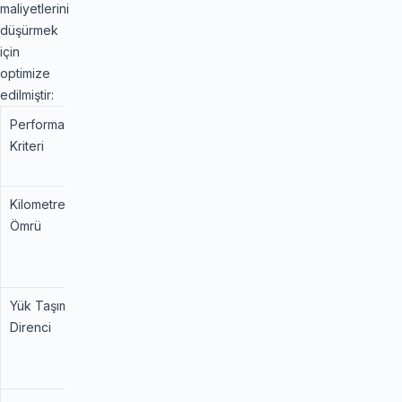
maliyetlerini
düşürmek
için
optimize
edilmiştir:
Performans
Standart
Bridgestone
Kriteri
Ticari
Duravis R660
Lastik
(Fark)
Kilometre
100%
%110 (Yeni
Ömrü
Taban İzi
Teknolojisi ile
Üstün)
Yük Taşıma
100%
%112
Direnci
(Güçlendirilmiş
Topuk Yapısı
ile Yüksek)