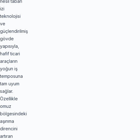
nesil taban
izi
teknolojisi
ve
güçlendirilmiş
gövde
yapısıyla,
hafif ticari
araçların
yoğun iş
temposuna
tam uyum
sağlar.
Özellikle
omuz
bölgesindeki
aşınma
direncini
artıran