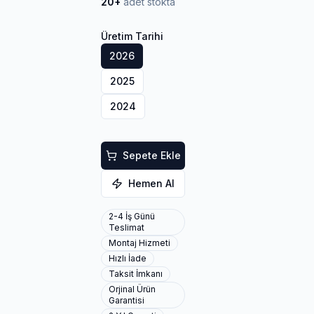
20+
adet stokta
Üretim Tarihi
2026
2025
2024
Sepete Ekle
Hemen Al
2-4 İş Günü
Teslimat
Montaj Hizmeti
Hızlı İade
Taksit İmkanı
Orjinal Ürün
Garantisi