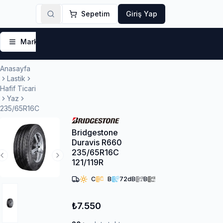
Sepetim
Giriş Yap
Markalar
Yaz Lastikleri
Kış Lastikleri
4 Mevsi
Anasayfa
Lastik
Hafif Ticari
Yaz
235/65R16C
Bridgestone
Duravis R660
235/65R16C
Previous Slide
Next Slide
121/119R
C
B
72
dB
B
₺7.550