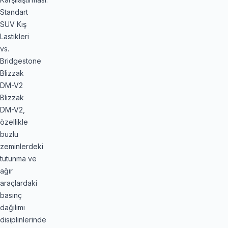
Standart
SUV Kış
Lastikleri
vs.
Bridgestone
Blizzak
DM-V2
Blizzak
DM-V2,
özellikle
buzlu
zeminlerdeki
tutunma ve
ağır
araçlardaki
basınç
dağılımı
disiplinlerinde