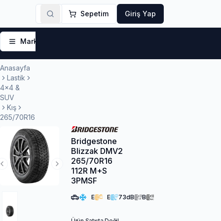
Sepetim
Giriş Yap
Markalar
Yaz Lastikleri
Kış Lastikleri
4 Mevsi
Anasayfa
Lastik
4x4 &
SUV
Kış
265/70R16
Bridgestone
Blizzak DMV2
265/70R16
Previous Slide
Next Slide
112R M+S
3PMSF
E
E
73
dB
B
Ürün Satışta Değil