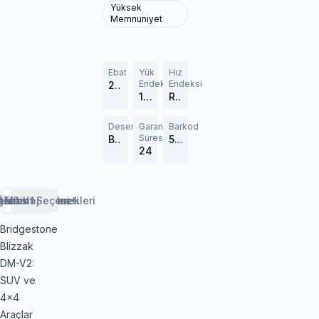
Yüksek
Memnuniyet
Ebat
Yük
Hız
Endeksi
Endeksi
265/70R16
112 (1120 kg)
R (170 km/h)
Desen
Garanti
Barkod
Süresi
Blizzak DMV2
548426
24
erlendirmeler
etaylar
Özellikler
Lastik Rehberi
Taksit Seçenekleri
Montaj Hizmeti
Bridgestone
Blizzak
DM-V2:
SUV ve
4x4
Araçlar