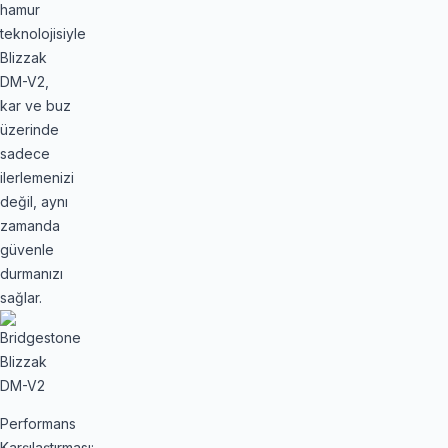
hamur
teknolojisiyle
Blizzak
DM-V2,
kar ve buz
üzerinde
sadece
ilerlemenizi
değil, aynı
zamanda
güvenle
durmanızı
sağlar.
Performans
Karşılaştırması: