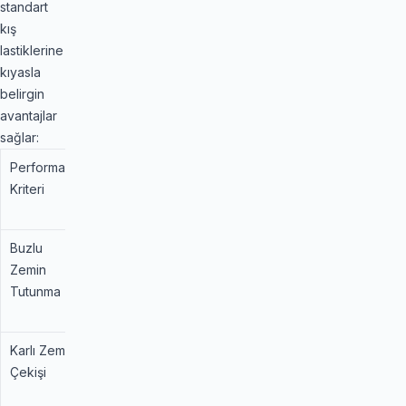
standart
kış
lastiklerine
kıyasla
belirgin
avantajlar
sağlar:
Performans
Standart
Bridgestone
Kriteri
SUV Kış
Blizzak DM-
Lastiği
V2 (Fark)
Buzlu
100%
%115
Zemin
(Multicell™
Tutunma
Bileşimi ile
Üstün)
Karlı Zemin
100%
%112 (%15
Çekişi
Artırılmış
Blok Kenarı