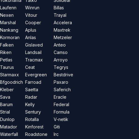
Yokohama
Tatko
Solideal
Laufenn
Winrun
Billas
Nexen
Vitour
Trayal
Marshal
Cooper
Accelera
Nankang
Aplus
Maxtrek
Kormoran
Anlas
Metzeler
Falken
Gislaved
Anteo
Riken
Landsail
Camso
Petlas
Tracmax
Arroyo
Taurus
Ceat
Tegrys
Starmaxx
Evergreen
Bestdrive
Bfgoodrich
Farroad
Paxaro
Kleber
Saetta
Saferich
Sava
Radar
Eracle
Barum
Kelly
Federal
Strial
Sentury
Formula
Dunlop
Rotalla
V-netik
Matador
Kinforest
Giti
Waterfall
Roadstone
Irc