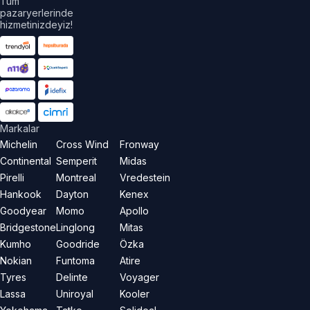
Tüm
pazaryerlerinde
hizmetinizdeyiz!
Markalar
Michelin
Cross Wind
Fronway
Continental
Semperit
Midas
Pirelli
Montreal
Vredestein
Hankook
Dayton
Kenex
Goodyear
Momo
Apollo
Bridgestone
Linglong
Mitas
Kumho
Goodride
Özka
Nokian
Funtoma
Atire
Tyres
Delinte
Voyager
Lassa
Uniroyal
Kooler