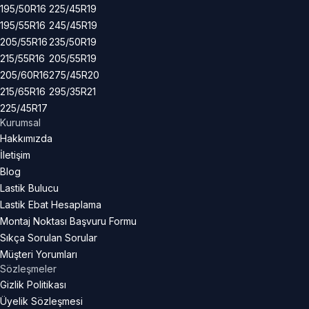
195/50R16
225/45R19
195/55R16
245/45R19
205/55R16
235/50R19
215/55R16
205/55R19
205/60R16
275/45R20
215/65R16
295/35R21
225/45R17
Kurumsal
Hakkımızda
İletişim
Blog
Lastik Bulucu
Lastik Ebat Hesaplama
Montaj Noktası Başvuru Formu
Sıkça Sorulan Sorular
Müşteri Yorumları
Sözleşmeler
Gizlik Politikası
Üyelik Sözleşmesi