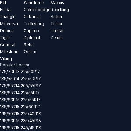
Bkt
Windforce
Maxxis
Fulda
Goldenbridge
Roadking
Triangle
Gt Radial
Sailun
Minverva
Trelleborg
Tristar
Debica
Gripmax
Unistar
Tigar
Diplomat
Zetum
General
Seha
Milestone
Optimo
Viking
Popüler Ebatlar
175/70R13
215/50R17
185/55R14
225/50R17
175/65R14
205/55R17
185/65R14
215/55R17
185/60R15
225/55R17
185/65R15
215/60R17
195/50R15
225/40R18
195/60R15
235/45R18
195/65R15
245/45R18