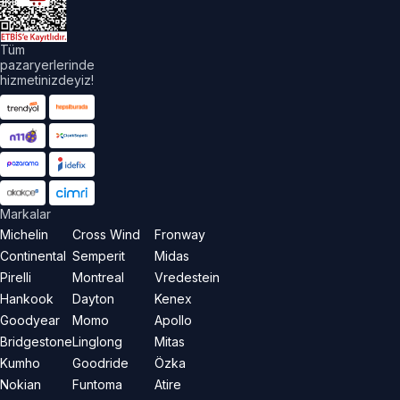
aklıdır.
Tüm
pazaryerlerinde
hizmetinizdeyiz!
Markalar
Michelin
Cross Wind
Fronway
Continental
Semperit
Midas
Pirelli
Montreal
Vredestein
Hankook
Dayton
Kenex
Goodyear
Momo
Apollo
Bridgestone
Linglong
Mitas
Kumho
Goodride
Özka
Nokian
Funtoma
Atire