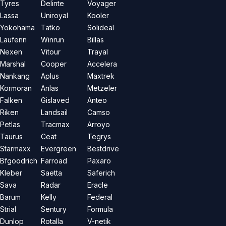
Tyres
Delinte
Voyager
Lassa
Uniroyal
Kooler
Yokohama
Tatko
Solideal
Laufenn
Winrun
Billas
Nexen
Vitour
Trayal
Marshal
Cooper
Accelera
Nankang
Aplus
Maxtrek
Kormoran
Anlas
Metzeler
Falken
Gislaved
Anteo
Riken
Landsail
Camso
Petlas
Tracmax
Arroyo
Taurus
Ceat
Tegrys
Starmaxx
Evergreen
Bestdrive
Bfgoodrich
Farroad
Paxaro
Kleber
Saetta
Saferich
Sava
Radar
Eracle
Barum
Kelly
Federal
Strial
Sentury
Formula
Dunlop
Rotalla
V-netik