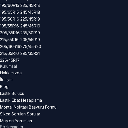
195/60R15
235/45R18
195/65R15
245/45R18
195/50R16
225/45R19
195/55R16
245/45R19
205/55R16
235/50R19
215/55R16
205/55R19
205/60R16
275/45R20
215/65R16
295/35R21
225/45R17
Kurumsal
Hakkımızda
İletişim
Blog
Lastik Bulucu
Lastik Ebat Hesaplama
Montaj Noktası Başvuru Formu
Sıkça Sorulan Sorular
Müşteri Yorumları
Sözleşmeler