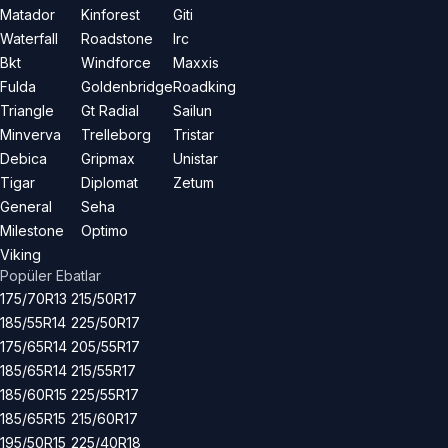
Matador
Kinforest
Giti
Waterfall
Roadstone
Irc
Bkt
Windforce
Maxxis
Fulda
Goldenbridge
Roadking
Triangle
Gt Radial
Sailun
Minverva
Trelleborg
Tristar
Debica
Gripmax
Unistar
Tigar
Diplomat
Zetum
General
Seha
Milestone
Optimo
Viking
Popüler Ebatlar
175/70R13
215/50R17
185/55R14
225/50R17
175/65R14
205/55R17
185/65R14
215/55R17
185/60R15
225/55R17
185/65R15
215/60R17
195/50R15
225/40R18