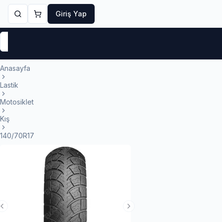
Giriş Yap
Markalar
Yaz Lastikleri
Kış Lastikleri
4 Mevsi
Anasayfa
Lastik
Motosiklet
Kış
140/70R17
Previous Slide
Next Slide