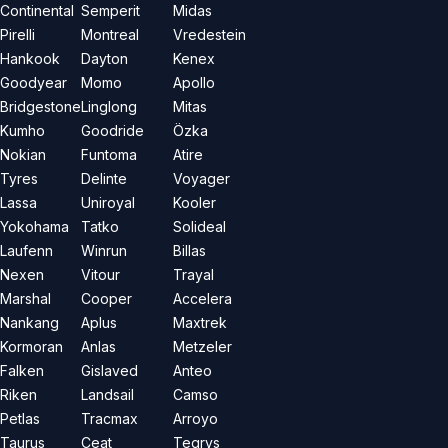
Continental
Semperit
Midas
Pirelli
Montreal
Vredestein
Hankook
Dayton
Kenex
Goodyear
Momo
Apollo
Bridgestone
Linglong
Mitas
Kumho
Goodride
Özka
Nokian
Funtoma
Atire
Tyres
Delinte
Voyager
Lassa
Uniroyal
Kooler
Yokohama
Tatko
Solideal
Laufenn
Winrun
Billas
Nexen
Vitour
Trayal
Marshal
Cooper
Accelera
Nankang
Aplus
Maxtrek
Kormoran
Anlas
Metzeler
Falken
Gislaved
Anteo
Riken
Landsail
Camso
Petlas
Tracmax
Arroyo
Taurus
Ceat
Tegrys