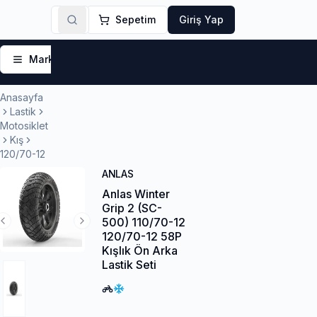
Sepetim
Giriş Yap
Markalar
Yaz Lastikleri
Kış Lastikleri
4 Mevsi
Anasayfa
Lastik
Motosiklet
Kış
120/70-12
ANLAS
Anlas Winter
Grip 2 (SC-
500) 110/70-12
Previous Slide
Next Slide
120/70-12 58P
Kışlık Ön Arka
Lastik Seti