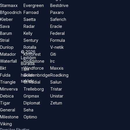
Starmaxx
Evergreen
Bestdrive
Bfgoodrich
Farroad
Paxaro
Kleber
Saetta
Saferich
Sava
Radar
Eracle
Barum
Kelly
Federal
Strial
Sentury
Formula
Dunlop
Rotalla
V-netik
©
2026
Matador
Kinforest
Giti
Lastiğim
Waterfall
Roadstone
Irc
Burada.
Bkt
Windforce
Maxxis
Tüm
hakları
Fulda
Goldenbridge
Roadking
saklıdır.
Triangle
Gt Radial
Sailun
Minverva
Trelleborg
Tristar
Debica
Gripmax
Unistar
Tigar
Diplomat
Zetum
General
Seha
Milestone
Optimo
Viking
Popüler Ebatlar