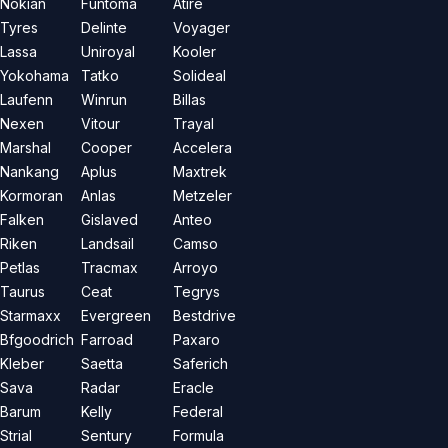
Nokian
Funtoma
Atire
Tyres
Delinte
Voyager
Lassa
Uniroyal
Kooler
Yokohama
Tatko
Solideal
Laufenn
Winrun
Billas
Nexen
Vitour
Trayal
Marshal
Cooper
Accelera
Nankang
Aplus
Maxtrek
Kormoran
Anlas
Metzeler
Falken
Gislaved
Anteo
Riken
Landsail
Camso
Petlas
Tracmax
Arroyo
Taurus
Ceat
Tegrys
Starmaxx
Evergreen
Bestdrive
Bfgoodrich
Farroad
Paxaro
Kleber
Saetta
Saferich
Sava
Radar
Eracle
Barum
Kelly
Federal
Strial
Sentury
Formula