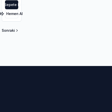
le
Sepete Ekle
l
Hemen Al
Sonraki
la sayfa