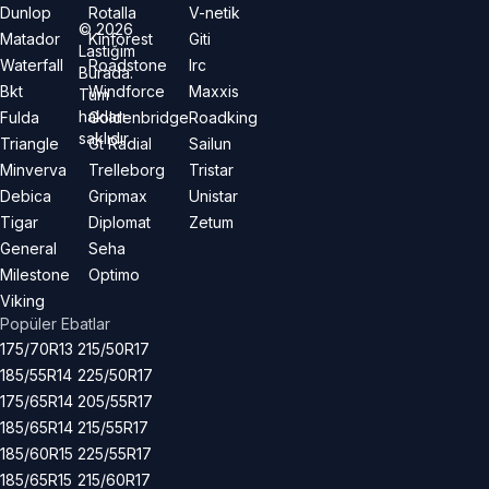
Dunlop
Rotalla
V-netik
©
2026
Matador
Kinforest
Giti
Lastiğim
Waterfall
Roadstone
Irc
Burada.
Bkt
Windforce
Maxxis
Tüm
hakları
Fulda
Goldenbridge
Roadking
saklıdır.
Triangle
Gt Radial
Sailun
Minverva
Trelleborg
Tristar
Debica
Gripmax
Unistar
Tigar
Diplomat
Zetum
General
Seha
Milestone
Optimo
Viking
Popüler Ebatlar
175/70R13
215/50R17
185/55R14
225/50R17
175/65R14
205/55R17
185/65R14
215/55R17
185/60R15
225/55R17
185/65R15
215/60R17