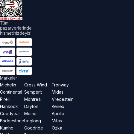
Tüm
pazaryerlerinde
hizmetinizdeyiz!
Markalar
Michelin
Cross Wind
Fronway
Continental
Semperit
Midas
Pirelli
Montreal
Vredestein
Hankook
Dayton
Kenex
Goodyear
Momo
Apollo
Bridgestone
Linglong
Mitas
Kumho
Goodride
Özka