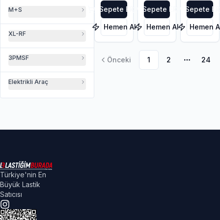
Sepete Ekle
Sepete Ekle
Sepete Ek
M+S
Hemen Al
Hemen Al
Hemen A
XL-RF
3PMSF
Önceki
1
2
24
Daha faz
Elektrikli Araç
Türkiye'nin En
Büyük Lastik
Satıcısı