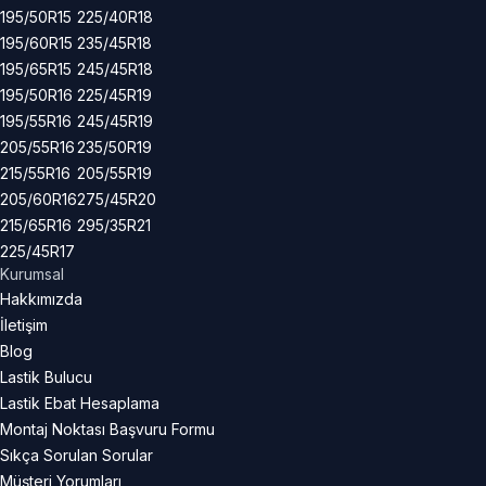
195/50R15
225/40R18
195/60R15
235/45R18
195/65R15
245/45R18
195/50R16
225/45R19
195/55R16
245/45R19
205/55R16
235/50R19
215/55R16
205/55R19
205/60R16
275/45R20
215/65R16
295/35R21
225/45R17
Kurumsal
Hakkımızda
İletişim
Blog
Lastik Bulucu
Lastik Ebat Hesaplama
Montaj Noktası Başvuru Formu
Sıkça Sorulan Sorular
Müşteri Yorumları