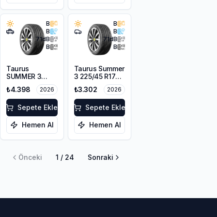
B
B
B
B
71
dB
71
dB
B
B
Taurus
Taurus Summer
SUMMER 3
3 225/45 R17
215/55R18 99V
94V
₺4.398
₺3.302
2026
2026
XL
Sepete Ekle
Sepete Ekle
Hemen Al
Hemen Al
Önceki
1
/
24
Sonraki