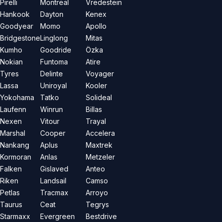
Pirelli
Montreal
Vredestein
Hankook
Dayton
Kenex
Goodyear
Momo
Apollo
Bridgestone
Linglong
Mitas
Kumho
Goodride
Özka
Nokian
Funtoma
Atire
Tyres
Delinte
Voyager
Lassa
Uniroyal
Kooler
Yokohama
Tatko
Solideal
Laufenn
Winrun
Billas
Nexen
Vitour
Trayal
Marshal
Cooper
Accelera
Nankang
Aplus
Maxtrek
Kormoran
Anlas
Metzeler
Falken
Gislaved
Anteo
Riken
Landsail
Camso
Petlas
Tracmax
Arroyo
Taurus
Ceat
Tegrys
Starmaxx
Evergreen
Bestdrive