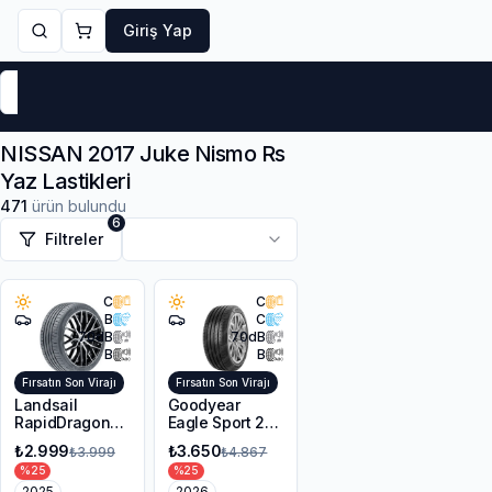
Giriş Yap
Markalar
Yaz Lastikleri
Kış Lastikleri
4 Mevsi
NISSAN 2017 Juke Nismo Rs
Yaz Lastikleri
471
ürün bulundu
6
Filtreler
C
C
B
C
70
dB
70
dB
B
B
Fırsatın Son Virajı
Fırsatın Son Virajı
Landsail
Goodyear
RapidDragon
Eagle Sport 2
RD-3 AS
UHP 225/45R17
₺2.999
₺3.650
₺3.999
₺4.867
215/55R17 98W
94Y XL FP
%
25
%
25
XL
2025
2026