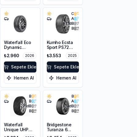
C
A
71
dB
B
Waterfall Eco
Kumho Ecsta
Dynamic
Sport PS72
215/45R17 91V
225/45ZR17
₺2.960
₺3.553
2026
2025
XL
91Y EV
Sepete Ekle
Sepete Ekle
Hemen Al
Hemen Al
B
B
B
A
71
dB
70
dB
B
B
Waterfall
Bridgestone
Unique UHP
Turanza 6
215/55R17 94W
225/55R17 101W