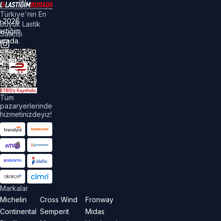
Türkiye'nin En
©
2026
Büyük Lastik
astiğim
Satıcısı
urada.
üm
akları
aklıdır.
Tüm
pazaryerlerinde
hizmetinizdeyiz!
Markalar
Michelin
Cross Wind
Fronway
Continental
Semperit
Midas