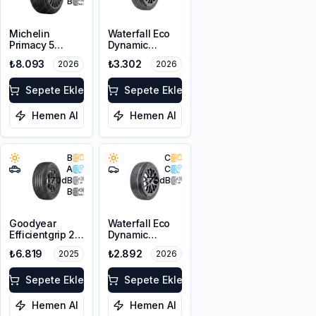
B
Michelin
Waterfall Eco
Primacy 5
Dynamic
225/55R18 98V
225/45R18 95W
₺8.093
₺3.302
2026
2026
XL
Sepete Ekle
Sepete Ekle
Hemen Al
Hemen Al
B
C
A
C
70
dB
70
dB
B
Goodyear
Waterfall Eco
Efficientgrip 2
Dynamic
SUV 225/55R18
225/45R17 94W
₺6.819
₺2.892
2025
2026
98V
XL
Sepete Ekle
Sepete Ekle
Hemen Al
Hemen Al