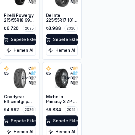
A
B
Pirelli Powergy
Delinte
215/55R18 99V
225/55R17 101W
XL
XL DST1
₺6.720
₺3.988
2025
2026
Sepete Ekle
Sepete Ekle
Hemen Al
Hemen Al
C
C
A
A
72
dB
71
dB
B
B
Goodyear
Michelin
Efficientgrip
Primacy 3 ZP *
Performance
225/55R17 97W
₺4.992
₺9.834
2026
2025
215/45R17 91W
GRNX
XL FP
Sepete Ekle
Sepete Ekle
Hemen Al
Hemen Al