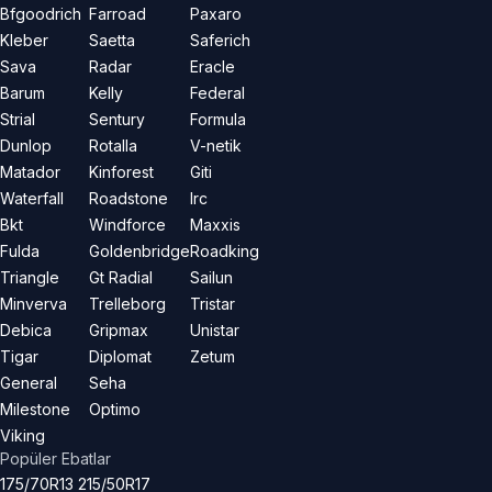
Bfgoodrich
Farroad
Paxaro
Kleber
Saetta
Saferich
Sava
Radar
Eracle
Barum
Kelly
Federal
Strial
Sentury
Formula
Dunlop
Rotalla
V-netik
Matador
Kinforest
Giti
Waterfall
Roadstone
Irc
Bkt
Windforce
Maxxis
Fulda
Goldenbridge
Roadking
Triangle
Gt Radial
Sailun
Minverva
Trelleborg
Tristar
Debica
Gripmax
Unistar
Tigar
Diplomat
Zetum
General
Seha
Milestone
Optimo
Viking
Popüler Ebatlar
175/70R13
215/50R17