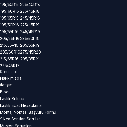
195/50R15
225/40R18
195/60R15
235/45R18
195/65R15
245/45R18
195/50R16
225/45R19
195/55R16
245/45R19
205/55R16
235/50R19
215/55R16
205/55R19
205/60R16
275/45R20
215/65R16
295/35R21
225/45R17
Kurumsal
Hakkımızda
İletişim
Blog
Lastik Bulucu
Lastik Ebat Hesaplama
Montaj Noktası Başvuru Formu
Sıkça Sorulan Sorular
Müşteri Yorumları