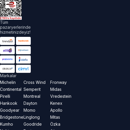
Tüm
pazaryerlerinde
hizmetinizdeyiz!
Markalar
Michelin
Cross Wind
Fronway
Continental
Semperit
Midas
Pirelli
Montreal
Vredestein
Hankook
Dayton
Kenex
Goodyear
Momo
Apollo
Bridgestone
Linglong
Mitas
Kumho
Goodride
Özka