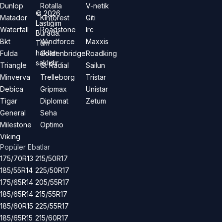
Dunlop
Rotalla
V-netik
©
2026
Matador
Kinforest
Giti
Lastiğim
Waterfall
Roadstone
Irc
Burada.
Bkt
Windforce
Maxxis
Tüm
hakları
Fulda
Goldenbridge
Roadking
saklıdır.
Triangle
Gt Radial
Sailun
Minverva
Trelleborg
Tristar
Debica
Gripmax
Unistar
Tigar
Diplomat
Zetum
General
Seha
Milestone
Optimo
Viking
Popüler Ebatlar
175/70R13
215/50R17
185/55R14
225/50R17
175/65R14
205/55R17
185/65R14
215/55R17
185/60R15
225/55R17
185/65R15
215/60R17