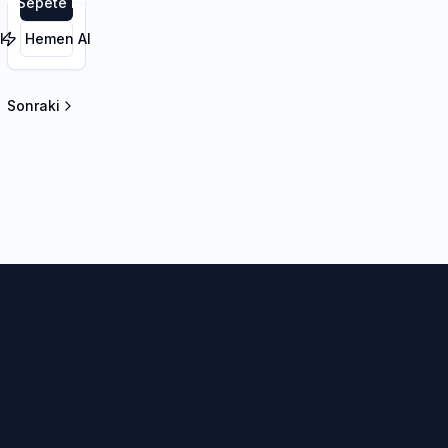
le
Sepete Ekle
3PMSF
l
Hemen Al
Sonraki
la sayfa