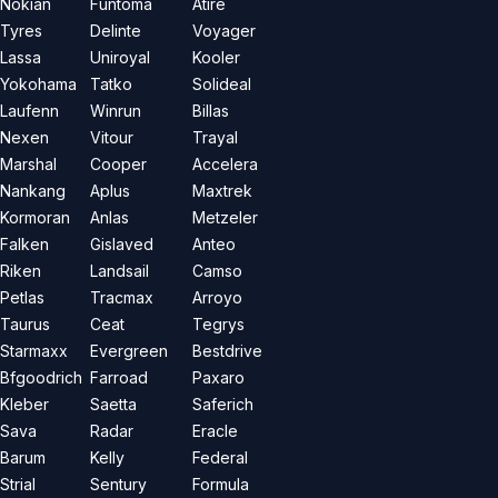
Nokian
Funtoma
Atire
Tyres
Delinte
Voyager
Lassa
Uniroyal
Kooler
Yokohama
Tatko
Solideal
Laufenn
Winrun
Billas
Nexen
Vitour
Trayal
Marshal
Cooper
Accelera
Nankang
Aplus
Maxtrek
Kormoran
Anlas
Metzeler
Falken
Gislaved
Anteo
Riken
Landsail
Camso
Petlas
Tracmax
Arroyo
Taurus
Ceat
Tegrys
Starmaxx
Evergreen
Bestdrive
Bfgoodrich
Farroad
Paxaro
Kleber
Saetta
Saferich
Sava
Radar
Eracle
Barum
Kelly
Federal
Strial
Sentury
Formula