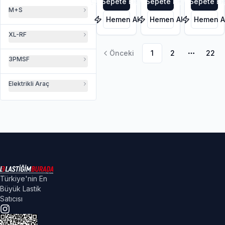
Sepete Ekle
Sepete Ekle
Sepete Ek
3PMSF
3PMSF
M+S
Hemen Al
Hemen Al
Hemen A
XL-RF
Önceki
1
2
22
Daha faz
3PMSF
Elektrikli Araç
Türkiye'nin En
Büyük Lastik
Satıcısı