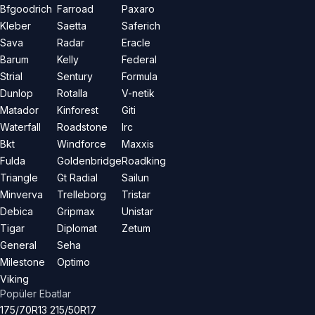
Bfgoodrich
Farroad
Paxaro
Kleber
Saetta
Saferich
Sava
Radar
Eracle
Barum
Kelly
Federal
Strial
Sentury
Formula
Dunlop
Rotalla
V-netik
Matador
Kinforest
Giti
Waterfall
Roadstone
Irc
Bkt
Windforce
Maxxis
Fulda
Goldenbridge
Roadking
Triangle
Gt Radial
Sailun
Minverva
Trelleborg
Tristar
Debica
Gripmax
Unistar
Tigar
Diplomat
Zetum
General
Seha
Milestone
Optimo
Viking
Popüler Ebatlar
175/70R13
215/50R17