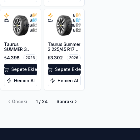
B
B
B
B
71
dB
71
dB
B
B
Taurus
Taurus Summer
SUMMER 3
3 225/45 R17
215/55R18 99V
94V
₺4.398
₺3.302
2026
2026
XL
Sepete Ekle
Sepete Ekle
Hemen Al
Hemen Al
Önceki
1
/
24
Sonraki