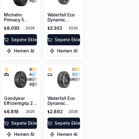
B
Michelin
Waterfall Eco
Primacy 5
Dynamic
225/55R18 98V
225/45R18 95W
₺8.093
₺3.302
2026
2026
XL
Sepete Ekle
Sepete Ekle
Hemen Al
Hemen Al
B
C
A
C
70
dB
70
dB
B
Goodyear
Waterfall Eco
Efficientgrip 2
Dynamic
SUV 225/55R18
225/45R17 94W
₺6.819
₺2.892
2025
2026
98V
XL
Sepete Ekle
Sepete Ekle
Hemen Al
Hemen Al