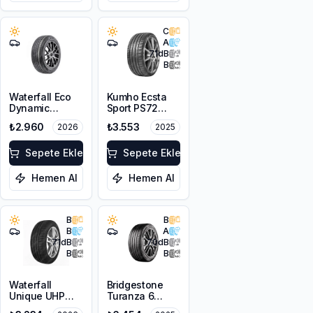
C
A
71
dB
B
Waterfall Eco
Kumho Ecsta
Dynamic
Sport PS72
215/45R17 91V
225/45ZR17
₺2.960
₺3.553
2026
2025
XL
91Y EV
Sepete Ekle
Sepete Ekle
Hemen Al
Hemen Al
B
B
B
A
71
dB
70
dB
B
B
Waterfall
Bridgestone
Unique UHP
Turanza 6
215/55R17 94W
225/55R17 101W