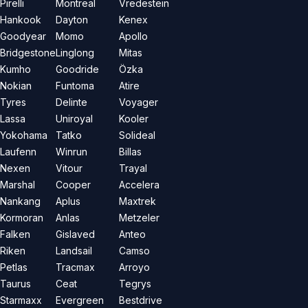
Pirelli
Montreal
Vredestein
Hankook
Dayton
Kenex
Goodyear
Momo
Apollo
Bridgestone
Linglong
Mitas
Kumho
Goodride
Özka
Nokian
Funtoma
Atire
Tyres
Delinte
Voyager
Lassa
Uniroyal
Kooler
Yokohama
Tatko
Solideal
Laufenn
Winrun
Billas
Nexen
Vitour
Trayal
Marshal
Cooper
Accelera
Nankang
Aplus
Maxtrek
Kormoran
Anlas
Metzeler
Falken
Gislaved
Anteo
Riken
Landsail
Camso
Petlas
Tracmax
Arroyo
Taurus
Ceat
Tegrys
Starmaxx
Evergreen
Bestdrive