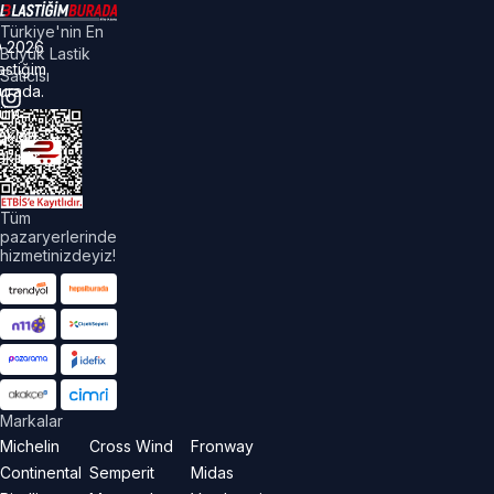
Türkiye'nin En
©
2026
Büyük Lastik
astiğim
Satıcısı
urada.
üm
akları
aklıdır.
Tüm
pazaryerlerinde
hizmetinizdeyiz!
Markalar
Michelin
Cross Wind
Fronway
Continental
Semperit
Midas