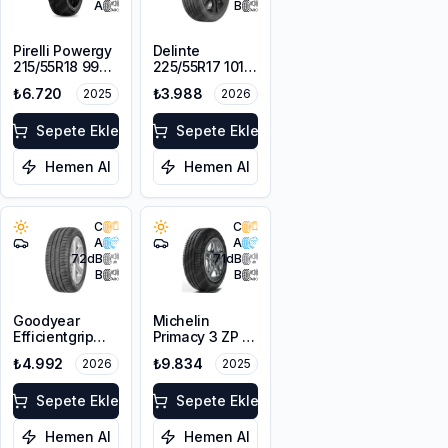
A
B
Pirelli Powergy
Delinte
215/55R18 99V
225/55R17 101W
XL
XL DST1
₺6.720
₺3.988
2025
2026
Sepete Ekle
Sepete Ekle
Hemen Al
Hemen Al
C
C
A
A
72
dB
71
dB
B
B
Goodyear
Michelin
Efficientgrip
Primacy 3 ZP *
Performance
225/55R17 97W
₺4.992
₺9.834
2026
2025
215/45R17 91W
GRNX
XL FP
Sepete Ekle
Sepete Ekle
Hemen Al
Hemen Al