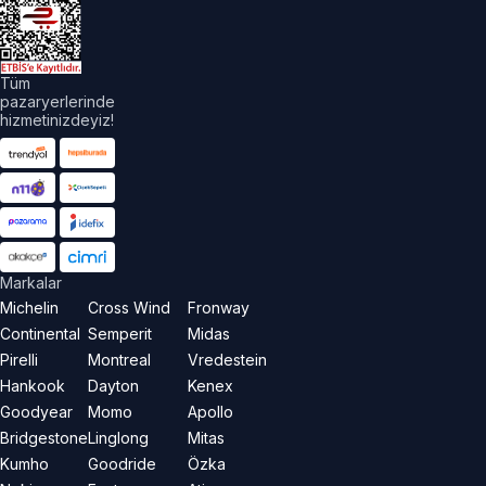
Tüm
pazaryerlerinde
hizmetinizdeyiz!
Markalar
Michelin
Cross Wind
Fronway
Continental
Semperit
Midas
Pirelli
Montreal
Vredestein
Hankook
Dayton
Kenex
Goodyear
Momo
Apollo
Bridgestone
Linglong
Mitas
Kumho
Goodride
Özka