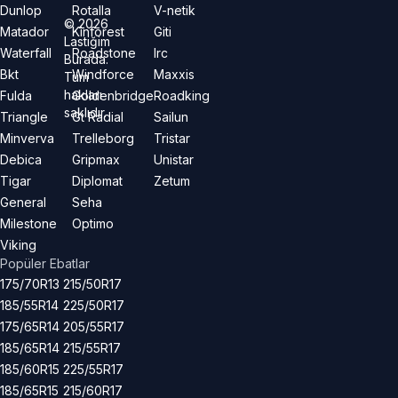
Dunlop
Rotalla
V-netik
©
2026
Matador
Kinforest
Giti
Lastiğim
Waterfall
Roadstone
Irc
Burada.
Bkt
Windforce
Maxxis
Tüm
hakları
Fulda
Goldenbridge
Roadking
saklıdır.
Triangle
Gt Radial
Sailun
Minverva
Trelleborg
Tristar
Debica
Gripmax
Unistar
Tigar
Diplomat
Zetum
General
Seha
Milestone
Optimo
Viking
Popüler Ebatlar
175/70R13
215/50R17
185/55R14
225/50R17
175/65R14
205/55R17
185/65R14
215/55R17
185/60R15
225/55R17
185/65R15
215/60R17