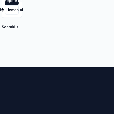
le
Sepete Ekle
l
Hemen Al
Sonraki
la sayfa