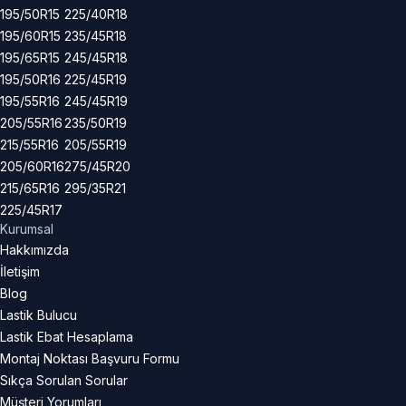
195/50R15
225/40R18
195/60R15
235/45R18
195/65R15
245/45R18
195/50R16
225/45R19
195/55R16
245/45R19
205/55R16
235/50R19
215/55R16
205/55R19
205/60R16
275/45R20
215/65R16
295/35R21
225/45R17
Kurumsal
Hakkımızda
İletişim
Blog
Lastik Bulucu
Lastik Ebat Hesaplama
Montaj Noktası Başvuru Formu
Sıkça Sorulan Sorular
Müşteri Yorumları