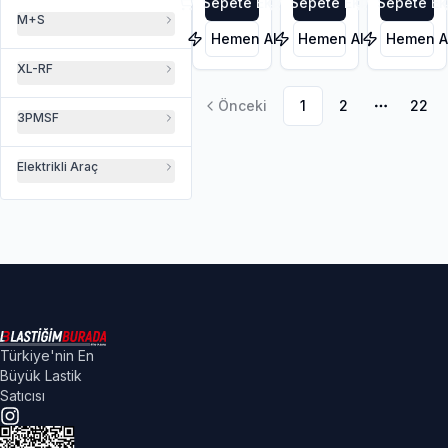
Sepete Ekle
Sepete Ekle
Sepete Ek
M+S
Hemen Al
Hemen Al
Hemen A
XL-RF
Önceki
1
2
22
Daha faz
3PMSF
Elektrikli Araç
Türkiye'nin En
Büyük Lastik
Satıcısı