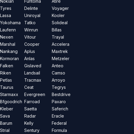
Nokian
Funtoma
Atire
Tyres
Delinte
Voyager
Lassa
Uniroyal
Kooler
Yokohama
Tatko
Solideal
Laufenn
Winrun
Billas
Nexen
Vitour
Trayal
Marshal
Cooper
Accelera
Nankang
Aplus
Maxtrek
Kormoran
Anlas
Metzeler
Falken
Gislaved
Anteo
Riken
Landsail
Camso
Petlas
Tracmax
Arroyo
Taurus
Ceat
Tegrys
Starmaxx
Evergreen
Bestdrive
Bfgoodrich
Farroad
Paxaro
Kleber
Saetta
Saferich
Sava
Radar
Eracle
Barum
Kelly
Federal
Strial
Sentury
Formula