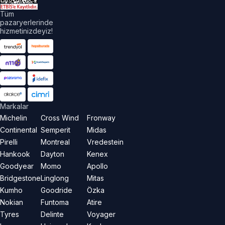
Tüm
pazaryerlerinde
hizmetinizdeyiz!
Markalar
Michelin
Cross Wind
Fronway
Continental
Semperit
Midas
Pirelli
Montreal
Vredestein
Hankook
Dayton
Kenex
Goodyear
Momo
Apollo
Bridgestone
Linglong
Mitas
Kumho
Goodride
Özka
Nokian
Funtoma
Atire
Tyres
Delinte
Voyager