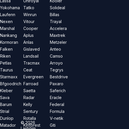
Lassa
Uniroyal
Kooler
Yokohama
Tatko
Solideal
Laufenn
Winrun
Billas
Nexen
Vitour
Trayal
Marshal
Cooper
Accelera
Nankang
Aplus
Maxtrek
Kormoran
Anlas
Metzeler
Falken
Gislaved
Anteo
Riken
Landsail
Camso
Petlas
Tracmax
Arroyo
Taurus
Ceat
Tegrys
Starmaxx
Evergreen
Bestdrive
Bfgoodrich
Farroad
Paxaro
Kleber
Saetta
Saferich
Sava
Radar
Eracle
Barum
Kelly
Federal
Strial
Sentury
Formula
Dunlop
Rotalla
V-netik
©
2026
Matador
Kinforest
Giti
Lastiğim