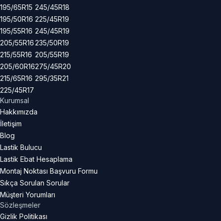
195/65R15
245/45R18
195/50R16
225/45R19
195/55R16
245/45R19
205/55R16
235/50R19
215/55R16
205/55R19
205/60R16
275/45R20
215/65R16
295/35R21
225/45R17
Kurumsal
Hakkımızda
İletişim
Blog
Lastik Bulucu
Lastik Ebat Hesaplama
Montaj Noktası Başvuru Formu
Sıkça Sorulan Sorular
Müşteri Yorumları
Sözleşmeler
Gizlik Politikası