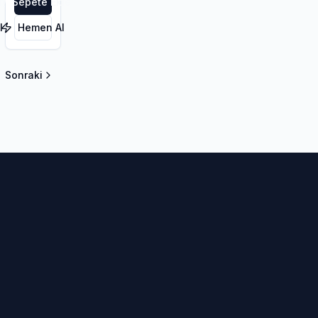
le
Sepete Ekle
l
Hemen Al
Sonraki
la sayfa