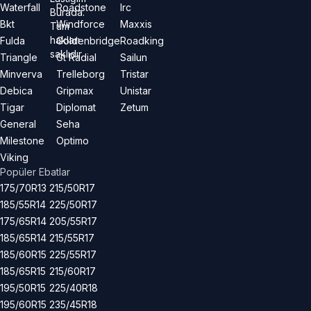
Waterfall
Roadstone
Irc
Burada.
Bkt
Windforce
Maxxis
Tüm
hakları
Fulda
Goldenbridge
Roadking
saklıdır.
Triangle
Gt Radial
Sailun
Minverva
Trelleborg
Tristar
Debica
Gripmax
Unistar
Tigar
Diplomat
Zetum
General
Seha
Milestone
Optimo
Viking
Popüler Ebatlar
175/70R13
215/50R17
185/55R14
225/50R17
175/65R14
205/55R17
185/65R14
215/55R17
185/60R15
225/55R17
185/65R15
215/60R17
195/50R15
225/40R18
195/60R15
235/45R18