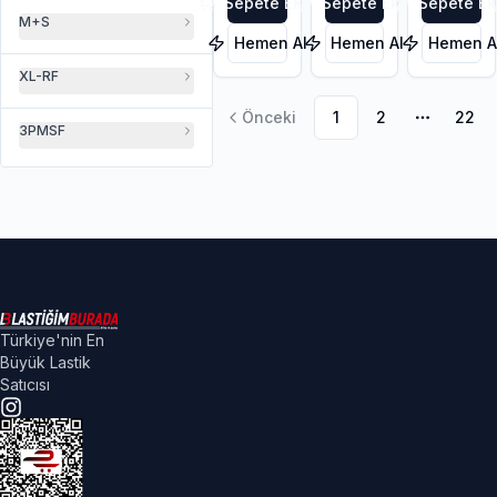
Sepete Ekle
Sepete Ekle
Sepete Ek
M+S
Hemen Al
Hemen Al
Hemen A
XL-RF
Önceki
1
2
22
Daha faz
3PMSF
Türkiye'nin En
Büyük Lastik
Satıcısı