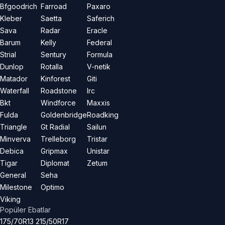
Bfgoodrich
Farroad
Paxaro
Kleber
Saetta
Saferich
Sava
Radar
Eracle
Barum
Kelly
Federal
Strial
Sentury
Formula
Dunlop
Rotalla
V-netik
Matador
Kinforest
Giti
Waterfall
Roadstone
Irc
Bkt
Windforce
Maxxis
Fulda
Goldenbridge
Roadking
Triangle
Gt Radial
Sailun
Minverva
Trelleborg
Tristar
Debica
Gripmax
Unistar
Tigar
Diplomat
Zetum
General
Seha
Milestone
Optimo
Viking
Popüler Ebatlar
175/70R13
215/50R17