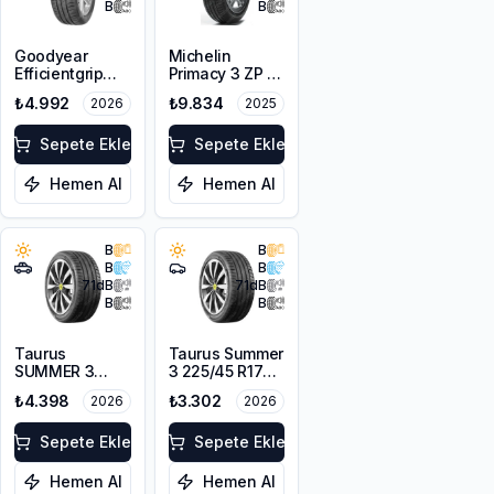
B
B
Goodyear
Michelin
Efficientgrip
Primacy 3 ZP *
Performance
225/55R17 97W
₺4.992
₺9.834
2026
2025
215/45R17 91W
GRNX
XL FP
Sepete Ekle
Sepete Ekle
Hemen Al
Hemen Al
B
B
B
B
71
dB
71
dB
B
B
Taurus
Taurus Summer
SUMMER 3
3 225/45 R17
215/55R18 99V
94V
₺4.398
₺3.302
2026
2026
XL
Sepete Ekle
Sepete Ekle
Hemen Al
Hemen Al