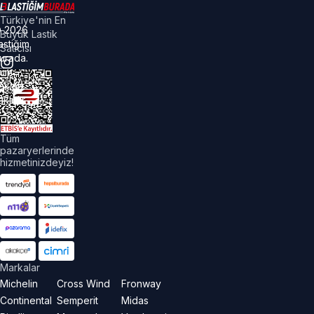
Türkiye'nin En
©
2026
Büyük Lastik
astiğim
Satıcısı
urada.
üm
akları
aklıdır.
Tüm
pazaryerlerinde
hizmetinizdeyiz!
Markalar
Michelin
Cross Wind
Fronway
Continental
Semperit
Midas