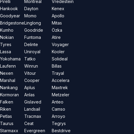
Pirelli
Montreal
Vredestein
Hankook
Dayton
Kenex
Goodyear
Momo
Apollo
Bridgestone
Linglong
Mitas
Kumho
Goodride
Özka
Nokian
Funtoma
Atire
Tyres
Delinte
Voyager
Lassa
Uniroyal
Kooler
Yokohama
Tatko
Solideal
Laufenn
Winrun
Billas
Nexen
Vitour
Trayal
Marshal
Cooper
Accelera
Nankang
Aplus
Maxtrek
Kormoran
Anlas
Metzeler
Falken
Gislaved
Anteo
Riken
Landsail
Camso
Petlas
Tracmax
Arroyo
Taurus
Ceat
Tegrys
Starmaxx
Evergreen
Bestdrive