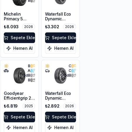
B
Michelin
Waterfall Eco
Primacy 5
Dynamic
225/55R18 98V
225/45R18 95W
₺8.093
₺3.302
2026
2026
XL
Sepete Ekle
Sepete Ekle
Hemen Al
Hemen Al
B
C
A
C
70
dB
70
dB
B
Goodyear
Waterfall Eco
Efficientgrip 2
Dynamic
SUV 225/55R18
225/45R17 94W
₺6.819
₺2.892
2025
2026
98V
XL
Sepete Ekle
Sepete Ekle
Hemen Al
Hemen Al