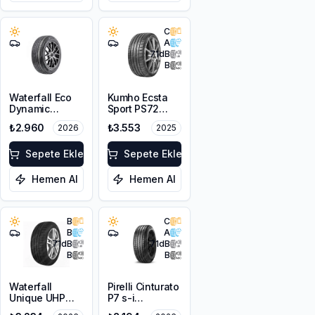
C
A
71
dB
B
Waterfall Eco
Kumho Ecsta
Dynamic
Sport PS72
215/45R17 91V
225/45ZR17
₺2.960
₺3.553
2026
2025
XL
91Y EV
Sepete Ekle
Sepete Ekle
Hemen Al
Hemen Al
B
C
B
A
71
dB
71
dB
B
B
Waterfall
Pirelli Cinturato
Unique UHP
P7 s-i
215/55R17 94W
225/45R18 95W