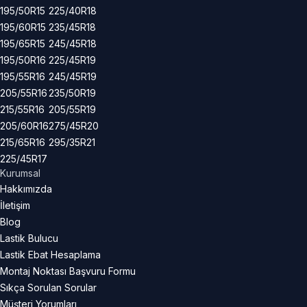
195/50R15
225/40R18
195/60R15
235/45R18
195/65R15
245/45R18
195/50R16
225/45R19
195/55R16
245/45R19
205/55R16
235/50R19
215/55R16
205/55R19
205/60R16
275/45R20
215/65R16
295/35R21
225/45R17
Kurumsal
Hakkımızda
İletişim
Blog
Lastik Bulucu
Lastik Ebat Hesaplama
Montaj Noktası Başvuru Formu
Sıkça Sorulan Sorular
Müşteri Yorumları