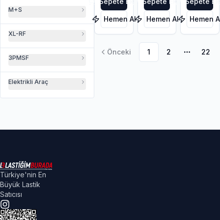
Sepete Ekle
Sepete Ekle
Sepete Ek
M+S
Hemen Al
Hemen Al
Hemen A
XL-RF
Önceki
1
2
22
Daha faz
3PMSF
Elektrikli Araç
Türkiye'nin En
Büyük Lastik
Satıcısı