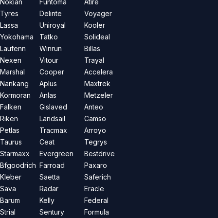
Nokian
Funtoma
Atire
Tyres
Delinte
Voyager
Lassa
Uniroyal
Kooler
Yokohama
Tatko
Solideal
Laufenn
Winrun
Billas
Nexen
Vitour
Trayal
Marshal
Cooper
Accelera
Nankang
Aplus
Maxtrek
Kormoran
Anlas
Metzeler
Falken
Gislaved
Anteo
Riken
Landsail
Camso
Petlas
Tracmax
Arroyo
Taurus
Ceat
Tegrys
Starmaxx
Evergreen
Bestdrive
Bfgoodrich
Farroad
Paxaro
Kleber
Saetta
Saferich
Sava
Radar
Eracle
Barum
Kelly
Federal
Strial
Sentury
Formula