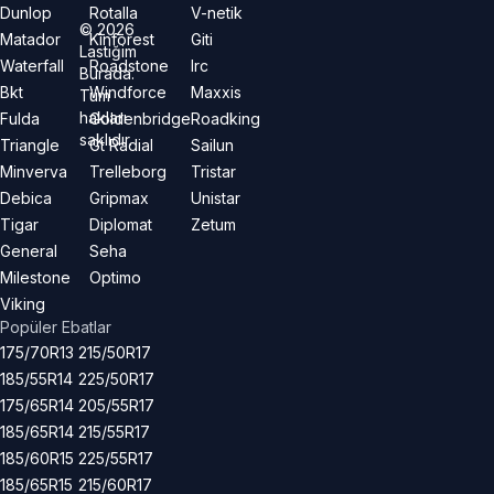
Dunlop
Rotalla
V-netik
©
2026
Matador
Kinforest
Giti
Lastiğim
Waterfall
Roadstone
Irc
Burada.
Bkt
Windforce
Maxxis
Tüm
hakları
Fulda
Goldenbridge
Roadking
saklıdır.
Triangle
Gt Radial
Sailun
Minverva
Trelleborg
Tristar
Debica
Gripmax
Unistar
Tigar
Diplomat
Zetum
General
Seha
Milestone
Optimo
Viking
Popüler Ebatlar
175/70R13
215/50R17
185/55R14
225/50R17
175/65R14
205/55R17
185/65R14
215/55R17
185/60R15
225/55R17
185/65R15
215/60R17