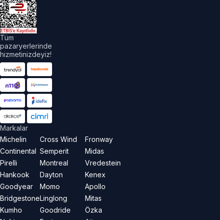
Tüm
pazaryerlerinde
hizmetinizdeyiz!
Markalar
Michelin
Cross Wind
Fronway
Continental
Semperit
Midas
Pirelli
Montreal
Vredestein
Hankook
Dayton
Kenex
Goodyear
Momo
Apollo
Bridgestone
Linglong
Mitas
Kumho
Goodride
Özka