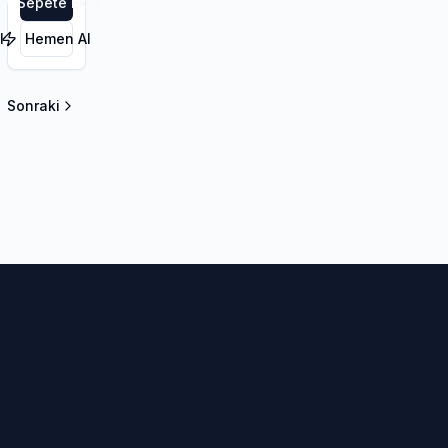
le
Sepete Ekle
l
Hemen Al
Sonraki
la sayfa