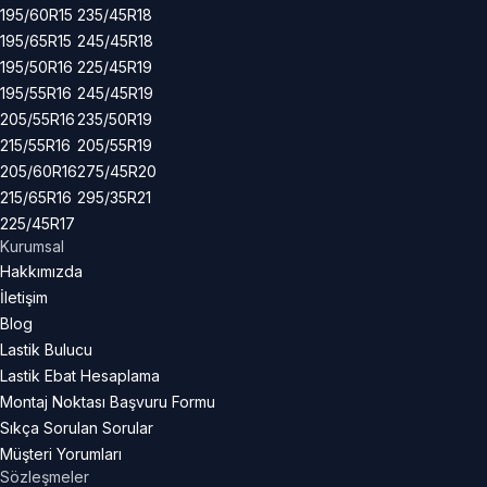
195/60R15
235/45R18
195/65R15
245/45R18
195/50R16
225/45R19
195/55R16
245/45R19
205/55R16
235/50R19
215/55R16
205/55R19
205/60R16
275/45R20
215/65R16
295/35R21
225/45R17
Kurumsal
Hakkımızda
İletişim
Blog
Lastik Bulucu
Lastik Ebat Hesaplama
Montaj Noktası Başvuru Formu
Sıkça Sorulan Sorular
Müşteri Yorumları
Sözleşmeler