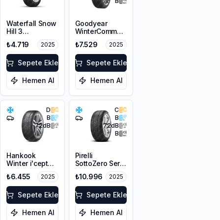
B
Waterfall Snow
Goodyear
Hill 3
WinterCommand
245/45R18
245/45R18
₺4.719
₺7.529
2025
2025
100V XL
100V XL M+S
3PMSF FP
Sepete Ekle
Sepete Ekle
Hemen Al
Hemen Al
D
C
B
B
72
dB
72
dB
B
Hankook
Pirelli
Winter i'cept
SottoZero Serie
evo3 W330
3 RFT * MO
₺6.455
₺10.996
2025
2025
245/45R18
245/45R18
100V XL M+S
100V XL
3PMSF
Sepete Ekle
Sepete Ekle
Hemen Al
Hemen Al