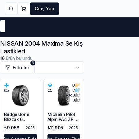
Giriş Yap
Markalar
Yaz Lastikleri
Kış Lastikleri
4 Mevsi
NISSAN 2004 Maxima Se Kış
Lastikleri
16
ürün bulundu
6
Filtreler
D
C
70
dB
B
Bridgestone
Michelin Pilot
Blizzak 6
Alpin PA4 ZP *
245/45R18
MOE 245/45R18
₺9.058
₺11.905
2025
2025
100V XL M+S
100V XL GRNX
3PMSF Enliten