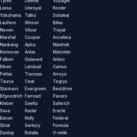
Tyres
Delinte
Voyager
Lassa
Uniroyal
Kooler
Yokohama
Tatko
Solideal
Laufenn
Winrun
Billas
Nexen
Vitour
Trayal
Marshal
Cooper
Accelera
Nankang
Aplus
Maxtrek
Kormoran
Anlas
Metzeler
Falken
Gislaved
Anteo
Riken
Landsail
Camso
Petlas
Tracmax
Arroyo
Taurus
Ceat
Tegrys
Starmaxx
Evergreen
Bestdrive
Bfgoodrich
Farroad
Paxaro
Kleber
Saetta
Saferich
Sava
Radar
Eracle
Barum
Kelly
Federal
Strial
Sentury
Formula
Dunlop
Rotalla
V-netik