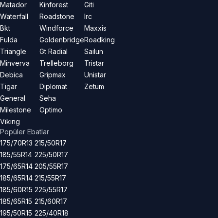
Matador
Kinforest
Giti
Waterfall
Roadstone
Irc
Bkt
Windforce
Maxxis
Fulda
Goldenbridge
Roadking
Triangle
Gt Radial
Sailun
Minverva
Trelleborg
Tristar
Debica
Gripmax
Unistar
Tigar
Diplomat
Zetum
General
Seha
Milestone
Optimo
Viking
Popüler Ebatlar
175/70R13
215/50R17
185/55R14
225/50R17
175/65R14
205/55R17
185/65R14
215/55R17
185/60R15
225/55R17
185/65R15
215/60R17
195/50R15
225/40R18