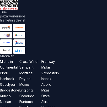
Tüm
pazaryerlerinde
hizmetinizdeyiz!
Markalar
Michelin
Cross Wind
Fronway
Continental
Semperit
Midas
Pirelli
Montreal
Vredestein
Hankook
Dayton
Kenex
Goodyear
Momo
Apollo
Bridgestone
Linglong
Mitas
Kumho
Goodride
Özka
Nokian
Funtoma
Atire