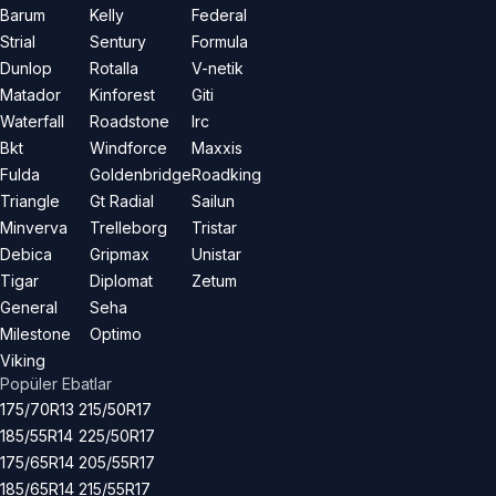
Barum
Kelly
Federal
Strial
Sentury
Formula
Dunlop
Rotalla
V-netik
Matador
Kinforest
Giti
Waterfall
Roadstone
Irc
Bkt
Windforce
Maxxis
Fulda
Goldenbridge
Roadking
Triangle
Gt Radial
Sailun
Minverva
Trelleborg
Tristar
Debica
Gripmax
Unistar
Tigar
Diplomat
Zetum
General
Seha
Milestone
Optimo
Viking
Popüler Ebatlar
175/70R13
215/50R17
185/55R14
225/50R17
175/65R14
205/55R17
185/65R14
215/55R17