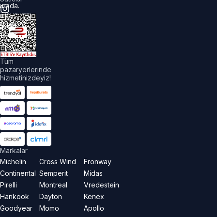
urada.
üm
akları
aklıdır.
Tüm
pazaryerlerinde
hizmetinizdeyiz!
Markalar
Michelin
Cross Wind
Fronway
Continental
Semperit
Midas
Pirelli
Montreal
Vredestein
Hankook
Dayton
Kenex
Goodyear
Momo
Apollo