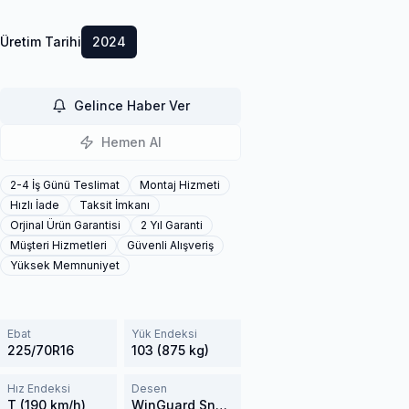
Üretim Tarihi
2024
Gelince Haber Ver
Hemen Al
2-4 İş Günü Teslimat
Montaj Hizmeti
Hızlı İade
Taksit İmkanı
Orjinal Ürün Garantisi
2 Yıl Garanti
Müşteri Hizmetleri
Güvenli Alışveriş
Yüksek Memnuniyet
Ebat
Yük Endeksi
225/70R16
103 (875 kg)
Hız Endeksi
Desen
T (190 km/h)
WinGuard Snow'G WH2