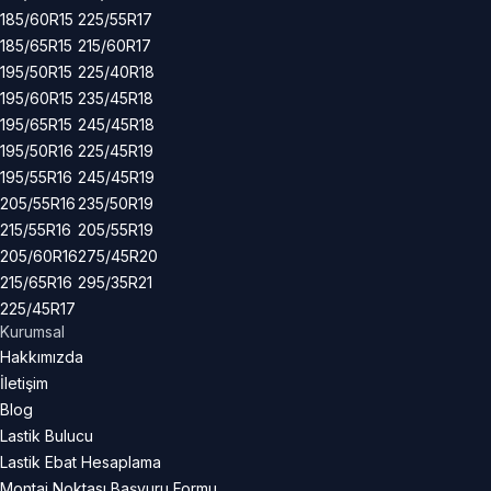
185/60R15
225/55R17
185/65R15
215/60R17
195/50R15
225/40R18
195/60R15
235/45R18
195/65R15
245/45R18
195/50R16
225/45R19
195/55R16
245/45R19
205/55R16
235/50R19
215/55R16
205/55R19
205/60R16
275/45R20
215/65R16
295/35R21
225/45R17
Kurumsal
Hakkımızda
İletişim
Blog
Lastik Bulucu
Lastik Ebat Hesaplama
Montaj Noktası Başvuru Formu