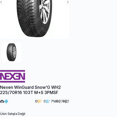
Previous Slide
Next Slide
Nexen WinGuard Snow'G WH2
225/70R16 103T M+S 3PMSF
D
C
71
dB
B
Ürün Satışta Değil