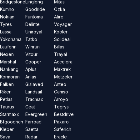
Bridgestone
Linglong
Mitas
Kumho
Goodride
Özka
Nokian
Funtoma
Atire
Tyres
Delinte
Voyager
Lassa
Uniroyal
Kooler
Yokohama
Tatko
Solideal
Laufenn
Winrun
Billas
Nexen
Vitour
Trayal
Marshal
Cooper
Accelera
Nankang
Aplus
Maxtrek
Kormoran
Anlas
Metzeler
Falken
Gislaved
Anteo
Riken
Landsail
Camso
Petlas
Tracmax
Arroyo
Taurus
Ceat
Tegrys
Starmaxx
Evergreen
Bestdrive
Bfgoodrich
Farroad
Paxaro
Kleber
Saetta
Saferich
Sava
Radar
Eracle