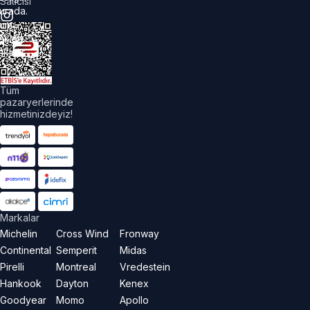
Satıcısı
urada.
üm
akları
aklıdır.
Tüm
pazaryerlerinde
hizmetinizdeyiz!
Markalar
Michelin
Cross Wind
Fronway
Continental
Semperit
Midas
Pirelli
Montreal
Vredestein
Hankook
Dayton
Kenex
Goodyear
Momo
Apollo