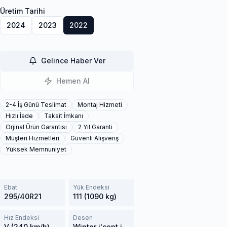
Üretim Tarihi
2024
2023
2022
Gelince Haber Ver
Hemen Al
2-4 İş Günü Teslimat
Montaj Hizmeti
Hızlı İade
Taksit İmkanı
Orjinal Ürün Garantisi
2 Yıl Garanti
Müşteri Hizmetleri
Güvenli Alışveriş
Yüksek Memnuniyet
Ebat
Yük Endeksi
295/40R21
111 (1090 kg)
Hız Endeksi
Desen
V (240 km/h)
Winter i'cept iON IW01A