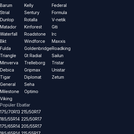
Barum
Kelly
Federal
Strial
Sentury
Formula
Dunlop
Rotalla
V-netik
Matador
Kinforest
Giti
Waterfall
Roadstone
Irc
Bkt
Windforce
Maxxis
Fulda
Goldenbridge
Roadking
Triangle
Gt Radial
Sailun
Minverva
Trelleborg
Tristar
Debica
Gripmax
Unistar
Tigar
Diplomat
Zetum
General
Seha
Milestone
Optimo
Viking
Popüler Ebatlar
175/70R13
215/50R17
185/55R14
225/50R17
175/65R14
205/55R17
185/65R14
215/55R17