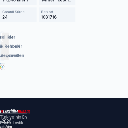
Garanti Süresi
Barkod
24
1031716
etaylar
zellikler
lendirmeler
ik Rehberi
 Seçenekleri
aj Hizmeti
Türkiye'nin En
©
2026
Büyük Lastik
astiğim