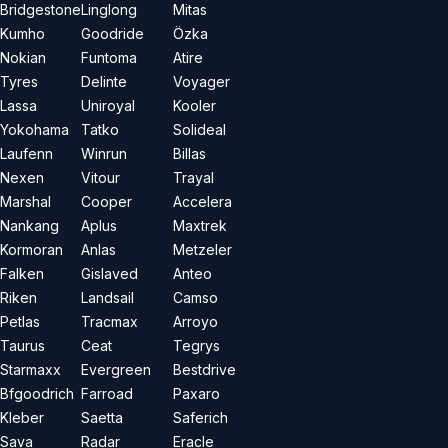
Bridgestone
Linglong
Mitas
Kumho
Goodride
Özka
Nokian
Funtoma
Atire
Tyres
Delinte
Voyager
Lassa
Uniroyal
Kooler
Yokohama
Tatko
Solideal
Laufenn
Winrun
Billas
Nexen
Vitour
Trayal
Marshal
Cooper
Accelera
Nankang
Aplus
Maxtrek
Kormoran
Anlas
Metzeler
Falken
Gislaved
Anteo
Riken
Landsail
Camso
Petlas
Tracmax
Arroyo
Taurus
Ceat
Tegrys
Starmaxx
Evergreen
Bestdrive
Bfgoodrich
Farroad
Paxaro
Kleber
Saetta
Saferich
Sava
Radar
Eracle