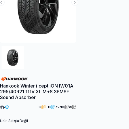
Previous Slide
Next Slide
Hankook Winter i'cept iON IW01A
295/40R21 111V XL M+S 3PMSF
Sound Absorber
C
B
72
dB
A
Ürün Satışta Değil