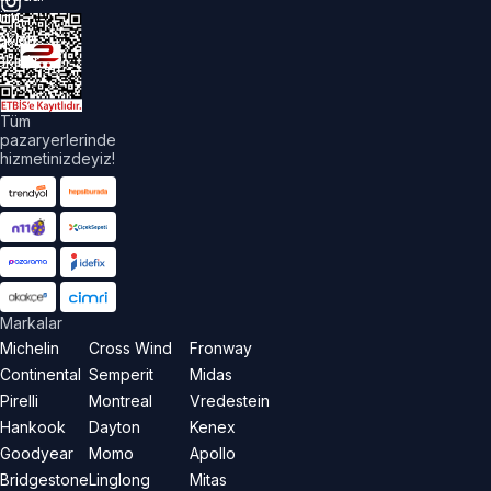
üm
akları
aklıdır.
Tüm
pazaryerlerinde
hizmetinizdeyiz!
Markalar
Michelin
Cross Wind
Fronway
Continental
Semperit
Midas
Pirelli
Montreal
Vredestein
Hankook
Dayton
Kenex
Goodyear
Momo
Apollo
Bridgestone
Linglong
Mitas