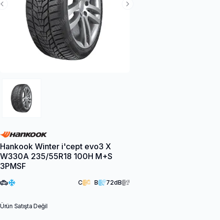
Previous Slide
Next Slide
Hankook Winter i'cept evo3 X
W330A 235/55R18 100H M+S
3PMSF
C
B
72
dB
Ürün Satışta Değil