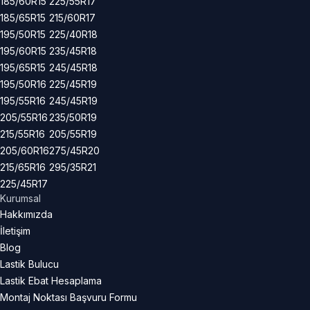
185/60R15
225/55R17
185/65R15
215/60R17
195/50R15
225/40R18
195/60R15
235/45R18
195/65R15
245/45R18
195/50R16
225/45R19
195/55R16
245/45R19
205/55R16
235/50R19
215/55R16
205/55R19
205/60R16
275/45R20
215/65R16
295/35R21
225/45R17
Kurumsal
Hakkımızda
İletişim
Blog
Lastik Bulucu
Lastik Ebat Hesaplama
Montaj Noktası Başvuru Formu