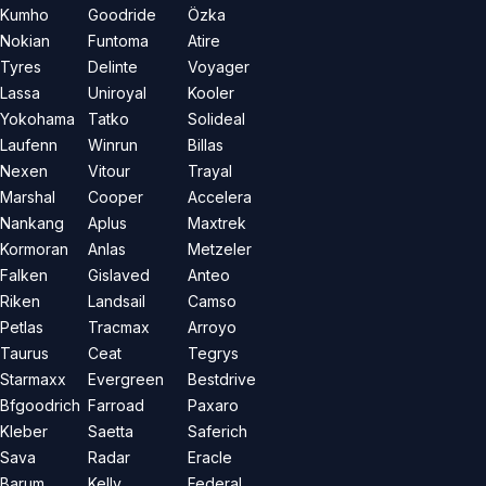
Kumho
Goodride
Özka
Nokian
Funtoma
Atire
Tyres
Delinte
Voyager
Lassa
Uniroyal
Kooler
Yokohama
Tatko
Solideal
Laufenn
Winrun
Billas
Nexen
Vitour
Trayal
Marshal
Cooper
Accelera
Nankang
Aplus
Maxtrek
Kormoran
Anlas
Metzeler
Falken
Gislaved
Anteo
Riken
Landsail
Camso
Petlas
Tracmax
Arroyo
Taurus
Ceat
Tegrys
Starmaxx
Evergreen
Bestdrive
Bfgoodrich
Farroad
Paxaro
Kleber
Saetta
Saferich
Sava
Radar
Eracle
Barum
Kelly
Federal