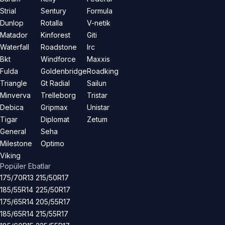
Strial
Sentury
Formula
Dunlop
Rotalla
V-netik
Matador
Kinforest
Giti
Waterfall
Roadstone
Irc
Bkt
Windforce
Maxxis
Fulda
Goldenbridge
Roadking
Triangle
Gt Radial
Sailun
Minverva
Trelleborg
Tristar
Debica
Gripmax
Unistar
Tigar
Diplomat
Zetum
General
Seha
Milestone
Optimo
Viking
Popüler Ebatlar
175/70R13
215/50R17
185/55R14
225/50R17
175/65R14
205/55R17
185/65R14
215/55R17