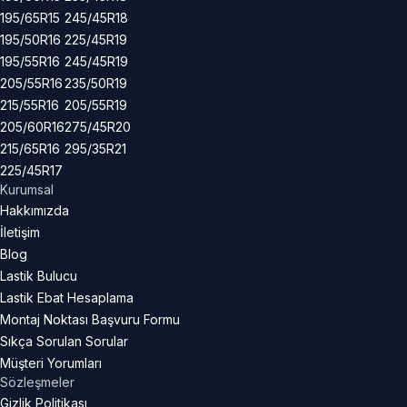
195/65R15
245/45R18
195/50R16
225/45R19
195/55R16
245/45R19
205/55R16
235/50R19
215/55R16
205/55R19
205/60R16
275/45R20
215/65R16
295/35R21
225/45R17
Kurumsal
Hakkımızda
İletişim
Blog
Lastik Bulucu
Lastik Ebat Hesaplama
Montaj Noktası Başvuru Formu
Sıkça Sorulan Sorular
Müşteri Yorumları
Sözleşmeler
Gizlik Politikası