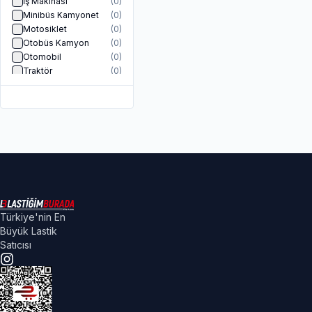
İş Makinası
(
0
)
Minibüs Kamyonet
(
0
)
Motosiklet
(
0
)
Otobüs Kamyon
(
0
)
Otomobil
(
0
)
Traktör
(
0
)
Türkiye'nin En
Büyük Lastik
Satıcısı