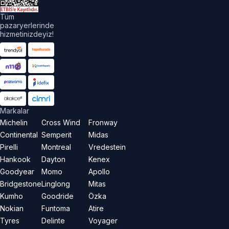
Tüm
pazaryerlerinde
hizmetinizdeyiz!
Markalar
Michelin
Cross Wind
Fronway
Continental
Semperit
Midas
Pirelli
Montreal
Vredestein
Hankook
Dayton
Kenex
Goodyear
Momo
Apollo
Bridgestone
Linglong
Mitas
Kumho
Goodride
Özka
Nokian
Funtoma
Atire
Tyres
Delinte
Voyager