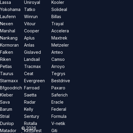
Lassa
Uniroyal
Kooler
Yokohama
Tatko
Solideal
Laufenn
Winrun
Billas
Nexen
Vitour
Trayal
Marshal
Cooper
Accelera
Nankang
Aplus
Maxtrek
Kormoran
Anlas
Metzeler
Falken
Gislaved
Anteo
Riken
Landsail
Camso
Petlas
Tracmax
Arroyo
Taurus
Ceat
Tegrys
Starmaxx
Evergreen
Bestdrive
Bfgoodrich
Farroad
Paxaro
Kleber
Saetta
Saferich
Sava
Radar
Eracle
Barum
Kelly
Federal
Strial
Sentury
Formula
Dunlop
Rotalla
V-netik
©
2026
Matador
Kinforest
Giti