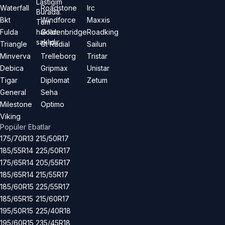
Lastiğim
Waterfall
Roadstone
Irc
Burada.
Bkt
Windforce
Maxxis
Tüm
hakları
Fulda
Goldenbridge
Roadking
saklıdır.
Triangle
Gt Radial
Sailun
Minverva
Trelleborg
Tristar
Debica
Gripmax
Unistar
Tigar
Diplomat
Zetum
General
Seha
Milestone
Optimo
Viking
Popüler Ebatlar
175/70R13
215/50R17
185/55R14
225/50R17
175/65R14
205/55R17
185/65R14
215/55R17
185/60R15
225/55R17
185/65R15
215/60R17
195/50R15
225/40R18
195/60R15
235/45R18