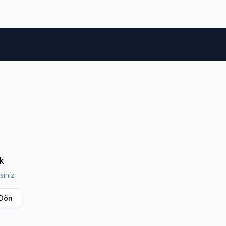
m Lastikleri
Otomobil Lastikleri
4x4 & Suv Lastikleri
k
siniz
 Dön