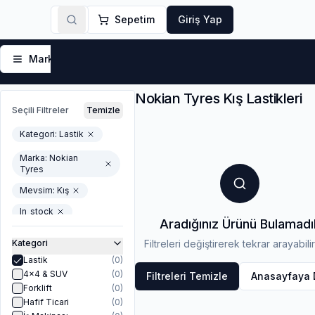
Sepetim
Giriş Yap
Markalar
Yaz Lastikleri
Kış Lastikleri
4 Mevsi
Nokian Tyres Kış Lastikleri
Seçili Filtreler
Temizle
Kategori:
Lastik
Marka:
Nokian
Tyres
Mevsim
:
Kış
In_stock
Aradığınız Ürünü Bulamadı
Kategori
Filtreleri değiştirerek tekrar arayabilir
Lastik
(
0
)
4x4 & SUV
(
0
)
Filtreleri Temizle
Anasayfaya
Forklift
(
0
)
Hafif Ticari
(
0
)