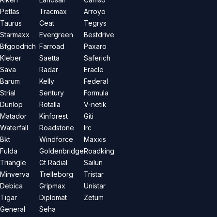
Petlas
Tracmax
Arroyo
Taurus
Ceat
Tegrys
Starmaxx
Evergreen
Bestdrive
Bfgoodrich
Farroad
Paxaro
Kleber
Saetta
Saferich
Sava
Radar
Eracle
Barum
Kelly
Federal
Strial
Sentury
Formula
Dunlop
Rotalla
V-netik
Matador
Kinforest
Giti
Waterfall
Roadstone
Irc
Bkt
Windforce
Maxxis
Fulda
Goldenbridge
Roadking
Triangle
Gt Radial
Sailun
Minverva
Trelleborg
Tristar
Debica
Gripmax
Unistar
Tigar
Diplomat
Zetum
General
Seha