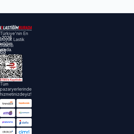
Türkiye'nin En
©
2026
Büyük Lastik
astiğim
Satıcısı
urada.
üm
akları
aklıdır.
Tüm
pazaryerlerinde
hizmetinizdeyiz!