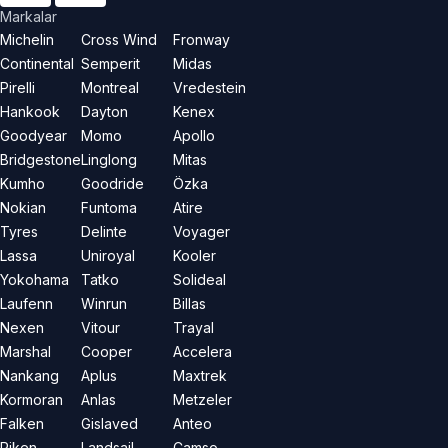
Markalar
Michelin
Cross Wind
Fronway
Continental
Semperit
Midas
Pirelli
Montreal
Vredestein
Hankook
Dayton
Kenex
Goodyear
Momo
Apollo
Bridgestone
Linglong
Mitas
Kumho
Goodride
Özka
Nokian
Funtoma
Atire
Tyres
Delinte
Voyager
Lassa
Uniroyal
Kooler
Yokohama
Tatko
Solideal
Laufenn
Winrun
Billas
Nexen
Vitour
Trayal
Marshal
Cooper
Accelera
Nankang
Aplus
Maxtrek
Kormoran
Anlas
Metzeler
Falken
Gislaved
Anteo
Riken
Landsail
Camso