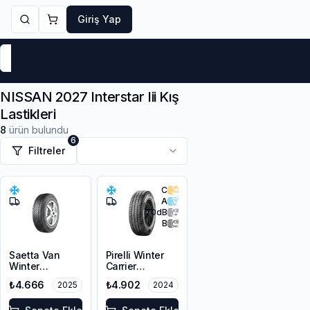
Giriş Yap
Markalar
Yaz Lastikleri
Kış Lastikleri
4 Mevsi
NISSAN 2027 Interstar Iii Kış
Lastikleri
8
ürün bulundu
6
Filtreler
C
A
70
dB
B
Saetta Van
Pirelli Winter
Winter
Carrier
205/75R16C
205/75R16C
₺4.666
₺4.902
2025
2024
110/108R
110/108R M+S
3PMSF