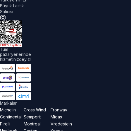
Büyük Lastik
Satıcısı
Tüm
pazaryerlerinde
hizmetinizdeyiz!
Markalar
Michelin
Cross Wind
Fronway
Continental
Semperit
Midas
Pirelli
Montreal
Vredestein
Hankook
Dayton
Kenex