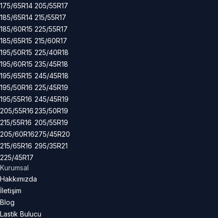
175/65R14
205/55R17
185/65R14
215/55R17
185/60R15
225/55R17
185/65R15
215/60R17
195/50R15
225/40R18
195/60R15
235/45R18
195/65R15
245/45R18
195/50R16
225/45R19
195/55R16
245/45R19
205/55R16
235/50R19
215/55R16
205/55R19
205/60R16
275/45R20
215/65R16
295/35R21
225/45R17
Kurumsal
Hakkımızda
İletişim
Blog
Lastik Bulucu