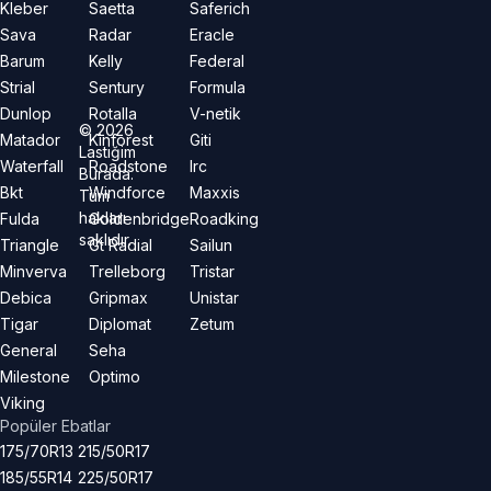
Kleber
Saetta
Saferich
Sava
Radar
Eracle
Barum
Kelly
Federal
Strial
Sentury
Formula
Dunlop
Rotalla
V-netik
©
2026
Matador
Kinforest
Giti
Lastiğim
Waterfall
Roadstone
Irc
Burada.
Bkt
Windforce
Maxxis
Tüm
hakları
Fulda
Goldenbridge
Roadking
saklıdır.
Triangle
Gt Radial
Sailun
Minverva
Trelleborg
Tristar
Debica
Gripmax
Unistar
Tigar
Diplomat
Zetum
General
Seha
Milestone
Optimo
Viking
Popüler Ebatlar
175/70R13
215/50R17
185/55R14
225/50R17