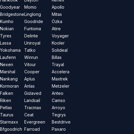
Goodyear
Momo
Apollo
Bridgestone
Linglong
Mitas
Kumho
Goodride
Özka
Nokian
Funtoma
Atire
Tyres
Delinte
Voyager
Lassa
Uniroyal
Kooler
Yokohama
Tatko
Solideal
Laufenn
Winrun
Billas
Nexen
Vitour
Trayal
Marshal
Cooper
Accelera
Nankang
Aplus
Maxtrek
Kormoran
Anlas
Metzeler
Falken
Gislaved
Anteo
Riken
Landsail
Camso
Petlas
Tracmax
Arroyo
Taurus
Ceat
Tegrys
Starmaxx
Evergreen
Bestdrive
Bfgoodrich
Farroad
Paxaro