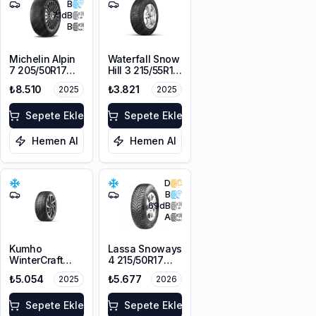
B
71
dB
B
Michelin Alpin
Waterfall Snow
7 205/50R17
Hill 3 215/55R16
93V XL M+S
97V XL
₺8.510
₺3.821
2025
2025
3PMSF
Sepete Ekle
Sepete Ekle
Hemen Al
Hemen Al
D
B
69
dB
A
Kumho
Lassa Snoways
WinterCraft
4 215/50R17
WI32 215/55R16
95V XL M+S
₺5.054
₺5.677
2025
2026
97T XL M+S
3PMSF
3PMSF
Sepete Ekle
Sepete Ekle