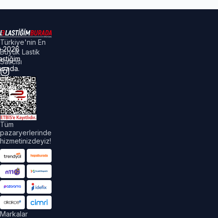
Türkiye'nin En
©
2026
Büyük Lastik
astiğim
Satıcısı
urada.
üm
akları
aklıdır.
Tüm
pazaryerlerinde
hizmetinizdeyiz!
Markalar