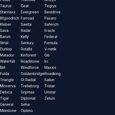
Taurus
Ceat
Tegrys
Starmaxx
Evergreen
Bestdrive
Bfgoodrich
Farroad
Paxaro
Kleber
Saetta
Saferich
Sava
Radar
Eracle
Barum
Kelly
Federal
Strial
Sentury
Formula
Dunlop
Rotalla
V-netik
Matador
Kinforest
Giti
Waterfall
Roadstone
Irc
Bkt
Windforce
Maxxis
Fulda
Goldenbridge
Roadking
Triangle
Gt Radial
Sailun
Minverva
Trelleborg
Tristar
Debica
Gripmax
Unistar
Tigar
Diplomat
Zetum
General
Seha
Milestone
Optimo