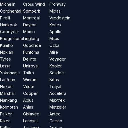
Michelin
Cross Wind
Fronway
Continental
Semperit
Midas
Pirelli
Montreal
Vredestein
Hankook
Dayton
Kenex
Goodyear
Momo
Apollo
Bridgestone
Linglong
Mitas
Kumho
Goodride
Özka
Nokian
Funtoma
Atire
Tyres
Delinte
Voyager
Lassa
Uniroyal
Kooler
Yokohama
Tatko
Solideal
Laufenn
Winrun
Billas
Nexen
Vitour
Trayal
Marshal
Cooper
Accelera
Nankang
Aplus
Maxtrek
Kormoran
Anlas
Metzeler
Falken
Gislaved
Anteo
Riken
Landsail
Camso
Petlas
Tracmax
Arroyo