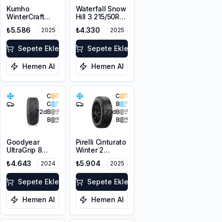
Kumho
Waterfall Snow
WinterCraft
Hill 3 215/50R17
WI32 215/50R17
91V
₺5.586
₺4.330
2025
2025
95T XL M+S
3PMSF Çivi
Delikli
Sepete Ekle
Sepete Ekle
Hemen Al
Hemen Al
C
C
C
B
72
dB
71
dB
B
B
Goodyear
Pirelli Cinturato
UltraGrip 8
Winter 2
Performance
205/55R17 95H
₺4.643
₺5.904
2024
2025
215/50R17 95V
XL M+S 3PMSF
XL M+S FP
Sepete Ekle
Sepete Ekle
Hemen Al
Hemen Al