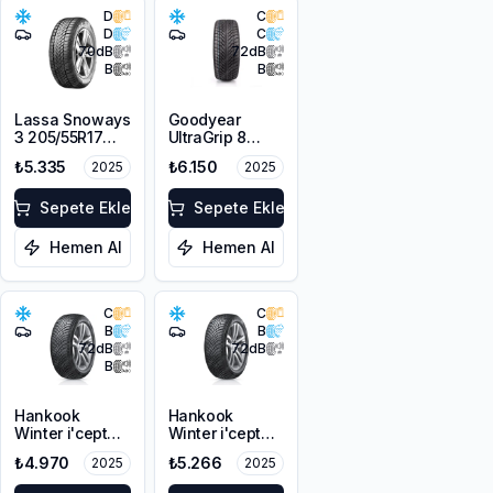
D
C
D
C
70
dB
72
dB
B
B
Lassa Snoways
Goodyear
3 205/55R17
UltraGrip 8
95V XL M+S
Performance
₺5.335
₺6.150
2025
2025
3PMSF
215/50R17 95V
XL M+S FP
Sepete Ekle
Sepete Ekle
Hemen Al
Hemen Al
C
C
B
B
72
dB
72
dB
B
Hankook
Hankook
Winter i'cept
Winter i'cept
RS3 W462
RS3 W462
₺4.970
₺5.266
2025
2025
215/55R16 97H
215/50R17 95V
XL M+S 3PMSF
XL M+S 3PMSF