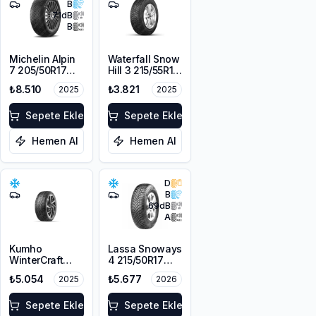
B
71
dB
B
Michelin Alpin
Waterfall Snow
7 205/50R17
Hill 3 215/55R16
93V XL M+S
97V XL
₺8.510
₺3.821
2025
2025
3PMSF
Sepete Ekle
Sepete Ekle
Hemen Al
Hemen Al
D
B
69
dB
A
Kumho
Lassa Snoways
WinterCraft
4 215/50R17
WI32 215/55R16
95V XL M+S
₺5.054
₺5.677
2025
2026
97T XL M+S
3PMSF
3PMSF
Sepete Ekle
Sepete Ekle