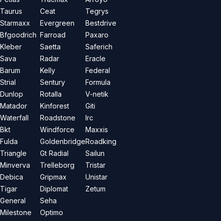
Taurus
Ceat
Tegrys
Starmaxx
Evergreen
Bestdrive
Bfgoodrich
Farroad
Paxaro
Kleber
Saetta
Saferich
Sava
Radar
Eracle
Barum
Kelly
Federal
Strial
Sentury
Formula
Dunlop
Rotalla
V-netik
Matador
Kinforest
Giti
Waterfall
Roadstone
Irc
Bkt
Windforce
Maxxis
Fulda
Goldenbridge
Roadking
Triangle
Gt Radial
Sailun
Minverva
Trelleborg
Tristar
Debica
Gripmax
Unistar
Tigar
Diplomat
Zetum
General
Seha
Milestone
Optimo