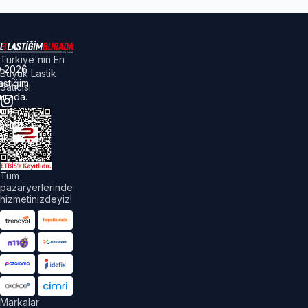
Türkiye'nin En
©
2026
Büyük Lastik
astiğim
Satıcısı
urada.
üm
akları
aklıdır.
Tüm
pazaryerlerinde
hizmetinizdeyiz!
Markalar