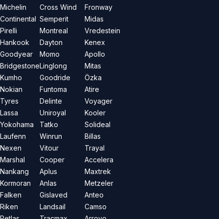
Michelin
Cross Wind
Fronway
Continental
Semperit
Midas
Pirelli
Montreal
Vredestein
Hankook
Dayton
Kenex
Goodyear
Momo
Apollo
Bridgestone
Linglong
Mitas
Kumho
Goodride
Özka
Nokian
Funtoma
Atire
Tyres
Delinte
Voyager
Lassa
Uniroyal
Kooler
Yokohama
Tatko
Solideal
Laufenn
Winrun
Billas
Nexen
Vitour
Trayal
Marshal
Cooper
Accelera
Nankang
Aplus
Maxtrek
Kormoran
Anlas
Metzeler
Falken
Gislaved
Anteo
Riken
Landsail
Camso
Petlas
Tracmax
Arroyo