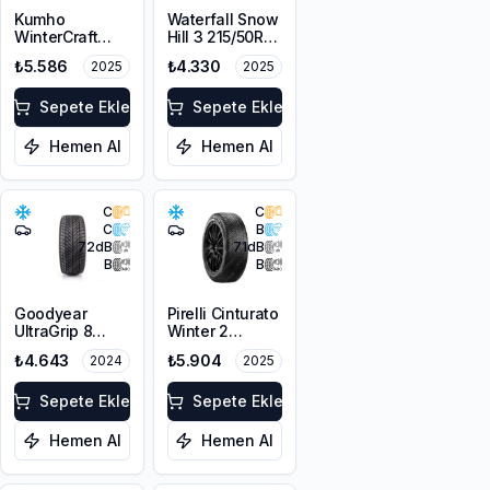
Kumho
Waterfall Snow
WinterCraft
Hill 3 215/50R17
WI32 215/50R17
91V
₺5.586
₺4.330
2025
2025
95T XL M+S
3PMSF Çivi
Delikli
Sepete Ekle
Sepete Ekle
Hemen Al
Hemen Al
C
C
C
B
72
dB
71
dB
B
B
Goodyear
Pirelli Cinturato
UltraGrip 8
Winter 2
Performance
205/55R17 95H
₺4.643
₺5.904
2024
2025
215/50R17 95V
XL M+S 3PMSF
XL M+S FP
Sepete Ekle
Sepete Ekle
Hemen Al
Hemen Al