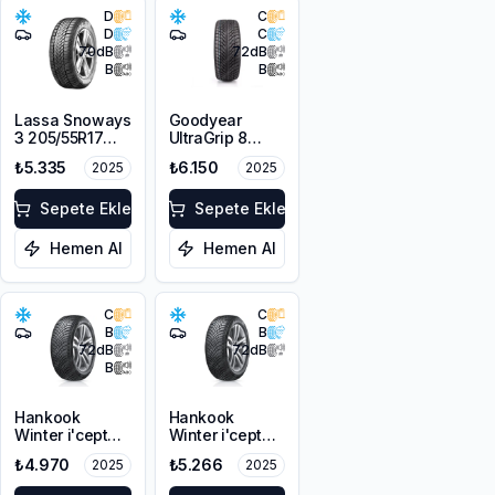
D
C
D
C
70
dB
72
dB
B
B
Lassa Snoways
Goodyear
3 205/55R17
UltraGrip 8
95V XL M+S
Performance
₺5.335
₺6.150
2025
2025
3PMSF
215/50R17 95V
XL M+S FP
Sepete Ekle
Sepete Ekle
Hemen Al
Hemen Al
C
C
B
B
72
dB
72
dB
B
Hankook
Hankook
Winter i'cept
Winter i'cept
RS3 W462
RS3 W462
₺4.970
₺5.266
2025
2025
215/55R16 97H
215/50R17 95V
XL M+S 3PMSF
XL M+S 3PMSF