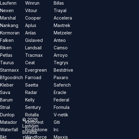
Laufenn
Winrun
Billas
Nexen
Vitour
Trayal
Marshal
Cooper
Accelera
Nankang
Aplus
Maxtrek
Kormoran
Anlas
Metzeler
Falken
Gislaved
Anteo
Riken
Landsail
Camso
Petlas
Tracmax
Arroyo
Taurus
Ceat
Tegrys
Starmaxx
Evergreen
Bestdrive
Bfgoodrich
Farroad
Paxaro
Kleber
Saetta
Saferich
Sava
Radar
Eracle
Barum
Kelly
Federal
Strial
Sentury
Formula
Dunlop
Rotalla
V-netik
©
2026
Matador
Kinforest
Giti
Lastiğim
Waterfall
Roadstone
Irc
Burada.
Bkt
Windforce
Maxxis
Tüm