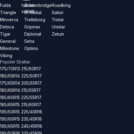
hakları
Fulda
Goldenbridge
Roadking
saklıdır.
Triangle
Gt Radial
Sailun
Minverva
Trelleborg
Tristar
Debica
Gripmax
Unistar
Tigar
Diplomat
Zetum
General
Seha
Milestone
Optimo
Viking
Popüler Ebatlar
175/70R13
215/50R17
185/55R14
225/50R17
175/65R14
205/55R17
185/65R14
215/55R17
185/60R15
225/55R17
185/65R15
215/60R17
195/50R15
225/40R18
195/60R15
235/45R18
195/65R15
245/45R18
195/50R16
225/45R19