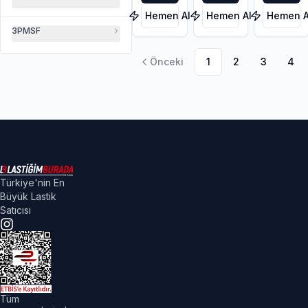
3PMSF
FP
3PMSF
Hemen Al
Hemen Al
Hemen A
3PMSF
Önceki
1
2
3
4
Türkiye'nin En
Büyük Lastik
Satıcısı
Tüm