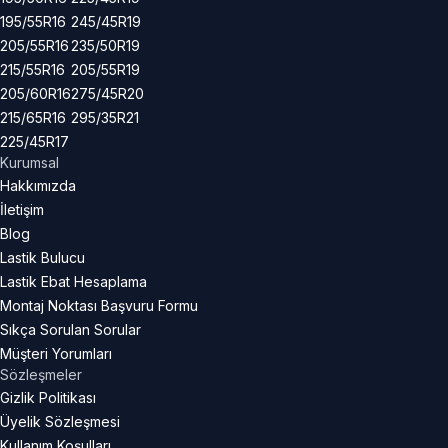
195/55R16
245/45R19
205/55R16
235/50R19
215/55R16
205/55R19
205/60R16
275/45R20
215/65R16
295/35R21
225/45R17
Kurumsal
Hakkımızda
İletişim
Blog
Lastik Bulucu
Lastik Ebat Hesaplama
Montaj Noktası Başvuru Formu
Sıkça Sorulan Sorular
Müşteri Yorumları
Sözleşmeler
Gizlik Politikası
Üyelik Sözleşmesi
Kullanım Koşulları