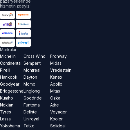
pazaryerlerinde
hizmetinizdeyiz!
Markalar
Michelin
Cross Wind
Fronway
Continental
Semperit
Midas
Pirelli
Montreal
Vredestein
Hankook
Dayton
Kenex
Goodyear
Momo
Apollo
Bridgestone
Linglong
Mitas
Kumho
Goodride
Özka
Nokian
Funtoma
Atire
Tyres
Delinte
Voyager
Lassa
Uniroyal
Kooler
Yokohama
Tatko
Solideal