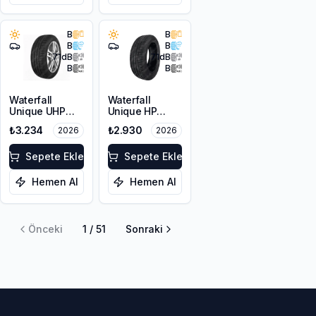
B
B
B
B
71
dB
71
dB
B
B
Waterfall
Waterfall
Unique UHP
Unique HP
215/55R17 94W
205/60R16 92V
₺3.234
₺2.930
2026
2026
Sepete Ekle
Sepete Ekle
Hemen Al
Hemen Al
Önceki
1
/
51
Sonraki