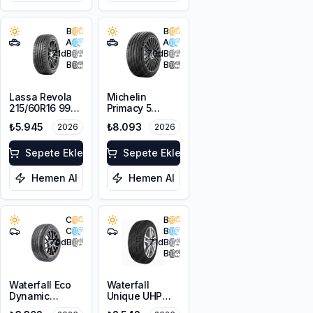
B
B
A
A
71
dB
70
dB
B
B
Lassa Revola
Michelin
215/60R16 99V
Primacy 5
XL
225/55R18 98V
₺5.945
₺8.093
2026
2026
Sepete Ekle
Sepete Ekle
Hemen Al
Hemen Al
C
B
C
B
70
dB
71
dB
B
Waterfall Eco
Waterfall
Dynamic
Unique UHP
225/45R18 95W
205/55R16 94W