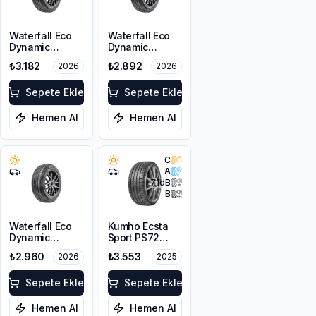
Waterfall Eco
Waterfall Eco
Dynamic
Dynamic
215/60R16 95H
225/45R17 94W
₺3.182
₺2.892
2026
2026
XL
Sepete Ekle
Sepete Ekle
Hemen Al
Hemen Al
C
A
71
dB
B
Waterfall Eco
Kumho Ecsta
Dynamic
Sport PS72
215/45R17 91V
225/45ZR17
₺2.960
₺3.553
2026
2025
XL
91Y EV
Sepete Ekle
Sepete Ekle
Hemen Al
Hemen Al