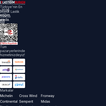
Türkiye'nin En
©
2026
Büyük Lastik
astiğim
Satıcısı
urada.
üm
akları
aklıdır.
Tüm
pazaryerlerinde
hizmetinizdeyiz!
Markalar
Michelin
Cross Wind
Fronway
Continental
Semperit
Midas