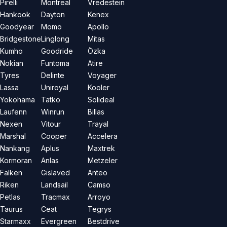
Pirelli
Montreal
Vredestein
Hankook
Dayton
Kenex
Goodyear
Momo
Apollo
Bridgestone
Linglong
Mitas
Kumho
Goodride
Özka
Nokian
Funtoma
Atire
Tyres
Delinte
Voyager
Lassa
Uniroyal
Kooler
Yokohama
Tatko
Solideal
Laufenn
Winrun
Billas
Nexen
Vitour
Trayal
Marshal
Cooper
Accelera
Nankang
Aplus
Maxtrek
Kormoran
Anlas
Metzeler
Falken
Gislaved
Anteo
Riken
Landsail
Camso
Petlas
Tracmax
Arroyo
Taurus
Ceat
Tegrys
Starmaxx
Evergreen
Bestdrive