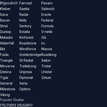
Bfgoodrich
Farroad
Paxaro
Kleber
Saetta
Saferich
Sava
Radar
Eracle
Barum
Kelly
Federal
Strial
Sentury
Formula
Dunlop
Rotalla
V-netik
Matador
Kinforest
Giti
Waterfall
Roadstone
Irc
Bkt
Windforce
Maxxis
Fulda
Goldenbridge
Roadking
Triangle
Gt Radial
Sailun
Minverva
Trelleborg
Tristar
Debica
Gripmax
Unistar
Tigar
Diplomat
Zetum
General
Seha
Milestone
Optimo
Viking
Popüler Ebatlar
175/70R13
215/50R17