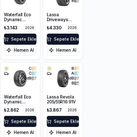
B
Waterfall Eco
Lassa
Dynamic
Driveways
205/45R17 88W
Sport+
₺3.143
₺4.330
2026
2026
XL
225/45R17 94Y
XL
Sepete Ekle
Sepete Ekle
Hemen Al
Hemen Al
C
B
C
A
70
dB
71
dB
B
Waterfall Eco
Lassa Revola
Dynamic
205/55R16 91V
205/45R16 87W
₺2.862
₺3.867
2026
2026
XL
Sepete Ekle
Sepete Ekle
Hemen Al
Hemen Al