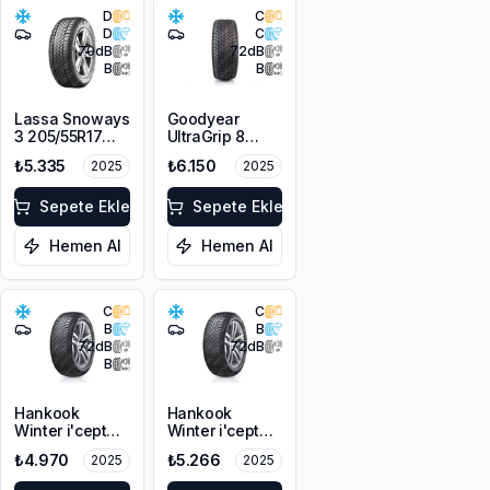
D
C
D
C
70
dB
72
dB
B
B
Lassa Snoways
Goodyear
3 205/55R17
UltraGrip 8
95V XL M+S
Performance
₺5.335
₺6.150
2025
2025
3PMSF
215/50R17 95V
XL M+S FP
Sepete Ekle
Sepete Ekle
Hemen Al
Hemen Al
C
C
B
B
72
dB
72
dB
B
Hankook
Hankook
Winter i'cept
Winter i'cept
RS3 W462
RS3 W462
₺4.970
₺5.266
2025
2025
215/55R16 97H
215/50R17 95V
XL M+S 3PMSF
XL M+S 3PMSF