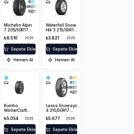
B
71
dB
B
Michelin Alpin
Waterfall Snow
7 205/50R17
Hill 3 215/55R16
93V XL M+S
97V XL
₺8.510
₺3.821
2025
2025
3PMSF
Sepete Ekle
Sepete Ekle
Hemen Al
Hemen Al
D
B
69
dB
A
Kumho
Lassa Snoways
WinterCraft
4 215/50R17
WI32 215/55R16
95V XL M+S
₺5.054
₺5.677
2025
2026
97T XL M+S
3PMSF
3PMSF
Sepete Ekle
Sepete Ekle