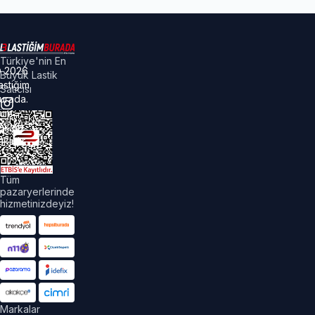
Türkiye'nin En
©
2026
Büyük Lastik
astiğim
Satıcısı
urada.
üm
akları
aklıdır.
Tüm
pazaryerlerinde
hizmetinizdeyiz!
Markalar