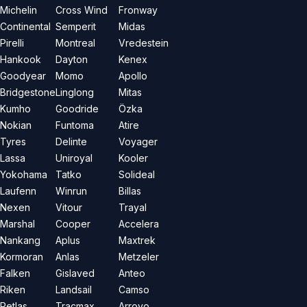
Michelin
Cross Wind
Fronway
Continental
Semperit
Midas
Pirelli
Montreal
Vredestein
Hankook
Dayton
Kenex
Goodyear
Momo
Apollo
Bridgestone
Linglong
Mitas
Kumho
Goodride
Özka
Nokian
Funtoma
Atire
Tyres
Delinte
Voyager
Lassa
Uniroyal
Kooler
Yokohama
Tatko
Solideal
Laufenn
Winrun
Billas
Nexen
Vitour
Trayal
Marshal
Cooper
Accelera
Nankang
Aplus
Maxtrek
Kormoran
Anlas
Metzeler
Falken
Gislaved
Anteo
Riken
Landsail
Camso
Petlas
Tracmax
Arroyo