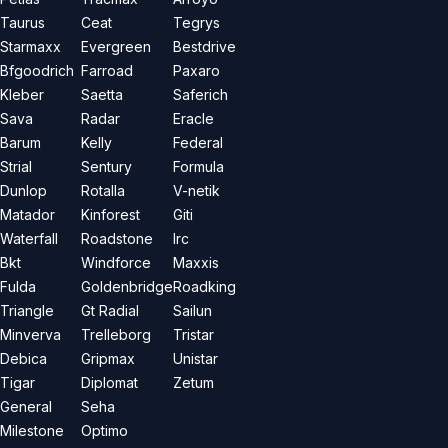
Taurus
Ceat
Tegrys
Starmaxx
Evergreen
Bestdrive
Bfgoodrich
Farroad
Paxaro
Kleber
Saetta
Saferich
Sava
Radar
Eracle
Barum
Kelly
Federal
Strial
Sentury
Formula
Dunlop
Rotalla
V-netik
Matador
Kinforest
Giti
Waterfall
Roadstone
Irc
Bkt
Windforce
Maxxis
Fulda
Goldenbridge
Roadking
Triangle
Gt Radial
Sailun
Minverva
Trelleborg
Tristar
Debica
Gripmax
Unistar
Tigar
Diplomat
Zetum
General
Seha
Milestone
Optimo