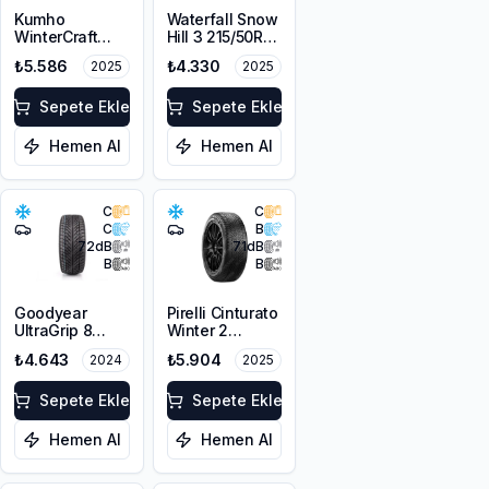
Kumho
Waterfall Snow
WinterCraft
Hill 3 215/50R17
WI32 215/50R17
91V
₺5.586
₺4.330
2025
2025
95T XL M+S
3PMSF Çivi
Delikli
Sepete Ekle
Sepete Ekle
Hemen Al
Hemen Al
C
C
C
B
72
dB
71
dB
B
B
Goodyear
Pirelli Cinturato
UltraGrip 8
Winter 2
Performance
205/55R17 95H
₺4.643
₺5.904
2024
2025
215/50R17 95V
XL M+S 3PMSF
XL M+S FP
Sepete Ekle
Sepete Ekle
Hemen Al
Hemen Al